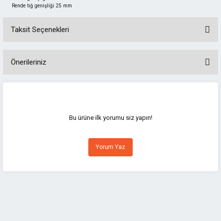
Rende tığ genişliği 25 mm
Taksit Seçenekleri
Önerileriniz
Bu ürünün fiyat bilgisi, resim, ürün açıklamalarında ve diğer konularda
yetersiz gördüğünüz noktaları öneri formunu kullanarak tarafımıza
iletebilirsiniz.
Görüş ve önerileriniz için teşekkür ederiz.
Bu ürüne ilk yorumu siz yapın!
Ürün resmi kalitesiz, bozuk veya görüntülenemiyor.
Yorum Yaz
Ürün açıklamasında eksik bilgiler bulunuyor.
Ürün bilgilerinde hatalar bulunuyor.
Ürün fiyatı diğer sitelerden daha pahalı.
Bu ürüne benzer farklı alternatifler olmalı.