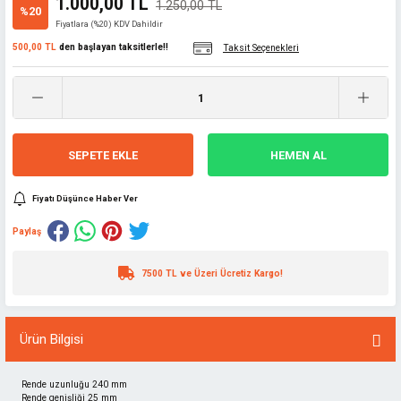
1.000,00 TL
1.250,00 TL
%20
Fiyatlara (%20) KDV Dahildir
500,00 TL
den başlayan taksitlerle!!
Taksit Seçenekleri
SEPETE EKLE
HEMEN AL
Fiyatı Düşünce Haber Ver
Paylaş
7500 TL ve Üzeri Ücretiz Kargo!
Ürün Bilgisi
Rende uzunluğu 240 mm
Rende genişliği 25 mm