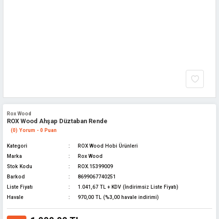
Rox Wood
ROX Wood Ahşap Düztaban Rende
(0) Yorum - 0 Puan
Kategori
ROX Wood Hobi Ürünleri
Marka
Rox Wood
Stok Kodu
ROX.15399009
Barkod
8699067740251
Liste Fiyatı
1.041,67 TL + KDV (İndirimsiz Liste Fiyatı)
Havale
970,00 TL (%3,00 havale indirimi)