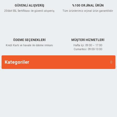
GÜVENLİ ALIŞVERİŞ
%100 ORJİNAL ÜRÜN
256bit SSL Sertifikası ile güvenli alışveriş
Tüm ürünlerimiz orjinal ürün garantilidir
Gönder
ÖDEME SEÇENEKLERİ
MÜŞTERİ HİZMETLERİ
Kredi Kartı ve havale ile ödeme imkanı
Hafta İçi: 09:00 – 17:00
Cumartesi: 09:00-13:00
Kategoriler
Markalar