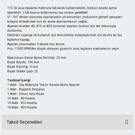
115 lik avuç taşlama motoruna takılarak kullanılabilen, bisküvi kavela açma
aparatıdır. (
Tek başına kullanılamaz taş motoru gereklidir
)
0° - 90° derece arasında ayarlanabilir çit konumları, bisküvinin gönyeli parçaları
kolayca birleştirmek için bir açıda ayarlanmasını sağlar,
Aparatı önceden #0, #10 ve #20 numaralı ayarları bisküvi için tek dokunuşla
durdurma,
Elektrikli süpürge ile kullanım için temizlemeyi kolaylaştırmak için ekstra bir toz
toplama kapağı,
Aparatı çıkarmadan 0 derece düz kesim,
Hızı 11000 RPM'den düşük olmayan güvenilir avuç taşlama makinelerini seçin
Maksimum Kanal Açma Derinliği: 20 mm
Bıçak Boyutu: 100 mm
Bıçak Kalınlığı: 4 mm
Bıçak Göbek Çapı: 22
Teslimat İçeriği
1 Adet - Taş Motoruna Takılır Kavela Açma Aparatı
1 Adet - Bağlantı Parçaları
1 Adet - Elmas Uçlu Bıçak
10 Adet - #0 Kavela
10 Adet - #10 Kavela
10 Adet - #20 Kavela
Taksit Seçenekleri