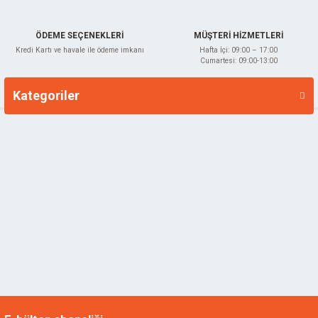
ÖDEME SEÇENEKLERİ
MÜŞTERİ HİZMETLERİ
Kredi Kartı ve havale ile ödeme imkanı
Hafta İçi: 09:00 – 17:00
Cumartesi: 09:00-13:00
Kategoriler
Markalar