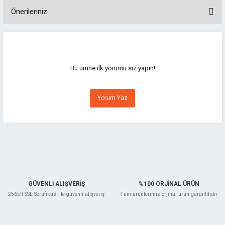
Önerileriniz
Bu ürünün fiyat bilgisi, resim, ürün açıklamalarında ve diğer konularda
yetersiz gördüğünüz noktaları öneri formunu kullanarak tarafımıza
iletebilirsiniz.
Görüş ve önerileriniz için teşekkür ederiz.
Bu ürüne ilk yorumu siz yapın!
Ürün resmi kalitesiz, bozuk veya görüntülenemiyor.
Yorum Yaz
Ürün açıklamasında eksik bilgiler bulunuyor.
Ürün bilgilerinde hatalar bulunuyor.
Ürün fiyatı diğer sitelerden daha pahalı.
Bu ürüne benzer farklı alternatifler olmalı.
GÜVENLİ ALIŞVERİŞ
%100 ORJİNAL ÜRÜN
256bit SSL Sertifikası ile güvenli alışveriş
Tüm ürünlerimiz orjinal ürün garantilidir
Gönder