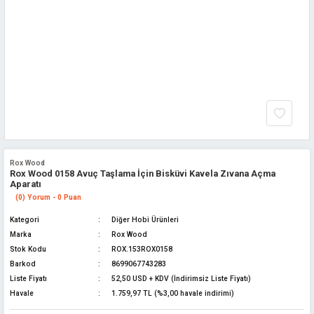
Rox Wood
Rox Wood 0158 Avuç Taşlama İçin Bisküvi Kavela Zıvana Açma
Aparatı
(0) Yorum - 0 Puan
Kategori
Diğer Hobi Ürünleri
Marka
Rox Wood
Stok Kodu
ROX.153ROX0158
Barkod
8699067743283
Liste Fiyatı
52,50 USD + KDV (İndirimsiz Liste Fiyatı)
Havale
1.759,97 TL (%3,00 havale indirimi)