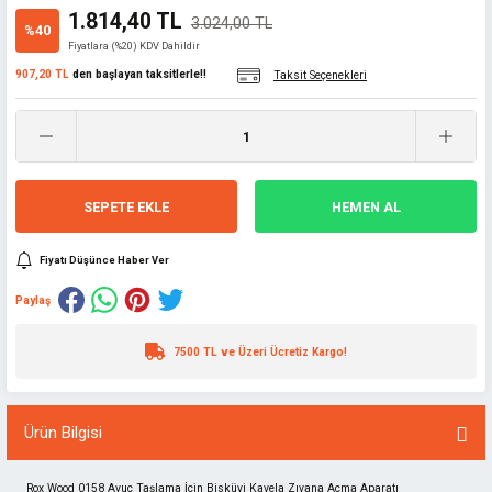
1.814,40 TL
3.024,00 TL
%40
Fiyatlara (%20) KDV Dahildir
907,20 TL
den başlayan taksitlerle!!
Taksit Seçenekleri
SEPETE EKLE
HEMEN AL
Fiyatı Düşünce Haber Ver
Paylaş
7500 TL ve Üzeri Ücretiz Kargo!
Ürün Bilgisi
Rox Wood 0158 Avuç Taşlama İçin Bisküvi Kavela Zıvana Açma Aparatı