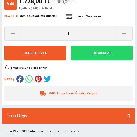
1.728,00 TL
2.880,00 TL
%40
Fiyatlara (%20) KDV Dahildir
864,00 TL
den başlayan taksitlerle!!
Taksit Seçenekleri
SEPETE EKLE
HEMEN AL
Fiyatı Düşünce Haber Ver
Paylaş
7500 TL ve Üzeri Ücretiz Kargo!
Ürün Bilgisi
Rox Wood 0120 Alüminyum Freze Tezgahı Tablası