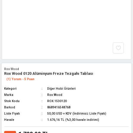
Rox Wood
Rox Wood 0120 Alüminyum Freze Tezgahı Tablası
(1) Yorum - 5 Puan
Kategori
Diğer Hobi Ürünleri
Marka
Rox Wood
Stok Kodu
ROX.1530120
Barkod
8689416548768
Liste Fiyatı
50,00 USD + KDV (İndirimsiz Liste Fiyatı)
Havale
1.676,16 TL (%3,00 havale indirimi)