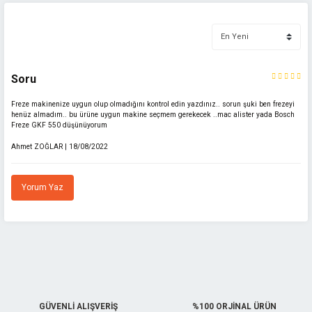
Bu ürünün fiyat bilgisi, resim, ürün açıklamalarında ve diğer konularda
yetersiz gördüğünüz noktaları öneri formunu kullanarak tarafımıza
iletebilirsiniz.
Görüş ve önerileriniz için teşekkür ederiz.
Soru
Ürün resmi kalitesiz, bozuk veya görüntülenemiyor.
Freze makinenize uygun olup olmadığını kontrol edin yazdınız.. sorun şuki ben frezeyi
Ürün açıklamasında eksik bilgiler bulunuyor.
henüz almadım.. bu ürüne uygun makine seçmem gerekecek ..mac alister yada Bosch
Ürün bilgilerinde hatalar bulunuyor.
Freze GKF 550 düşünüyorum
Ürün fiyatı diğer sitelerden daha pahalı.
Ahmet ZOĞLAR | 18/08/2022
Bu ürüne benzer farklı alternatifler olmalı.
Yorum Yaz
Gönder
GÜVENLİ ALIŞVERİŞ
%100 ORJİNAL ÜRÜN