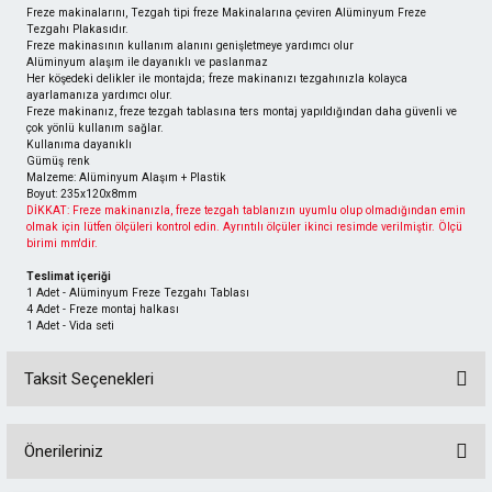
Freze makinalarını, Tezgah tipi freze Makinalarına çeviren Alüminyum Freze
Tezgahı Plakasıdır.
Freze makinasının kullanım alanını genişletmeye yardımcı olur
Alüminyum alaşım ile dayanıklı ve paslanmaz
Her köşedeki delikler ile montajda; freze makinanızı tezgahınızla kolayca
ayarlamanıza yardımcı olur.
Freze makinanız, freze tezgah tablasına ters montaj yapıldığından daha güvenli ve
çok yönlü kullanım sağlar.
Kullanıma dayanıklı
Gümüş renk
Malzeme: Alüminyum Alaşım + Plastik
Boyut: 235x120x8mm
DİKKAT: Freze makinanızla, freze tezgah tablanızın uyumlu olup olmadığından emin
olmak için lütfen ölçüleri kontrol edin. Ayrıntılı ölçüler ikinci resimde verilmiştir. Ölçü
birimi mm'dir.
Teslimat içeriği
1 Adet - Alüminyum Freze Tezgahı Tablası
4 Adet - Freze montaj halkası
1 Adet - Vida seti
Taksit Seçenekleri
Önerileriniz