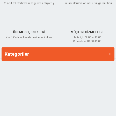
256bit SSL Sertifikası ile güvenli alışveriş
Tüm ürünlerimiz orjinal ürün garantilidir
ÖDEME SEÇENEKLERİ
MÜŞTERİ HİZMETLERİ
Kredi Kartı ve havale ile ödeme imkanı
Hafta İçi: 09:00 – 17:00
Cumartesi: 09:00-13:00
Kategoriler
Markalar