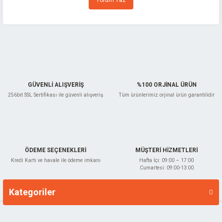
Yorum Yaz
Ürün açıklamasında eksik bilgiler bulunuyor.
Ürün bilgilerinde hatalar bulunuyor.
Ürün fiyatı diğer sitelerden daha pahalı.
Bu ürüne benzer farklı alternatifler olmalı.
GÜVENLİ ALIŞVERİŞ
%100 ORJİNAL ÜRÜN
256bit SSL Sertifikası ile güvenli alışveriş
Tüm ürünlerimiz orjinal ürün garantilidir
Gönder
ÖDEME SEÇENEKLERİ
MÜŞTERİ HİZMETLERİ
Kredi Kartı ve havale ile ödeme imkanı
Hafta İçi: 09:00 – 17:00
Cumartesi: 09:00-13:00
Kategoriler
Markalar