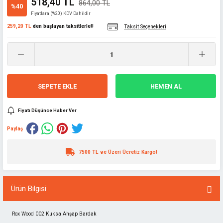
518,40 TL
864,00 TL
%40
Fiyatlara (%20) KDV Dahildir
259,20 TL
den başlayan taksitlerle!!
Taksit Seçenekleri
SEPETE EKLE
HEMEN AL
Fiyatı Düşünce Haber Ver
Paylaş
7500 TL ve Üzeri Ücretiz Kargo!
Ürün Bilgisi
Rox Wood 002 Kuksa Ahşap Bardak