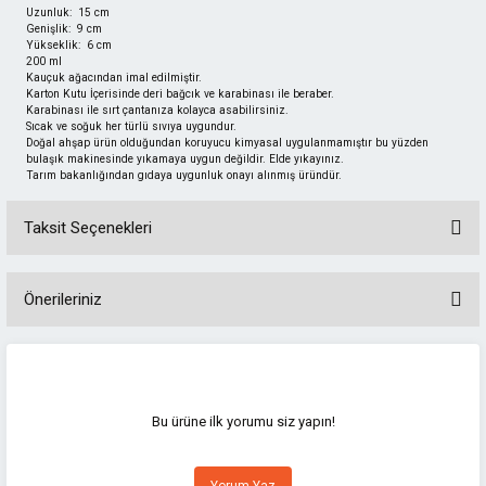
Uzunluk: 15 cm
Genişlik: 9 cm
Yükseklik: 6 cm
200 ml
Kauçuk ağacından imal edilmiştir.
Karton Kutu İçerisinde deri bağcık ve karabinası ile beraber.
Karabinası ile sırt çantanıza kolayca asabilirsiniz.
Sıcak ve soğuk her türlü sıvıya uygundur.
Doğal ahşap ürün olduğundan koruyucu kimyasal uygulanmamıştır bu yüzden
bulaşık makinesinde yıkamaya uygun değildir. Elde yıkayınız.
Tarım bakanlığından gıdaya uygunluk onayı alınmış üründür.
Taksit Seçenekleri
Önerileriniz
Bu ürünün fiyat bilgisi, resim, ürün açıklamalarında ve diğer konularda
yetersiz gördüğünüz noktaları öneri formunu kullanarak tarafımıza
iletebilirsiniz.
Görüş ve önerileriniz için teşekkür ederiz.
Bu ürüne ilk yorumu siz yapın!
Ürün resmi kalitesiz, bozuk veya görüntülenemiyor.