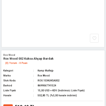
Rox Wood
Rox Wood 002 Kuksa Ahşap Bardak
(0) Yorum - 0 Puan
Kategori
Kamp Mutfağı
Marka
Rox Wood
Stok Kodu
ROX.153KUKSA002
Barkod
8699067741524
Liste Fiyatı
15,00 USD + KDV (İndirimsiz Liste Fiyatı)
Havale
502,85 TL (%3,00 havale indirimi)