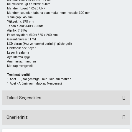
Delme derinliği hareketi: 80mm
Mandren boyut: 1/2-20 UNF
Mandren ucundan tabana olan maksimum mesafe: 300 mm
Sütun çapı: 46 mm
Yükseklik: 675 mm
Taban alanı: 340 x 30 mm
Ağırlık: 7.8 Kg
Paket boyutları: 630 x 365 x 260 mm
Garanti Süresi : 1 Yıl
LCD ekran (Hız ve hareket derinliği göstergeli)
Elektronik devir ayarlı
Lazer hizalama
Aydınlatma ışığı
Anahtarsız mandren
Matkap mengeneli
Teslimat içeriği
1 Adet - Dijital göstergeli mini sütunlu matkap
1 Adet - Alüminyum Matkap Mengenesi
Taksit Seçenekleri
Önerileriniz