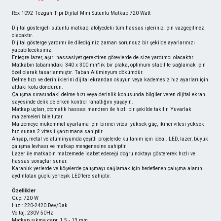
Rox 1092 Tezgah Tipi Dijital Mini Sütunlu Matkap 720 Watt
Dijital göstergeli sütunlu matkap, atölyedeki tüm hassas işleriniz için vazgeçilmez
olacaktır.
Dijital gösterge yardımı ile dilediğiniz zaman sorunsuz bir şekilde ayarlarınızı
yapabileceksiniz.
Entegre lazer, aşırı hassasiyet gerektiren görevlerde de size yardımcı olacaktır.
Matkabın tabanındaki 340 x 300 mm'lik bir plaka, optimum stabilite sağlamak için
özel olarak tasarlanmıştır. Taban Alüminyum dökümdür.
Delme hızı ve derinliklerini dijital ekrandan okuyun veya kademesiz hız ayarları için
alttaki kolu döndürün.
Çalışma sırasındaki delme hızı veya derinlik konusunda bilgiler veren dijital ekran
sayesinde delik delerken kontrol rahatlığını yaşayın.
Matkap uçları, otomatik hassas mandren ile hızlı bir şekilde takılır. Yuvarlak
malzemeleri bile tutar.
Malzemeye mükemmel uyarlama için birinci vitesi yüksek güç, ikinci vitesi yüksek
hız sunan 2 vitesli şanzımana sahiptir.
Ahşap, metal ve alüminyumda çeşitli projelerde kullanım için ideal. LED, lazer, büyük
çalışma levhası ve matkap mengenesine sahiptir.
Lazer ile matkabın malzemede isabet edeceği doğru noktayı göstererek hızlı ve
hassas sonuçlar sunar.
Karanlık yerlerde ve köşelerde çalışmayı sağlamak için hedeflenen çalışma alanını
aydınlatan güçlü yerleşik LED'lere sahiptir.
Özellikler
Güç: 720 W
Hızı: 220-2420 Dev/Dak
Voltaj: 230V 50Hz
Matkap sıkma çapı: 1.5 - 13 mm