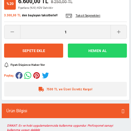
6.600,00 TL
8.250,00 TL
%20
Fiyatlara (%10) KDV Dahildir
3.300,00 TL
den başlayan taksitlerle!!
Taksit Seçenekleri
SEPETE EKLE
HEMEN AL
Fiyatı Düşünce Haber Ver
Paylaş
7500 TL ve Üzeri Ücretiz Kargo!
Ürün Bilgisi
DİKKAT: Ev ve hobi uygulamalarınızda kullanıma uygundur. Profosyonel sanayi
kullanıma uygun değildir.