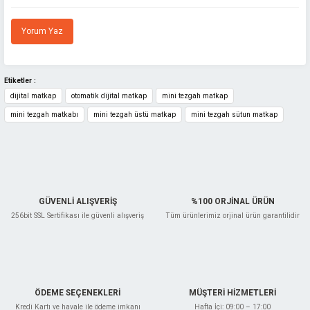
Yorum Yaz
Etiketler :
dijital matkap
otomatik dijital matkap
mini tezgah matkap
mini tezgah matkabı
mini tezgah üstü matkap
mini tezgah sütun matkap
GÜVENLİ ALIŞVERİŞ
%100 ORJİNAL ÜRÜN
256bit SSL Sertifikası ile güvenli alışveriş
Tüm ürünlerimiz orjinal ürün garantilidir
ÖDEME SEÇENEKLERİ
MÜŞTERİ HİZMETLERİ
Kredi Kartı ve havale ile ödeme imkanı
Hafta İçi: 09:00 – 17:00