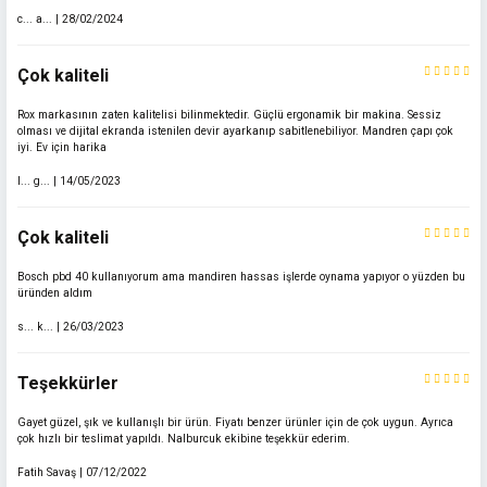
c... a... | 28/02/2024
Çok kaliteli
Rox markasının zaten kalitelisi bilinmektedir. Güçlü ergonamik bir makina. Sessiz
olması ve dijital ekranda istenilen devir ayarkanıp sabitlenebiliyor. Mandren çapı çok
iyi. Ev için harika
I... g... | 14/05/2023
Çok kaliteli
Bosch pbd 40 kullanıyorum ama mandiren hassas işlerde oynama yapıyor o yüzden bu
üründen aldım
s... k... | 26/03/2023
Teşekkürler
Gayet güzel, şık ve kullanışlı bir ürün. Fiyatı benzer ürünler için de çok uygun. Ayrıca
çok hızlı bir teslimat yapıldı. Nalburcuk ekibine teşekkür ederim.
Fatih Savaş | 07/12/2022