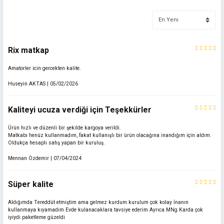
Bu ürünün fiyat bilgisi, resim, ürün açıklamalarında ve diğer konularda
yetersiz gördüğünüz noktaları öneri formunu kullanarak tarafımıza
iletebilirsiniz.
Görüş ve önerileriniz için teşekkür ederiz.
Rix matkap
Ürün resmi kalitesiz, bozuk veya görüntülenemiyor.
Amatorler icin gercekten kalite.
Ürün açıklamasında eksik bilgiler bulunuyor.
Ürün bilgilerinde hatalar bulunuyor.
Huseyin AKTAS | 05/02/2026
Ürün fiyatı diğer sitelerden daha pahalı.
Kaliteyi ucuza verdiği için Teşekkürler
Bu ürüne benzer farklı alternatifler olmalı.
Ürün hızlı ve düzenli bir şekilde kargoya verildi.
Matkabı henüz kullanmadım, fakat kullanışlı bir ürün olacağına inandığım için aldım.
Oldukça hesaplı satış yapan bir kuruluş.
Mennan Özdemir | 07/04/2024
Gönder
Süper kalite
Aldığımda Tereddüt etmiştim ama gelmez kurdum kurulum çok kolay İnanın
kullanmaya kıyamadım Evde kulanacaklara tavsiye ederim Ayrıca MNg Karda çok
iyiydi paketleme güzeldi