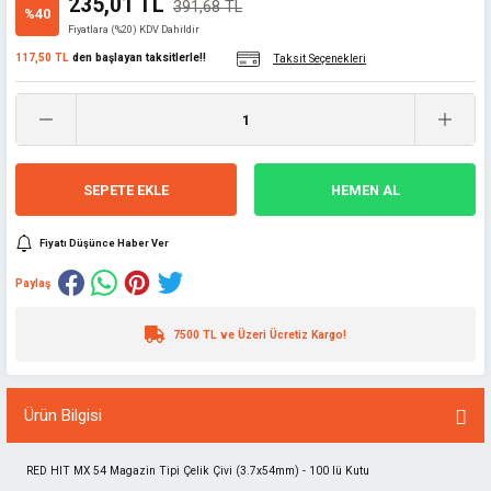
235,01 TL
391,68 TL
%40
Fiyatlara (%20) KDV Dahildir
117,50 TL
den başlayan taksitlerle!!
Taksit Seçenekleri
SEPETE EKLE
HEMEN AL
Fiyatı Düşünce Haber Ver
Paylaş
7500 TL ve Üzeri Ücretiz Kargo!
Ürün Bilgisi
RED HIT MX 54 Magazin Tipi Çelik Çivi (3.7x54mm) - 100 lü Kutu