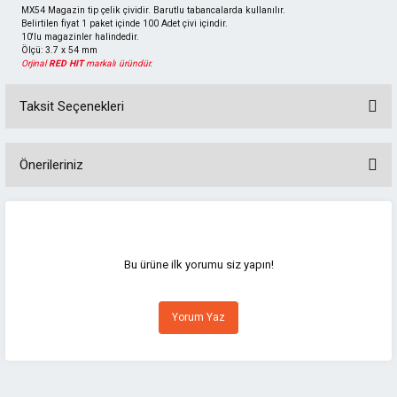
MX54 Magazin tip çelik çividir. Barutlu tabancalarda kullanılır.
Belirtilen fiyat 1 paket içinde 100 Adet çivi içindir.
10'lu magazinler halindedir.
Ölçü: 3.7 x 54 mm
Orjinal
RED HIT
markalı üründür.
Taksit Seçenekleri
Önerileriniz
Bu ürünün fiyat bilgisi, resim, ürün açıklamalarında ve diğer konularda
yetersiz gördüğünüz noktaları öneri formunu kullanarak tarafımıza
iletebilirsiniz.
Görüş ve önerileriniz için teşekkür ederiz.
Bu ürüne ilk yorumu siz yapın!
Ürün resmi kalitesiz, bozuk veya görüntülenemiyor.
Yorum Yaz
Ürün açıklamasında eksik bilgiler bulunuyor.
Ürün bilgilerinde hatalar bulunuyor.
Ürün fiyatı diğer sitelerden daha pahalı.