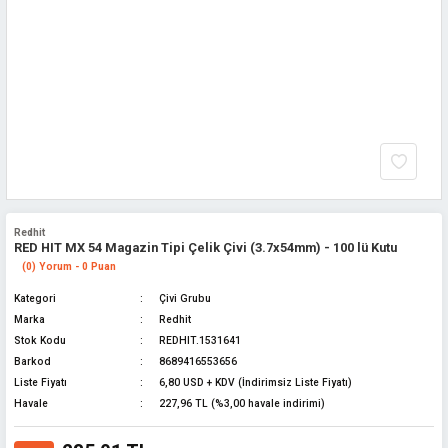
Redhit
RED HIT MX 54 Magazin Tipi Çelik Çivi (3.7x54mm) - 100 lü Kutu
(0) Yorum - 0 Puan
Kategori
Çivi Grubu
Marka
Redhit
Stok Kodu
REDHIT.1531641
Barkod
8689416553656
Liste Fiyatı
6,80 USD + KDV (İndirimsiz Liste Fiyatı)
Havale
227,96 TL (%3,00 havale indirimi)