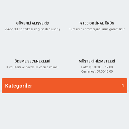
Bu ürüne benzer farklı alternatifler olmalı.
GÜVENLİ ALIŞVERİŞ
%100 ORJİNAL ÜRÜN
256bit SSL Sertifikası ile güvenli alışveriş
Tüm ürünlerimiz orjinal ürün garantilidir
Gönder
ÖDEME SEÇENEKLERİ
MÜŞTERİ HİZMETLERİ
Kredi Kartı ve havale ile ödeme imkanı
Hafta İçi: 09:00 – 17:00
Cumartesi: 09:00-13:00
Kategoriler
Markalar