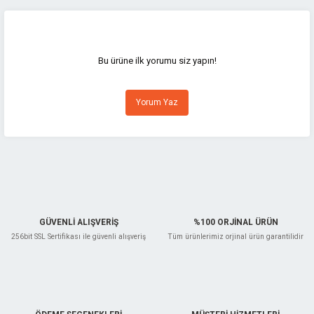
Bu ürünün fiyat bilgisi, resim, ürün açıklamalarında ve diğer konularda
yetersiz gördüğünüz noktaları öneri formunu kullanarak tarafımıza
iletebilirsiniz.
Görüş ve önerileriniz için teşekkür ederiz.
Bu ürüne ilk yorumu siz yapın!
Ürün resmi kalitesiz, bozuk veya görüntülenemiyor.
Yorum Yaz
Ürün açıklamasında eksik bilgiler bulunuyor.
Ürün bilgilerinde hatalar bulunuyor.
Ürün fiyatı diğer sitelerden daha pahalı.
Bu ürüne benzer farklı alternatifler olmalı.
GÜVENLİ ALIŞVERİŞ
%100 ORJİNAL ÜRÜN
256bit SSL Sertifikası ile güvenli alışveriş
Tüm ürünlerimiz orjinal ürün garantilidir
Gönder