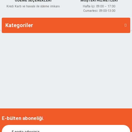
ÖDEME SEÇENEKLERİ
MÜŞTERİ HİZMETLERİ
Kredi Kartı ve havale ile ödeme imkanı
Hafta İçi: 09:00 – 17:00
Cumartesi: 09:00-13:00
Kategoriler
Markalar
E-bülten aboneliği.