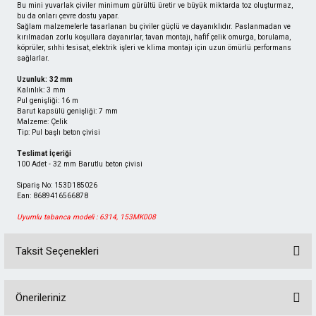
Bu mini yuvarlak çiviler minimum gürültü üretir ve büyük miktarda toz oluşturmaz,
bu da onları çevre dostu yapar.
Sağlam malzemelerle tasarlanan bu çiviler güçlü ve dayanıklıdır. Paslanmadan ve
kırılmadan zorlu koşullara dayanırlar, tavan montajı, hafif çelik omurga, borulama,
köprüler, sıhhi tesisat, elektrik işleri ve klima montajı için uzun ömürlü performans
sağlarlar.
Uzunluk: 32 mm
Kalınlık: 3 mm
Pul genişliği: 16 m
Barut kapsülü genişliği: 7 mm
Malzeme: Çelik
Tip: Pul başlı beton çivisi
Teslimat İçeriği
100 Adet - 32 mm Barutlu beton çivisi
Sipariş No: 153D185026
Ean: 8689416566878
Uyumlu tabanca modeli :
6314
,
153MK008
Taksit Seçenekleri
Önerileriniz