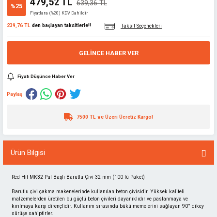
479,52 TL
639,36 TL
%25
Fiyatlara (%20) KDV Dahildir
239,76 TL
den başlayan taksitlerle!!
Taksit Seçenekleri
GELINCE HABER VER
Fiyatı Düşünce Haber Ver
Paylaş
7500 TL ve Üzeri Ücretiz Kargo!
Ürün Bilgisi
Red Hit MK32 Pul Başlı Barutlu Çivi 32 mm (100 lü Paket)
Barutlu çivi çakma makenelerinde kullanılan beton çivisidir. Yüksek kaliteli
malzemelerden üretilen bu güçlü beton çivileri dayanıklıdır ve paslanmaya ve
kırılmaya karşı dirençlidir. Kullanım sırasında bükülmemelerini sağlayan 90° dikey
sürüşe sahiptirler.