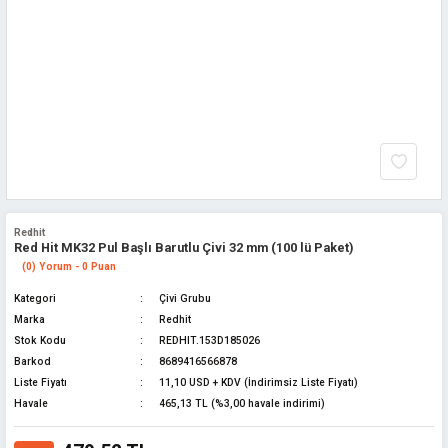
Redhit
Red Hit MK32 Pul Başlı Barutlu Çivi 32 mm (100 lü Paket)
(0) Yorum - 0 Puan
Kategori
Çivi Grubu
Marka
Redhit
Stok Kodu
REDHIT.153D185026
Barkod
8689416566878
Liste Fiyatı
11,10 USD + KDV (İndirimsiz Liste Fiyatı)
Havale
465,13 TL (%3,00 havale indirimi)