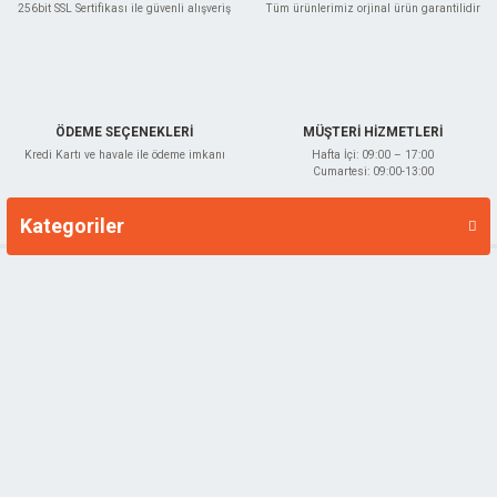
256bit SSL Sertifikası ile güvenli alışveriş
Tüm ürünlerimiz orjinal ürün garantilidir
Gönder
ÖDEME SEÇENEKLERİ
MÜŞTERİ HİZMETLERİ
Kredi Kartı ve havale ile ödeme imkanı
Hafta İçi: 09:00 – 17:00
Cumartesi: 09:00-13:00
Kategoriler
Markalar