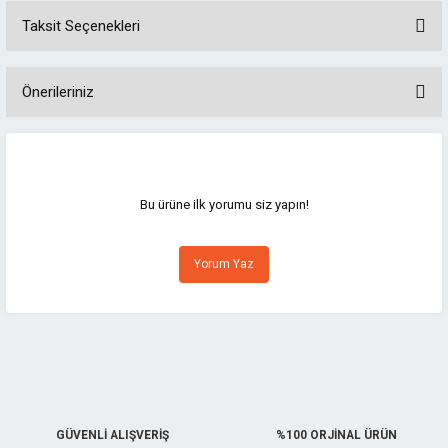
Taksit Seçenekleri
Önerileriniz
Bu ürünün fiyat bilgisi, resim, ürün açıklamalarında ve diğer konularda
yetersiz gördüğünüz noktaları öneri formunu kullanarak tarafımıza
iletebilirsiniz.
Görüş ve önerileriniz için teşekkür ederiz.
Bu ürüne ilk yorumu siz yapın!
Ürün resmi kalitesiz, bozuk veya görüntülenemiyor.
Yorum Yaz
Ürün açıklamasında eksik bilgiler bulunuyor.
Ürün bilgilerinde hatalar bulunuyor.
Ürün fiyatı diğer sitelerden daha pahalı.
Bu ürüne benzer farklı alternatifler olmalı.
GÜVENLİ ALIŞVERİŞ
%100 ORJİNAL ÜRÜN