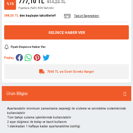
777,10 TL
914,23 TL
%15
Fiyatlara (%20) KDV Dahildir
388,55 TL
den başlayan taksitlerle!!
Taksit Seçenekleri
GELINCE HABER VER
Fiyatı Düşünce Haber Ver
Paylaş
7500 TL ve Üzeri Ücretiz Kargo!
Ürün Bilgisi
Ayarlanabilir minimum zamanlama seçeneği ile sisleme ve serinletme sistemlerinde
kullanılabilir
Tüm bahçe sulama işlemlerinde kullanılabilir
2 ayar düğmesi ile kolay ve basit kullanım
1 dakikadan 1 haftaya kadar ayarlanabilme özelliği