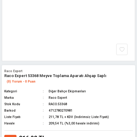
Raco Expert
Raco Expert 53368 Meyve Toplama Aparatı Ahşap Saplı
(0) Yorum - 0 Puan
Kategori
Diğer Bahçe Ekipmanları
Marka
Raco Expert
Stok Kodu
RACO.53368
Barkod
4712780270981
Liste Fiyatı
211,78 TL + KDV (İndirimsiz Liste Fiyatı)
Havale
209,54 TL (%3,00 havale indirimi)