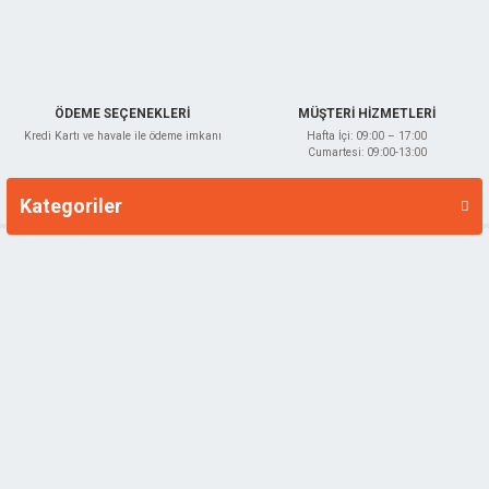
Gönder
ÖDEME SEÇENEKLERİ
MÜŞTERİ HİZMETLERİ
Kredi Kartı ve havale ile ödeme imkanı
Hafta İçi: 09:00 – 17:00
Cumartesi: 09:00-13:00
Kategoriler
Markalar