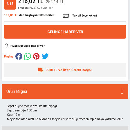
216,02 TL
254,14 TL
%15
Fiyatlara (%20) KDV Dahildir
108,01 TL
den başlayan taksitlerle!!
Taksit Seçenekleri
GELINCE HABER VER
Fiyatı Düşünce Haber Ver
Paylaş
7500 TL ve Üzeri Ücretiz Kargo!
Ürün Bilgisi
Sepet dişine monte özel kesim bıçağı
Sap uzunluğu 180 cm
Çap: 12 cm
Meyve toplama aleti ile budanan meyveleri yere düşürmeden toplamaya yardımcı olur