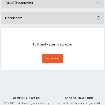
Taksit Seçenekleri
Önerileriniz
Bu ürünün fiyat bilgisi, resim, ürün açıklamalarında ve diğer konularda
yetersiz gördüğünüz noktaları öneri formunu kullanarak tarafımıza
iletebilirsiniz.
Görüş ve önerileriniz için teşekkür ederiz.
Bu ürüne ilk yorumu siz yapın!
Ürün resmi kalitesiz, bozuk veya görüntülenemiyor.
Yorum Yaz
Ürün açıklamasında eksik bilgiler bulunuyor.
Ürün bilgilerinde hatalar bulunuyor.
Ürün fiyatı diğer sitelerden daha pahalı.
Bu ürüne benzer farklı alternatifler olmalı.
GÜVENLİ ALIŞVERİŞ
%100 ORJİNAL ÜRÜN
256bit SSL Sertifikası ile güvenli alışveriş
Tüm ürünlerimiz orjinal ürün garantilidir