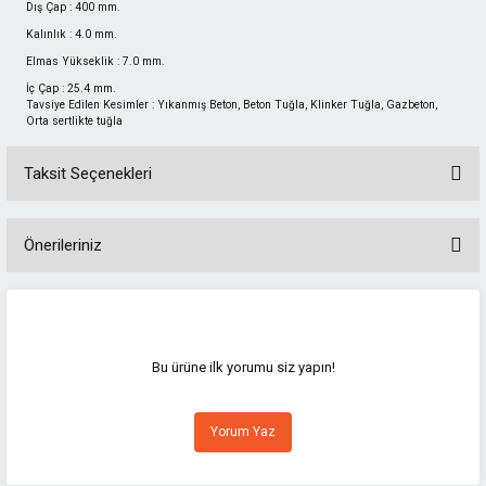
Dış Çap : 400 mm.
Kalınlık : 4.0 mm.
Elmas Yükseklik : 7.0 mm.
İç Çap : 25.4 mm.
Tavsiye Edilen Kesimler : Yıkanmış Beton, Beton Tuğla, Klinker Tuğla, Gazbeton,
Orta sertlikte tuğla
Taksit Seçenekleri
Önerileriniz
Bu ürünün fiyat bilgisi, resim, ürün açıklamalarında ve diğer konularda
yetersiz gördüğünüz noktaları öneri formunu kullanarak tarafımıza
iletebilirsiniz.
Görüş ve önerileriniz için teşekkür ederiz.
Bu ürüne ilk yorumu siz yapın!
Ürün resmi kalitesiz, bozuk veya görüntülenemiyor.
Yorum Yaz
Ürün açıklamasında eksik bilgiler bulunuyor.
Ürün bilgilerinde hatalar bulunuyor.