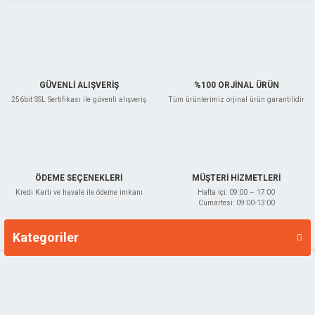
Ürün fiyatı diğer sitelerden daha pahalı.
Bu ürüne benzer farklı alternatifler olmalı.
GÜVENLİ ALIŞVERİŞ
%100 ORJİNAL ÜRÜN
256bit SSL Sertifikası ile güvenli alışveriş
Tüm ürünlerimiz orjinal ürün garantilidir
Gönder
ÖDEME SEÇENEKLERİ
MÜŞTERİ HİZMETLERİ
Kredi Kartı ve havale ile ödeme imkanı
Hafta İçi: 09:00 – 17:00
Cumartesi: 09:00-13:00
Kategoriler
Markalar