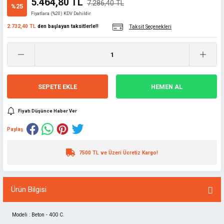
5.464,80 TL
7.286,40 TL
%25
Fiyatlara (%20) KDV Dahildir
2.732,40 TL
den başlayan taksitlerle!!
Taksit Seçenekleri
SEPETE EKLE
HEMEN AL
Fiyatı Düşünce Haber Ver
Paylaş
7500 TL ve Üzeri Ücretiz Kargo!
Ürün Bilgisi
Modeli : Beton - 400 C.