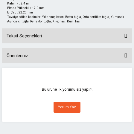
Kalınlık : 2.4 mm
Elmas Yükseklik : 7.0 mm
İç Çap : 22.23 mm
Tavsiye edilen kesimler: Yıkanmış beton, Beton tuğla, Orta sertlikte tuğla, Yumuşak-
Aşındırıcı tuğla, Refraktör tuğla, Kireç taşı, Kum Taşı
Taksit Seçenekleri
Önerileriniz
Bu ürünün fiyat bilgisi, resim, ürün açıklamalarında ve diğer konularda
yetersiz gördüğünüz noktaları öneri formunu kullanarak tarafımıza
iletebilirsiniz.
Görüş ve önerileriniz için teşekkür ederiz.
Bu ürüne ilk yorumu siz yapın!
Ürün resmi kalitesiz, bozuk veya görüntülenemiyor.
Yorum Yaz
Ürün açıklamasında eksik bilgiler bulunuyor.
Ürün bilgilerinde hatalar bulunuyor.
Ürün fiyatı diğer sitelerden daha pahalı.