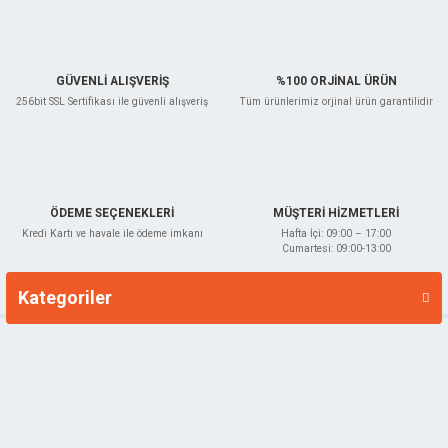
Bu ürüne benzer farklı alternatifler olmalı.
GÜVENLİ ALIŞVERİŞ
%100 ORJİNAL ÜRÜN
256bit SSL Sertifikası ile güvenli alışveriş
Tüm ürünlerimiz orjinal ürün garantilidir
Gönder
ÖDEME SEÇENEKLERİ
MÜŞTERİ HİZMETLERİ
Kredi Kartı ve havale ile ödeme imkanı
Hafta İçi: 09:00 – 17:00
Cumartesi: 09:00-13:00
Kategoriler
Markalar