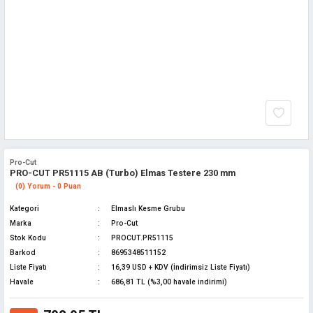
Pro-Cut
PRO-CUT PR51115 AB (Turbo) Elmas Testere 230 mm
(0) Yorum - 0 Puan
Kategori
Elmaslı Kesme Grubu
Marka
Pro-Cut
Stok Kodu
PROCUT.PR51115
Barkod
8695348511152
Liste Fiyatı
16,39 USD + KDV (İndirimsiz Liste Fiyatı)
Havale
686,81 TL (%3,00 havale indirimi)