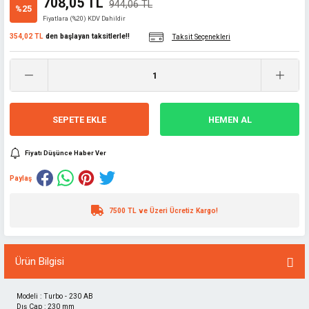
708,05 TL
944,06 TL
%25
Fiyatlara (%20) KDV Dahildir
354,02 TL
den başlayan taksitlerle!!
Taksit Seçenekleri
SEPETE EKLE
HEMEN AL
Fiyatı Düşünce Haber Ver
Paylaş
7500 TL ve Üzeri Ücretiz Kargo!
Ürün Bilgisi
Modeli : Turbo - 230 AB
Dış Çap : 230 mm