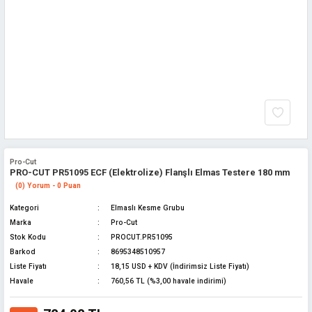
Pro-Cut
PRO-CUT PR51095 ECF (Elektrolize) Flanşlı Elmas Testere 180 mm
(0) Yorum - 0 Puan
Kategori
Elmaslı Kesme Grubu
Marka
Pro-Cut
Stok Kodu
PROCUT.PR51095
Barkod
8695348510957
Liste Fiyatı
18,15 USD + KDV (İndirimsiz Liste Fiyatı)
Havale
760,56 TL (%3,00 havale indirimi)