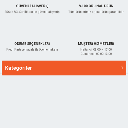
GÜVENLİ ALIŞVERİŞ
%100 ORJİNAL ÜRÜN
256bit SSL Sertifikası ile güvenli alışveriş
Tüm ürünlerimiz orjinal ürün garantilidir
Gönder
ÖDEME SEÇENEKLERİ
MÜŞTERİ HİZMETLERİ
Kredi Kartı ve havale ile ödeme imkanı
Hafta İçi: 09:00 – 17:00
Cumartesi: 09:00-13:00
Kategoriler
Markalar