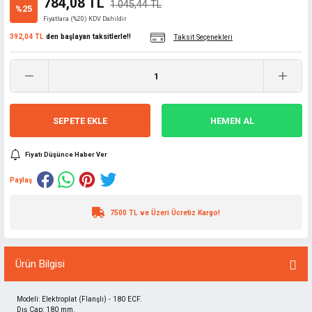
784,08 TL
1.045,44 TL
%25
Fiyatlara (%20) KDV Dahildir
392,04 TL
den başlayan taksitlerle!!
Taksit Seçenekleri
SEPETE EKLE
HEMEN AL
Fiyatı Düşünce Haber Ver
Paylaş
7500 TL ve Üzeri Ücretiz Kargo!
Ürün Bilgisi
Modeli: Elektroplat (Flanşlı) - 180 ECF.
Dış Çap: 180 mm.