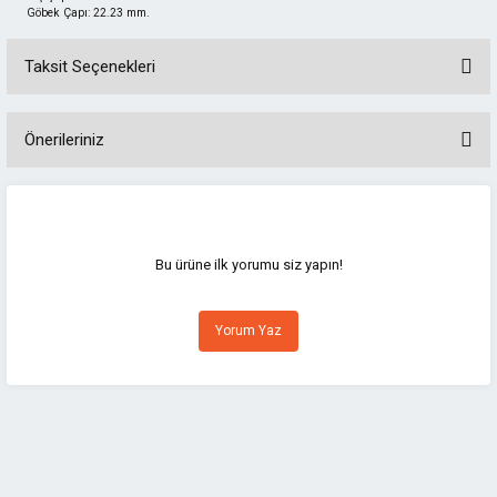
Göbek Çapı: 22.23 mm.
Taksit Seçenekleri
Önerileriniz
Bu ürünün fiyat bilgisi, resim, ürün açıklamalarında ve diğer konularda
yetersiz gördüğünüz noktaları öneri formunu kullanarak tarafımıza
iletebilirsiniz.
Görüş ve önerileriniz için teşekkür ederiz.
Bu ürüne ilk yorumu siz yapın!
Ürün resmi kalitesiz, bozuk veya görüntülenemiyor.
Yorum Yaz
Ürün açıklamasında eksik bilgiler bulunuyor.
Ürün bilgilerinde hatalar bulunuyor.
Ürün fiyatı diğer sitelerden daha pahalı.
Bu ürüne benzer farklı alternatifler olmalı.