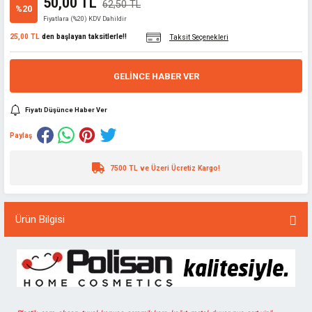
50,00 TL
62,50 TL
%20
Fiyatlara (%20) KDV Dahildir
25,00 TL
den başlayan taksitlerle!!
Taksit Seçenekleri
GELINCE HABER VER
Fiyatı Düşünce Haber Ver
Paylaş
7500 TL ve Üzeri Ücretiz Kargo!
Ürün Bilgisi