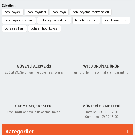
Ürün fiyatı diğer sitelerden daha pahalı.
Etiketler :
hobi boyası
hobi boyaları
hobi boya
hobi boyama malzemeleri
Bu ürüne benzer farklı alternatifler olmalı.
hobi boya markaları
hobi boyası cadence
hobi boyası rich
hobi boyası fiyat
polisan x1 art
polisan hobi boyası
Gönder
GÜVENLİ ALIŞVERİŞ
%100 ORJİNAL ÜRÜN
256bit SSL Sertifikası ile güvenli alışveriş
Tüm ürünlerimiz orjinal ürün garantilidir
ÖDEME SEÇENEKLERİ
MÜŞTERİ HİZMETLERİ
Kredi Kartı ve havale ile ödeme imkanı
Hafta İçi: 09:00 – 17:00
Cumartesi: 09:00-13:00
Kategoriler
Markalar