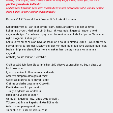
Plastik, cam, ahşap, tuval, kanvas, seramik karo, kağıt, metal, duvar, pvc, sert vinil
gibi
tüm yüzeylerde kullanılır
.
Multisurface boyadan farkı hem multisurface'in tüm özelliklerine sahip olması hemde
daha parlak ve canlı renkler oluşturmasıdır.
Polisan X1ART Vernikli Hobi Boyası 120ml - Antik Lavanta
Kendinden vernikli yarı mat boyalar cam, metal, ahşap vb gibi her yüzeyde
kullanıma uygun. Herhangi bir ön hazırlık veya ustalık gerektirmeden direkt
uygulanabiliyor. Bu nedenle boyayı alan herkesi sanatçı kabul ediyor ve "Sanatçının
Aşkı" sloganını kullanıyoruz.
Kokusuz ve su bazlı olan boyalar çocukların da kullanımına uygun. Çocuklara ve ev
hayvanlarına zararlı değil, kolay temizleniyor; damladığında veya sıçradığında ıslak
bezle silinip temizlenebiliyor. Hem iç mekan hem de dış mekan kullanımına
uygundur.
Ambalaj dolum miktarı 120ml'dir.
Craft sektörü için formüle edilmiş her türlü yüzeye yapışabilen su bazlı ahşap ve
hobi boyasıdır.
İç ve dış mekan kullanımları için idealdir.
Astar ve zımparalama gerektirmez.
Çevre koşullarına karşı dayanıklıdır.
Çizilme ve darbe dayanımı yüksektir.
Kendinden vernikli yarı mattır.
Tüm yüzeylerde kullanılabilir.
Hızlı kurur ve kokusuzdur.
Ön hazırlık gerektirmez, direk uygulanabilir.
Yüksek dağılım ve kapatıcılık özelliği vardır.
Astar ve zımpara gerektirmez.
Su bazlı, hızlı kuru ve kokusuzdur.