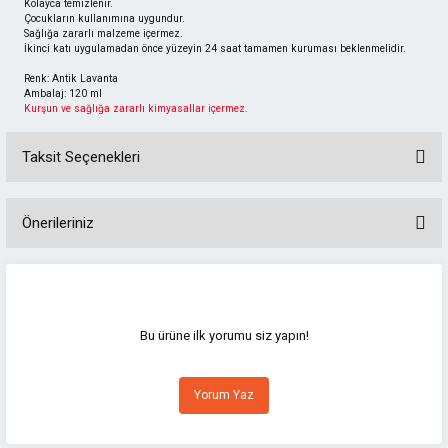
Kolayca temizlenir.
Çocukların kullanımına uygundur.
Sağlığa zararlı malzeme içermez.
İkinci katı uygulamadan önce yüzeyin 24 saat tamamen kuruması beklenmelidir.
Renk: Antik Lavanta
Ambalaj: 120 ml
Kurşun ve sağlığa zararlı kimyasallar içermez.
Taksit Seçenekleri
Önerileriniz
Bu ürünün fiyat bilgisi, resim, ürün açıklamalarında ve diğer konularda
yetersiz gördüğünüz noktaları öneri formunu kullanarak tarafımıza
iletebilirsiniz.
Görüş ve önerileriniz için teşekkür ederiz.
Bu ürüne ilk yorumu siz yapın!
Ürün resmi kalitesiz, bozuk veya görüntülenemiyor.
Yorum Yaz
Ürün açıklamasında eksik bilgiler bulunuyor.
Ürün bilgilerinde hatalar bulunuyor.