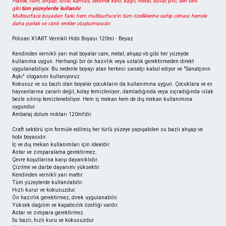
Plastik, cam, ahşap, tuval, kanvas, seramik karo, kağıt, metal, duvar, pvc, sert vinil
gibi
tüm yüzeylerde kullanılır
.
Multisurface boyadan farkı hem multisurface'in tüm özelliklerine sahip olması hemde
daha parlak ve canlı renkler oluşturmasıdır.
Polisan X1ART Vernikli Hobi Boyası 120ml - Beyaz
Kendinden vernikli yarı mat boyalar cam, metal, ahşap vb gibi her yüzeyde
kullanıma uygun. Herhangi bir ön hazırlık veya ustalık gerektirmeden direkt
uygulanabiliyor. Bu nedenle boyayı alan herkesi sanatçı kabul ediyor ve "Sanatçının
Aşkı" sloganını kullanıyoruz.
Kokusuz ve su bazlı olan boyalar çocukların da kullanımına uygun. Çocuklara ve ev
hayvanlarına zararlı değil, kolay temizleniyor; damladığında veya sıçradığında ıslak
bezle silinip temizlenebiliyor. Hem iç mekan hem de dış mekan kullanımına
uygundur.
Ambalaj dolum miktarı 120ml'dir.
Craft sektörü için formüle edilmiş her türlü yüzeye yapışabilen su bazlı ahşap ve
hobi boyasıdır.
İç ve dış mekan kullanımları için idealdir.
Astar ve zımparalama gerektirmez.
Çevre koşullarına karşı dayanıklıdır.
Çizilme ve darbe dayanımı yüksektir.
Kendinden vernikli yarı mattır.
Tüm yüzeylerde kullanılabilir.
Hızlı kurur ve kokusuzdur.
Ön hazırlık gerektirmez, direk uygulanabilir.
Yüksek dağılım ve kapatıcılık özelliği vardır.
Astar ve zımpara gerektirmez.
Su bazlı, hızlı kuru ve kokusuzdur.