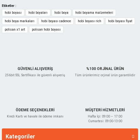
Ürün fiyatı diğer sitelerden daha pahalı.
Etiketler :
hobi boyası
hobi boyaları
hobi boya
hobi boyama malzemeleri
Bu ürüne benzer farklı alternatifler olmalı.
hobi boya markaları
hobi boyası cadence
hobi boyası rich
hobi boyası fiyat
polisan x1 art
polisan hobi boyası
Gönder
GÜVENLİ ALIŞVERİŞ
%100 ORJİNAL ÜRÜN
256bit SSL Sertifikası ile güvenli alışveriş
Tüm ürünlerimiz orjinal ürün garantilidir
ÖDEME SEÇENEKLERİ
MÜŞTERİ HİZMETLERİ
Kredi Kartı ve havale ile ödeme imkanı
Hafta İçi: 09:00 – 17:00
Cumartesi: 09:00-13:00
Kategoriler
Markalar