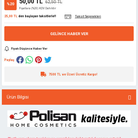
50,00 TL
62,50 TL
%20
Fiyatlara (%20) KDV Dahildir
25,00 TL
den başlayan taksitlerle!!
Taksit Seçenekleri
GELINCE HABER VER
Fiyatı Düşünce Haber Ver
Paylaş
7500 TL ve Üzeri Ücretiz Kargo!
Ürün Bilgisi