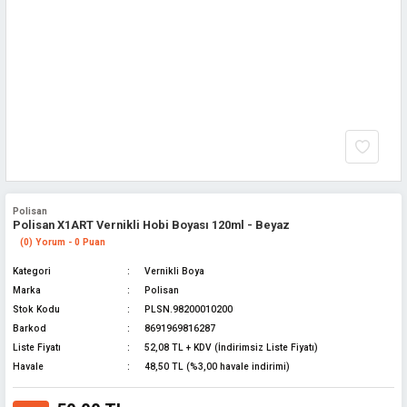
Polisan
Polisan X1ART Vernikli Hobi Boyası 120ml - Beyaz
(0) Yorum - 0 Puan
Kategori
Vernikli Boya
Marka
Polisan
Stok Kodu
PLSN.98200010200
Barkod
8691969816287
Liste Fiyatı
52,08 TL + KDV (İndirimsiz Liste Fiyatı)
Havale
48,50 TL (%3,00 havale indirimi)