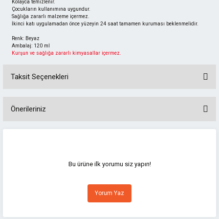
Kolayca temizlenir.
Çocukların kullanımına uygundur.
Sağlığa zararlı malzeme içermez.
İkinci katı uygulamadan önce yüzeyin 24 saat tamamen kuruması beklenmelidir.
Renk: Beyaz
Ambalaj: 120 ml
Kurşun ve sağlığa zararlı kimyasallar içermez.
Taksit Seçenekleri
Önerileriniz
Bu ürünün fiyat bilgisi, resim, ürün açıklamalarında ve diğer konularda
yetersiz gördüğünüz noktaları öneri formunu kullanarak tarafımıza
iletebilirsiniz.
Görüş ve önerileriniz için teşekkür ederiz.
Bu ürüne ilk yorumu siz yapın!
Ürün resmi kalitesiz, bozuk veya görüntülenemiyor.
Yorum Yaz
Ürün açıklamasında eksik bilgiler bulunuyor.
Ürün bilgilerinde hatalar bulunuyor.