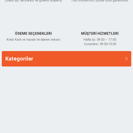
256bit SSL Sertifikası ile güvenli alışveriş
Tüm ürünlerimiz orjinal ürün garantilidir
ÖDEME SEÇENEKLERİ
MÜŞTERİ HİZMETLERİ
Kredi Kartı ve havale ile ödeme imkanı
Hafta İçi: 09:00 – 17:00
Cumartesi: 09:00-13:00
Kategoriler
Markalar