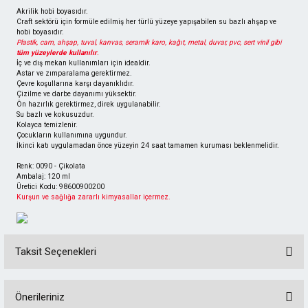
Akrilik hobi boyasıdır.
Craft sektörü için formüle edilmiş her türlü yüzeye yapışabilen su bazlı ahşap ve
hobi boyasıdır.
Plastik, cam, ahşap, tuval, kanvas, seramik karo, kağıt, metal, duvar, pvc, sert vinil gibi
tüm yüzeylerde kullanılır
.
İç ve dış mekan kullanımları için idealdir.
Astar ve zımparalama gerektirmez.
Çevre koşullarına karşı dayanıklıdır.
Çizilme ve darbe dayanımı yüksektir.
Ön hazırlık gerektirmez, direk uygulanabilir.
Su bazlı ve kokusuzdur.
Kolayca temizlenir.
Çocukların kullanımına uygundur.
İkinci katı uygulamadan önce yüzeyin 24 saat tamamen kuruması beklenmelidir.
Renk: 0090 - Çikolata
Ambalaj: 120 ml
Üretici Kodu: 98600900200
Kurşun ve sağlığa zararlı kimyasallar içermez.
Taksit Seçenekleri
Önerileriniz