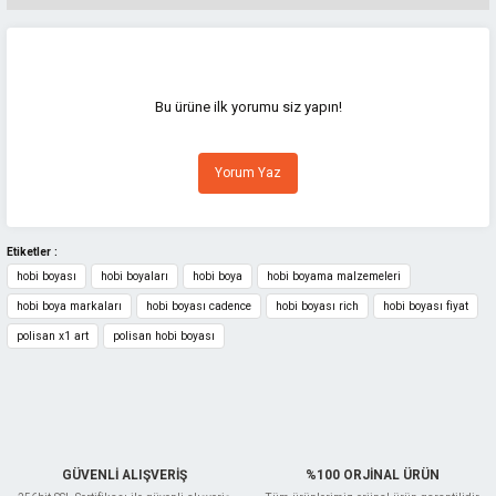
Bu ürünün fiyat bilgisi, resim, ürün açıklamalarında ve diğer konularda
yetersiz gördüğünüz noktaları öneri formunu kullanarak tarafımıza
iletebilirsiniz.
Görüş ve önerileriniz için teşekkür ederiz.
Bu ürüne ilk yorumu siz yapın!
Ürün resmi kalitesiz, bozuk veya görüntülenemiyor.
Yorum Yaz
Ürün açıklamasında eksik bilgiler bulunuyor.
Ürün bilgilerinde hatalar bulunuyor.
Ürün fiyatı diğer sitelerden daha pahalı.
Etiketler :
hobi boyası
hobi boyaları
hobi boya
hobi boyama malzemeleri
Bu ürüne benzer farklı alternatifler olmalı.
hobi boya markaları
hobi boyası cadence
hobi boyası rich
hobi boyası fiyat
polisan x1 art
polisan hobi boyası
Gönder
GÜVENLİ ALIŞVERİŞ
%100 ORJİNAL ÜRÜN