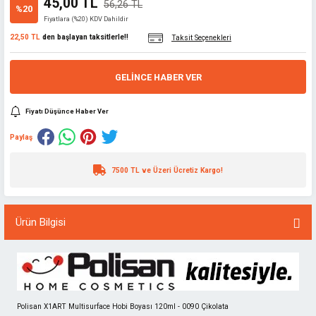
45,00 TL
56,26 TL
%20
Fiyatlara (%20) KDV Dahildir
22,50 TL
den başlayan taksitlerle!!
Taksit Seçenekleri
GELINCE HABER VER
Fiyatı Düşünce Haber Ver
Paylaş
7500 TL ve Üzeri Ücretiz Kargo!
Ürün Bilgisi
Polisan X1ART Multisurface Hobi Boyası 120ml - 0090 Çikolata