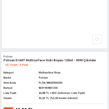
Polisan
Polisan X1ART Multisurface Hobi Boyası 120ml - 0090 Çikolata
(0) Yorum - 0 Puan
Kategori
Multisurface Boya
Marka
Polisan
Stok Kodu
PLSN.98600900200
Barkod
8691969831303
Liste Fiyatı
46,88 TL + KDV (İndirimsiz Liste Fiyatı)
Havale
43,65 TL (%3,00 havale indirimi)