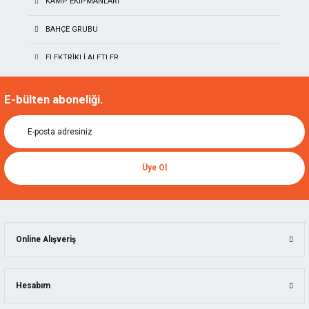
KAMP EKIPMANLARI
BAHÇE GRUBU
ELEKTRIKLI ALETLER
TITI
AKÜLÜ EL ALETLERI
E-bülten aboneliği.
NAREX
NALBURIYE & HIRDAVAT
KIRSCHEN
İŞ GÜVENLIĞI
TORMEK
Üye Ol
AKSESUARLAR GRUPLARI
MANPA
ÖLÇÜ ALETLERI
KING ARTHUR'S TOOLS
İSTIFLEME VE KALDIRMA
Online Alışveriş
SCS
YAPI MALZEMELERI
SUIZAN
Hesabım
KAINDL