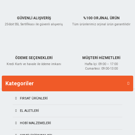
Gönder
GÜVENLİ ALIŞVERİŞ
%100 ORJİNAL ÜRÜN
256bit SSL Sertifikası ile güvenli alışveriş
Tüm ürünlerimiz orjinal ürün garantilidir
ÖDEME SEÇENEKLERİ
MÜŞTERİ HİZMETLERİ
Kredi Kartı ve havale ile ödeme imkanı
Hafta İçi: 09:00 – 17:00
Cumartesi: 09:00-13:00
Kategoriler
Markalar
FIRSAT ÜRÜNLERİ
EL ALETLERI
HOBI MALZEMELERI