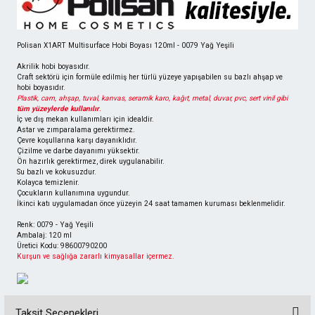
ı
Polisan X1ART Multisurface Hobi Boyası 120ml - 0079 Yağ Yeşili
Akrilik hobi boyasıdır.
eri
Craft sektörü için formüle edilmiş her türlü yüzeye yapışabilen su bazlı ahşap ve
hobi boyasıdır.
Plastik, cam, ahşap, tuval, kanvas, seramik karo, kağıt, metal, duvar, pvc, sert vinil gibi
tüm yüzeylerde kullanılır
.
İç ve dış mekan kullanımları için idealdir.
Astar ve zımparalama gerektirmez.
Çevre koşullarına karşı dayanıklıdır.
inası
Çizilme ve darbe dayanımı yüksektir.
Ön hazırlık gerektirmez, direk uygulanabilir.
Su bazlı ve kokusuzdur.
Kolayca temizlenir.
Çocukların kullanımına uygundur.
İkinci katı uygulamadan önce yüzeyin 24 saat tamamen kuruması beklenmelidir.
Renk: 0079 - Yağ Yeşili
Ambalaj: 120 ml
Üretici Kodu: 98600790200
ı
Kurşun ve sağlığa zararlı kimyasallar içermez.
k Hava
Taksit Seçenekleri