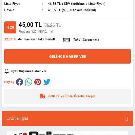
Liste Fiyatı
46,88 TL + KDV (İndirimsiz Liste Fiyatı)
lar
Havale
43,65 TL (%3,00 havale indirimi)
ünleri
 El Aletleri
ları
45,00 TL
56,26 TL
%20
Fiyatlara (%20) KDV Dahildir
pman
sesuarları
22,50 TL
den başlayan taksitlerle!!
Taksit Seçenekleri
z
GELINCE HABER VER
i
Fiyatı Düşünce Haber Ver
ma
latma
Paylaş
edekleri
7500 TL ve Üzeri Ücretiz Kargo!
 ve Uzatma
rubu
çakları
Ürün Bilgisi
e
abanca