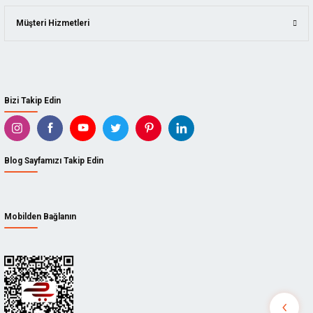
Müşteri Hizmetleri
ARBORTECH
BISON
DICTUM
Bizi Takip Edin
TADPOLE
KUTZALL
Blog Sayfamızı Takip Edin
İZELTAŞ
CETA FORM
Mobilden Bağlanın
STANLEY
GEDORE
3M