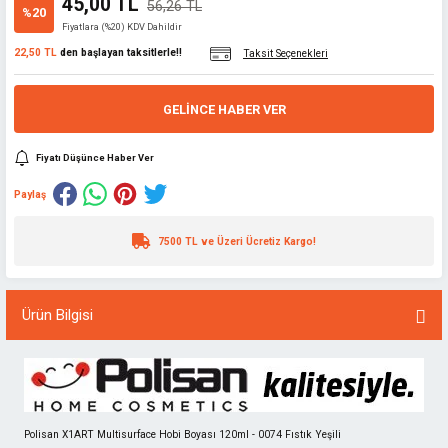
45,00 TL
56,26 TL
%20
Fiyatlara (%20) KDV Dahildir
22,50 TL
den başlayan taksitlerle!!
Taksit Seçenekleri
GELINCE HABER VER
Fiyatı Düşünce Haber Ver
Paylaş
7500 TL ve Üzeri Ücretiz Kargo!
Ürün Bilgisi
Polisan X1ART Multisurface Hobi Boyası 120ml - 0074 Fıstık Yeşili