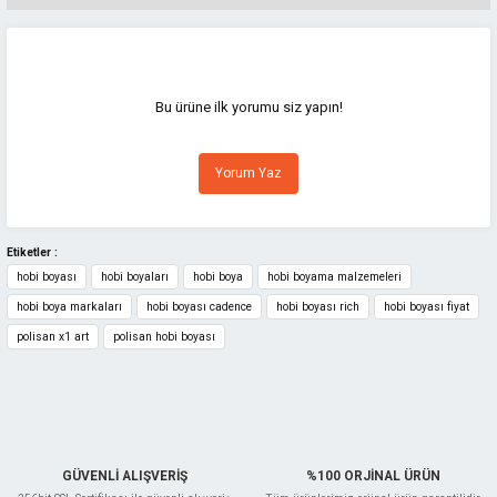
Bu ürünün fiyat bilgisi, resim, ürün açıklamalarında ve diğer konularda
yetersiz gördüğünüz noktaları öneri formunu kullanarak tarafımıza
iletebilirsiniz.
Görüş ve önerileriniz için teşekkür ederiz.
Bu ürüne ilk yorumu siz yapın!
Ürün resmi kalitesiz, bozuk veya görüntülenemiyor.
Yorum Yaz
Ürün açıklamasında eksik bilgiler bulunuyor.
Ürün bilgilerinde hatalar bulunuyor.
Ürün fiyatı diğer sitelerden daha pahalı.
Etiketler :
hobi boyası
hobi boyaları
hobi boya
hobi boyama malzemeleri
Bu ürüne benzer farklı alternatifler olmalı.
hobi boya markaları
hobi boyası cadence
hobi boyası rich
hobi boyası fiyat
polisan x1 art
polisan hobi boyası
Gönder
GÜVENLİ ALIŞVERİŞ
%100 ORJİNAL ÜRÜN