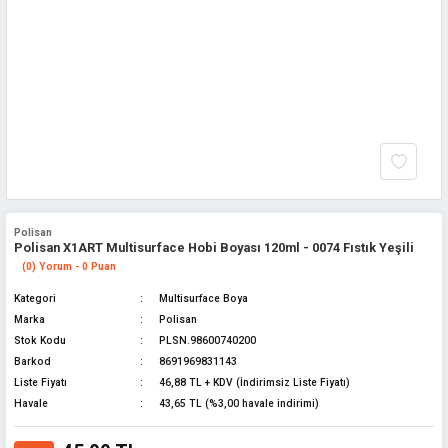
Polisan
Polisan X1ART Multisurface Hobi Boyası 120ml - 0074 Fıstık Yeşili
(0) Yorum - 0 Puan
Kategori
Multisurface Boya
Marka
Polisan
Stok Kodu
PLSN.98600740200
Barkod
8691969831143
Liste Fiyatı
46,88 TL + KDV (İndirimsiz Liste Fiyatı)
Havale
43,65 TL (%3,00 havale indirimi)