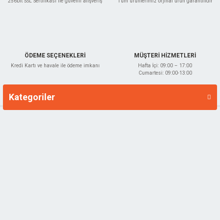
256bit SSL Sertifikası ile güvenli alışveriş
Tüm ürünlerimiz orjinal ürün garantilidir
ÖDEME SEÇENEKLERİ
MÜŞTERİ HİZMETLERİ
Kredi Kartı ve havale ile ödeme imkanı
Hafta İçi: 09:00 – 17:00
Cumartesi: 09:00-13:00
Kategoriler
Markalar