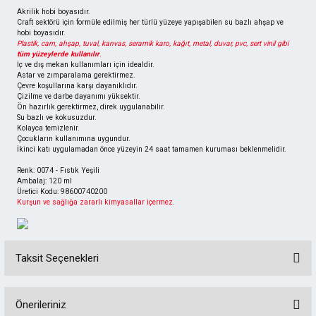
Akrilik hobi boyasıdır.
Craft sektörü için formüle edilmiş her türlü yüzeye yapışabilen su bazlı ahşap ve
hobi boyasıdır.
Plastik, cam, ahşap, tuval, kanvas, seramik karo, kağıt, metal, duvar, pvc, sert vinil gibi
tüm yüzeylerde kullanılır
.
İç ve dış mekan kullanımları için idealdir.
Astar ve zımparalama gerektirmez.
Çevre koşullarına karşı dayanıklıdır.
Çizilme ve darbe dayanımı yüksektir.
Ön hazırlık gerektirmez, direk uygulanabilir.
Su bazlı ve kokusuzdur.
Kolayca temizlenir.
Çocukların kullanımına uygundur.
İkinci katı uygulamadan önce yüzeyin 24 saat tamamen kuruması beklenmelidir.
Renk: 0074 - Fıstık Yeşili
Ambalaj: 120 ml
Üretici Kodu: 98600740200
Kurşun ve sağlığa zararlı kimyasallar içermez.
Taksit Seçenekleri
Önerileriniz