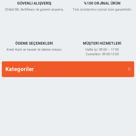
GÜVENLİ ALIŞVERİŞ
%100 ORJİNAL ÜRÜN
256bit SSL Sertifikası ile güvenli alışveriş
Tüm ürünlerimiz orjinal ürün garantilidir
ÖDEME SEÇENEKLERİ
MÜŞTERİ HİZMETLERİ
Kredi Kartı ve havale ile ödeme imkanı
Hafta İçi: 09:00 – 17:00
Cumartesi: 09:00-13:00
Kategoriler
Markalar