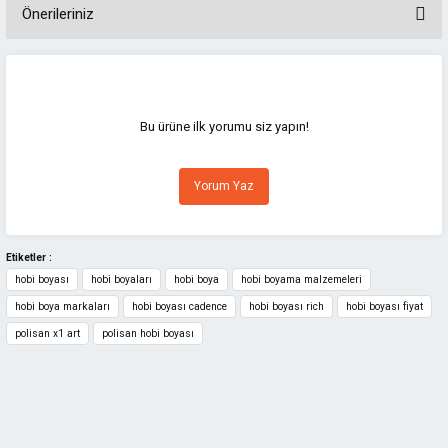
Önerileriniz
Bu ürünün fiyat bilgisi, resim, ürün açıklamalarında ve diğer konularda
yetersiz gördüğünüz noktaları öneri formunu kullanarak tarafımıza
iletebilirsiniz.
Görüş ve önerileriniz için teşekkür ederiz.
Bu ürüne ilk yorumu siz yapın!
Ürün resmi kalitesiz, bozuk veya görüntülenemiyor.
Yorum Yaz
Ürün açıklamasında eksik bilgiler bulunuyor.
Ürün bilgilerinde hatalar bulunuyor.
Ürün fiyatı diğer sitelerden daha pahalı.
Etiketler :
hobi boyası
hobi boyaları
hobi boya
hobi boyama malzemeleri
Bu ürüne benzer farklı alternatifler olmalı.
hobi boya markaları
hobi boyası cadence
hobi boyası rich
hobi boyası fiyat
polisan x1 art
polisan hobi boyası
Gönder