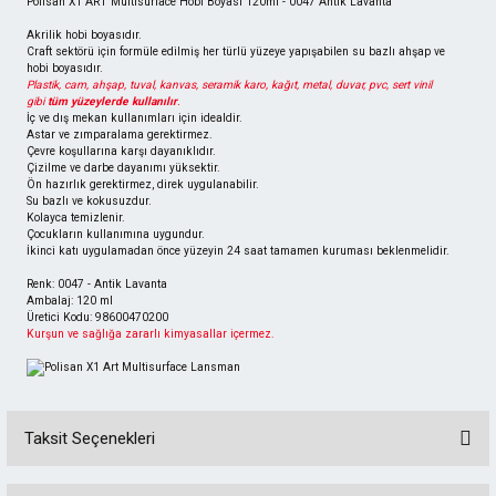
Polisan X1 ART Multisurface Hobi Boyası 120ml - 0047 Antik Lavanta
Akrilik hobi boyasıdır.
Craft sektörü için formüle edilmiş her türlü yüzeye yapışabilen su bazlı ahşap ve
hobi boyasıdır.
Plastik, cam, ahşap, tuval, kanvas, seramik karo, kağıt, metal, duvar, pvc, sert vinil
gibi
tüm yüzeylerde kullanılır
.
İç ve dış mekan kullanımları için idealdir.
Astar ve zımparalama gerektirmez.
Çevre koşullarına karşı dayanıklıdır.
Çizilme ve darbe dayanımı yüksektir.
Ön hazırlık gerektirmez, direk uygulanabilir.
Su bazlı ve kokusuzdur.
Kolayca temizlenir.
Çocukların kullanımına uygundur.
İkinci katı uygulamadan önce yüzeyin 24 saat tamamen kuruması beklenmelidir.
Renk: 0047 - Antik Lavanta
Ambalaj: 120 ml
Üretici Kodu: 98600470200
Kurşun ve sağlığa zararlı kimyasallar içermez.
Taksit Seçenekleri