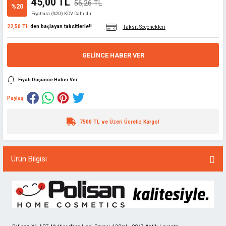
45,00 TL
56,26 TL
%20
Fiyatlara (%20) KDV Dahildir
22,50 TL
den başlayan taksitlerle!!
Taksit Seçenekleri
GELINCE HABER VER
Fiyatı Düşünce Haber Ver
Paylaş
7500 TL ve Üzeri Ücretiz Kargo!
Ürün Bilgisi