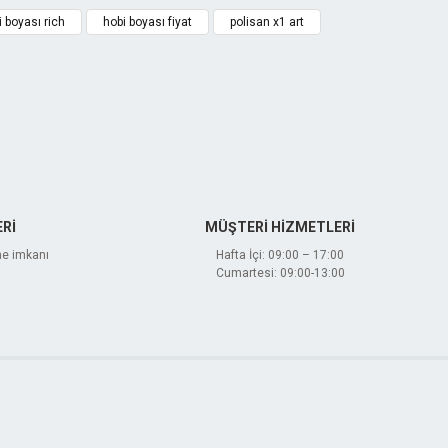
i boyası rich
hobi boyası fiyat
polisan x1 art
Rİ
MÜŞTERİ HİZMETLERİ
me imkanı
Hafta İçi: 09:00 – 17:00
Cumartesi: 09:00-13:00