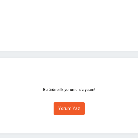
yetersiz gördüğünüz noktaları öneri formunu kullanarak tarafımıza iletebilirsini
Bu ürüne ilk yorumu siz yapın!
Yorum Yaz