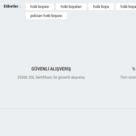
Etiketler :
hobi boyası
hobi boyaları
hobi boya
hobi boy
polisan hobi boyası
GÜVENLİ ALIŞVERİŞ
%
256bit SSL Sertifikası ile güvenli alışveriş
Tüm ürünl