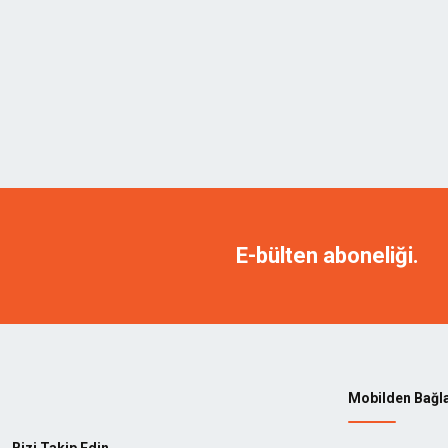
E-bülten aboneliği.
Mobilden Bağl
Bizi Takip Edin