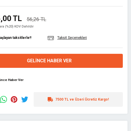
,00 TL
56,26 TL
lara (%20) KDV Dahildir
şlayan taksitlerle!!
Taksit Seçenekleri
GELINCE HABER VER
şünce Haber Ver
7500 TL ve Üzeri Ücretiz Kargo!