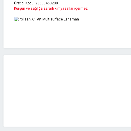
Üretici Kodu: 98600460200
Kurşun ve sağlığa zararlı kimyasallar içermez.
Bu ürünün fiyat bilgisi, resim, ürün açıklamalarında ve diğer konularda 
Görüş ve önerileriniz için teşekkür ederiz.
Ürün resmi kalitesiz, bozuk veya görüntülenemiyor.
Ürün açıklamasında eksik bilgiler bulunuyor.
Ürün bilgilerinde hatalar bulunuyor.
Ürün fiyatı diğer sitelerden daha pahalı.
Bu ürüne benzer farklı alternatifler olmalı.