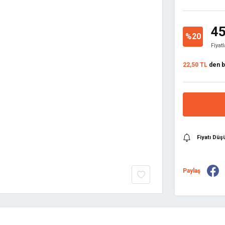
45
%20
Fiyat
22,50 TL
den ba
Fiyatı Dü
Paylaş