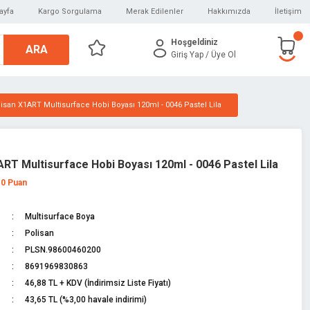
ayfa
Kargo Sorgulama
Merak Edilenler
Hakkımızda
İletişim
Hoşgeldiniz
ARA
Giriş Yap
/ Üye Ol
isan X1ART Multisurface Hobi Boyası 120ml - 0046 Pastel Lila
ART Multisurface Hobi Boyası 120ml - 0046 Pastel Lila
 0 Puan
Multisurface Boya
Polisan
PLSN.98600460200
8691969830863
46,88 TL + KDV (İndirimsiz Liste Fiyatı)
43,65 TL (%3,00 havale indirimi)