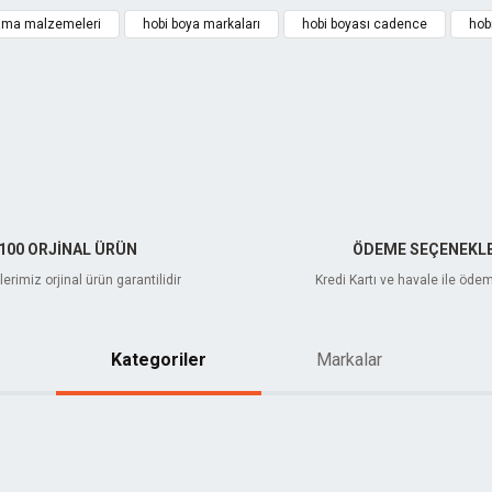
ama malzemeleri
hobi boya markaları
hobi boyası cadence
hob
Gönder
100 ORJİNAL ÜRÜN
ÖDEME SEÇENEKLE
erimiz orjinal ürün garantilidir
Kredi Kartı ve havale ile öde
Kategoriler
Markalar