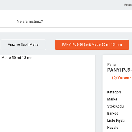
Anas
Arazi ve Saplı Metre
PANYI PJ9-50 Şerit Metre 50 mt 13 mm
Panyi
PANYI PJ9-
(0) Yorum -
Kategori
Marka
Stok Kodu
Barkod
Liste Fiyatı
Havale