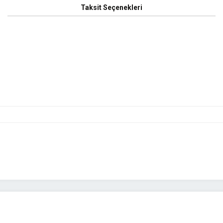
Taksit Seçenekleri
yetersiz gördüğünüz noktaları öneri formunu kullanarak tarafımıza iletebilirsini