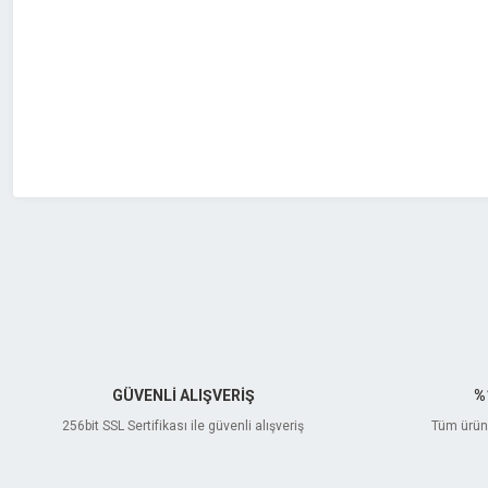
Ürün açıklamasında eksik bilgiler bulunuyor.
Ürün bilgilerinde hatalar bulunuyor.
Ürün fiyatı diğer sitelerden daha pahalı.
Bu ürüne benzer farklı alternatifler olmalı.
GÜVENLİ ALIŞVERİŞ
%
256bit SSL Sertifikası ile güvenli alışveriş
Tüm ürünl