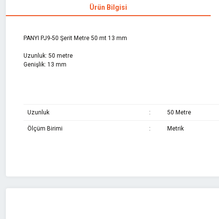
Ürün Bilgisi
PANYI PJ9-50 Şerit Metre 50 mt 13 mm
Uzunluk: 50 metre
Genişlik: 13 mm
Uzunluk
:
50 Metre
Ölçüm Birimi
:
Metrik
Bu ürünün fiyat bilgisi, resim, ürün açıklamalarında ve diğer konularda 
Görüş ve önerileriniz için teşekkür ederiz.
Ürün resmi kalitesiz, bozuk veya görüntülenemiyor.