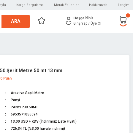
ayfa
Kargo Sorgulama
Merak Edilenler
Hakkımızda
İletişim
Hoşgeldiniz
ARA
Giriş Yap
/ Üye Ol
50 Şerit Metre 50 mt 13 mm
 0 Puan
Arazi ve Saplı Metre
Panyi
PANYI.PJ9.50MT
6953571055594
13,00 USD + KDV (İndirimsiz Liste Fiyatı)
726,34 TL (%3,00 havale indirimi)