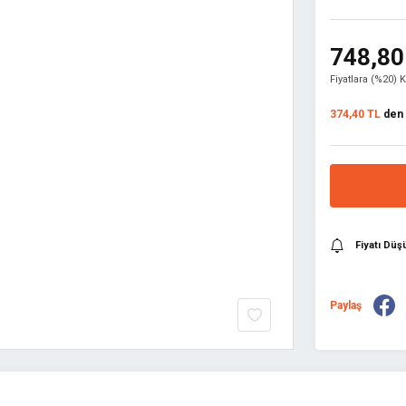
748,80
Fiyatlara (%20) 
374,40 TL
den b
Fiyatı Dü
Paylaş