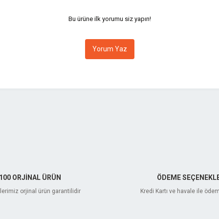
Bu ürüne ilk yorumu siz yapın!
Yorum Yaz
Gönder
100 ORJİNAL ÜRÜN
ÖDEME SEÇENEKLE
erimiz orjinal ürün garantilidir
Kredi Kartı ve havale ile öde