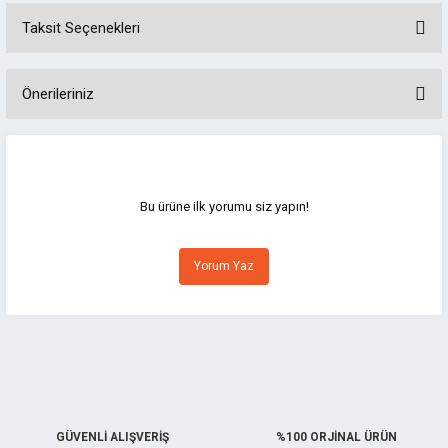
Taksit Seçenekleri
Önerileriniz
Bu ürünün fiyat bilgisi, resim, ürün açıklamalarında ve diğer konularda
yetersiz gördüğünüz noktaları öneri formunu kullanarak tarafımıza
iletebilirsiniz.
Görüş ve önerileriniz için teşekkür ederiz.
Bu ürüne ilk yorumu siz yapın!
Ürün resmi kalitesiz, bozuk veya görüntülenemiyor.
Yorum Yaz
Ürün açıklamasında eksik bilgiler bulunuyor.
Ürün bilgilerinde hatalar bulunuyor.
Ürün fiyatı diğer sitelerden daha pahalı.
Bu ürüne benzer farklı alternatifler olmalı.
GÜVENLİ ALIŞVERİŞ
%100 ORJİNAL ÜRÜN