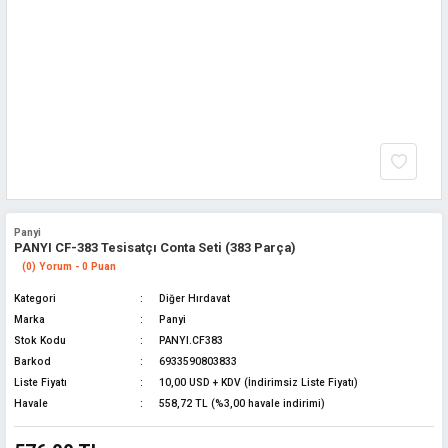
Panyi
PANYI CF-383 Tesisatçı Conta Seti (383 Parça)
(0) Yorum - 0 Puan
Kategori
Diğer Hırdavat
Marka
Panyi
Stok Kodu
PANYI.CF383
Barkod
6933590803833
Liste Fiyatı
10,00 USD + KDV (İndirimsiz Liste Fiyatı)
Havale
558,72 TL (%3,00 havale indirimi)