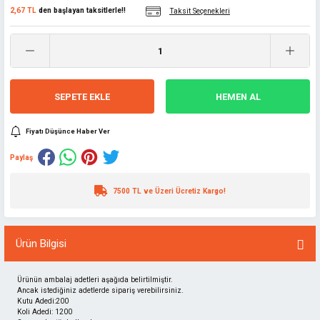
2,67 TL
den başlayan taksitlerle!!
Taksit Seçenekleri
SEPETE EKLE
HEMEN AL
Fiyatı Düşünce Haber Ver
Paylaş
7500 TL ve Üzeri Ücretiz Kargo!
Ürün Bilgisi
Ürünün ambalaj adetleri aşağıda belirtilmiştir.
Ancak istediğiniz adetlerde sipariş verebilirsiniz.
Kutu Adedi:200
Koli Adedi: 1200