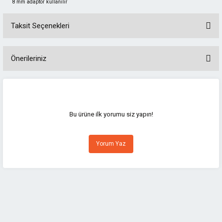
8 mm adaptör kullanılır
Taksit Seçenekleri
Önerileriniz
Bu ürünün fiyat bilgisi, resim, ürün açıklamalarında ve diğer konularda
yetersiz gördüğünüz noktaları öneri formunu kullanarak tarafımıza
iletebilirsiniz.
Görüş ve önerileriniz için teşekkür ederiz.
Bu ürüne ilk yorumu siz yapın!
Ürün resmi kalitesiz, bozuk veya görüntülenemiyor.
Yorum Yaz
Ürün açıklamasında eksik bilgiler bulunuyor.
Ürün bilgilerinde hatalar bulunuyor.
Ürün fiyatı diğer sitelerden daha pahalı.
Bu ürüne benzer farklı alternatifler olmalı.