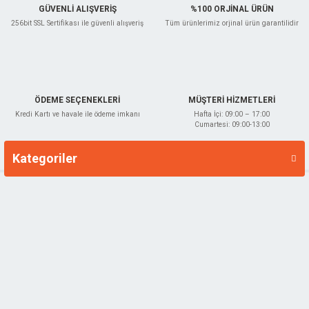
GÜVENLİ ALIŞVERİŞ
%100 ORJİNAL ÜRÜN
256bit SSL Sertifikası ile güvenli alışveriş
Tüm ürünlerimiz orjinal ürün garantilidir
Gönder
ÖDEME SEÇENEKLERİ
MÜŞTERİ HİZMETLERİ
Kredi Kartı ve havale ile ödeme imkanı
Hafta İçi: 09:00 – 17:00
Cumartesi: 09:00-13:00
Kategoriler
Markalar