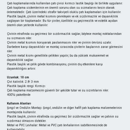
Çatı kaplamalarında kullanılan çatı çivisi kırmızı lastik başlığı ile birlikte uygulanır. 
Çatı kaplama sistemlerinin en önemli sorunu olan su sızmalarını kesin olarak 
önlemektedir. Çatı üzerindeki strafor takviyeli oluklu çatı kaplamaları için kullanılır. 
Plastik başlık, çivinin metal kısmını çevreleyen ve ek sızdırmazlık ve dayanıklılık 
sağlayan bir kaplamadır. Bu tür çiviler, özellikle su geçirmezlik ve estetik açıdan 
önemli olan yerlerde kullanılır.
Çivinin etrafında su geçirmez bir sızdırmazlık sağlar, böylece montaj noktalarından 
su sızmasını nler.
Çivinin metal kısmını koruyarak paslanmasını nler ve çivinin ömrünü uzatır.
Darbelere karşı dayanıklıdır ve montaj sırasında çivilerin başlarının zarar görmesini 
nler.
Çivinin metal kısmı genellikle çelikten yapılır, bu da yüksek mukavemet ve 
dayanıklılık sağlar.
Plastik başlık ve çelik gövde kombinasyonu, çivinin dış etkenlere karşı 
dayanıklılığını artırır.
Uzunluk: 10 cm
Çivi kalınlık: 2.8- 3 mm
Plastik başlık rengi: Kırmızı
Çatı kaplama malzemesini güvenli bir şekilde tutar ve su sızıntılarını nler. 
400'lü paketlerde
Kullanım Alanları
Şıngıl ve Ondülin Montajı: Şıngıl, ondülin ve diğer hafif çatı kaplama malzemelerinin 
montajında kullanılır.
Plastik başlık, çivinin etrafında su geçirmez bir sızdırmazlık sağlar ve çatının su 
sızdırmaz olmasını dstekler.
Metal ve PVC Levhalar: Metal ve PVC çatı levhalarının sabitlenmesinde de 
kullanılabilir.