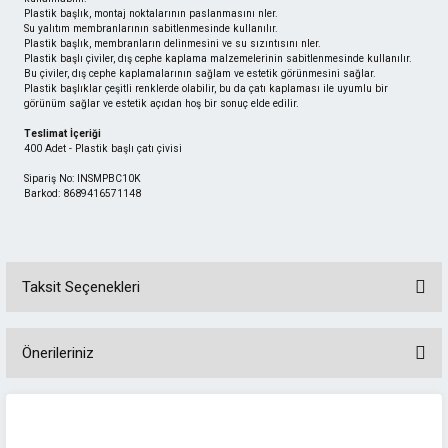
Plastik başlık, montaj noktalarının paslanmasını nler.
Su yalıtım membranlarının sabitlenmesinde kullanılır.
Plastik başlık, membranların delinmesini ve su sızıntısını nler.
Plastik başlı çiviler, dış cephe kaplama malzemelerinin sabitlenmesinde kullanılır.
Bu çiviler, dış cephe kaplamalarının sağlam ve estetik görünmesini sağlar.
Plastik başlıklar çeşitli renklerde olabilir, bu da çatı kaplaması ile uyumlu bir 
görünüm sağlar ve estetik açıdan hoş bir sonuç elde edilir.
Teslimat İçeriği
400 Adet - Plastik başlı çatı çivisi
Sipariş No: INSMPBC10K
Barkod: 8689416571148
Taksit Seçenekleri
Önerileriniz
Bu ürünün fiyat bilgisi, resim, ürün açıklamalarında ve diğer konularda
yetersiz gördüğünüz noktaları öneri formunu kullanarak tarafımıza
iletebilirsiniz.