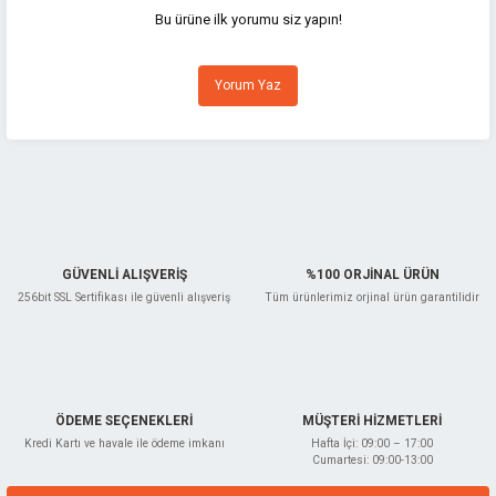
Görüş ve önerileriniz için teşekkür ederiz.
Bu ürüne ilk yorumu siz yapın!
Ürün resmi kalitesiz, bozuk veya görüntülenemiyor.
Yorum Yaz
Ürün açıklamasında eksik bilgiler bulunuyor.
Ürün bilgilerinde hatalar bulunuyor.
Ürün fiyatı diğer sitelerden daha pahalı.
Bu ürüne benzer farklı alternatifler olmalı.
GÜVENLİ ALIŞVERİŞ
%100 ORJİNAL ÜRÜN
256bit SSL Sertifikası ile güvenli alışveriş
Tüm ürünlerimiz orjinal ürün garantilidir
Gönder
ÖDEME SEÇENEKLERİ
MÜŞTERİ HİZMETLERİ
Kredi Kartı ve havale ile ödeme imkanı
Hafta İçi: 09:00 – 17:00
Cumartesi: 09:00-13:00