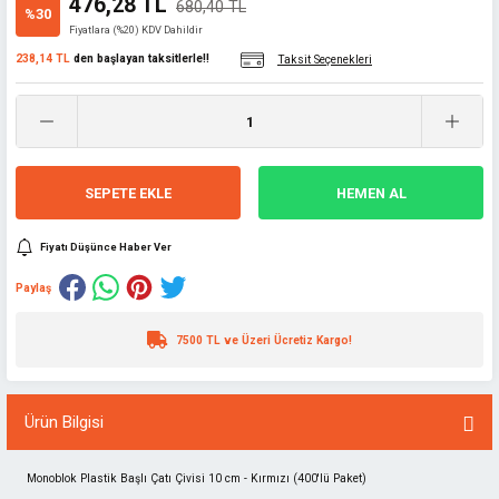
476,28 TL
680,40 TL
%30
Fiyatlara (%20) KDV Dahildir
238,14 TL
den başlayan taksitlerle!!
Taksit Seçenekleri
SEPETE EKLE
HEMEN AL
Fiyatı Düşünce Haber Ver
Paylaş
7500 TL ve Üzeri Ücretiz Kargo!
Ürün Bilgisi
Monoblok Plastik Başlı Çatı Çivisi 10 cm - Kırmızı (400'lü Paket)