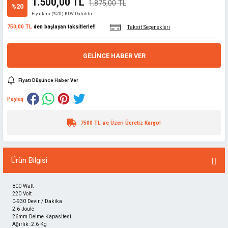
1.500,00 TL
1.875,00 TL
%20
Fiyatlara (%20) KDV Dahildir
750,00 TL
den başlayan taksitlerle!!
Taksit Seçenekleri
GELINCE HABER VER
Fiyatı Düşünce Haber Ver
Paylaş
7500 TL ve Üzeri Ücretiz Kargo!
Ürün Bilgisi
800 Watt
220 Volt
0-930 Devir / Dakika
2.6 Joule
26mm Delme Kapasitesi
Ağırlık: 2.6 Kg