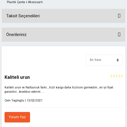
Plastik Çanta + Aksesuarlı
Taksit Seçenekleri
Önerileriniz
Bu ürünün fiyat bilgisi, resim, ürün açıklamalarında ve diğer konularda
yetersiz gördüğünüz noktaları öneri formunu kullanarak tarafımıza
iletebilirsiniz.
Görüş ve önerileriniz için teşekkür ederiz.
Kaliteli urun
Ürün resmi kalitesiz, bozuk veya görüntülenemiyor.
Kaliteli urun ve Nalburcuk farki , hizli kargo daha hizlisini gormedim , en iyi fiyat
Ürün açıklamasında eksik bilgiler bulunuyor.
garantisi , tesekkur ederim ...
Ürün bilgilerinde hatalar bulunuyor.
Cem Yaglioglu | 13/02/2021
Ürün fiyatı diğer sitelerden daha pahalı.
Bu ürüne benzer farklı alternatifler olmalı.
Yorum Yaz