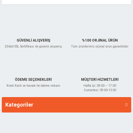
Gönder
GÜVENLİ ALIŞVERİŞ
%100 ORJİNAL ÜRÜN
256bit SSL Sertifikası ile güvenli alışveriş
Tüm ürünlerimiz orjinal ürün garantilidir
ÖDEME SEÇENEKLERİ
MÜŞTERİ HİZMETLERİ
Kredi Kartı ve havale ile ödeme imkanı
Hafta İçi: 09:00 – 17:00
Cumartesi: 09:00-13:00
Kategoriler
Markalar