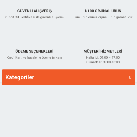
GÜVENLİ ALIŞVERİŞ
%100 ORJİNAL ÜRÜN
256bit SSL Sertifikası ile güvenli alışveriş
Tüm ürünlerimiz orjinal ürün garantilidir
Gönder
ÖDEME SEÇENEKLERİ
MÜŞTERİ HİZMETLERİ
Kredi Kartı ve havale ile ödeme imkanı
Hafta İçi: 09:00 – 17:00
Cumartesi: 09:00-13:00
Kategoriler
Markalar