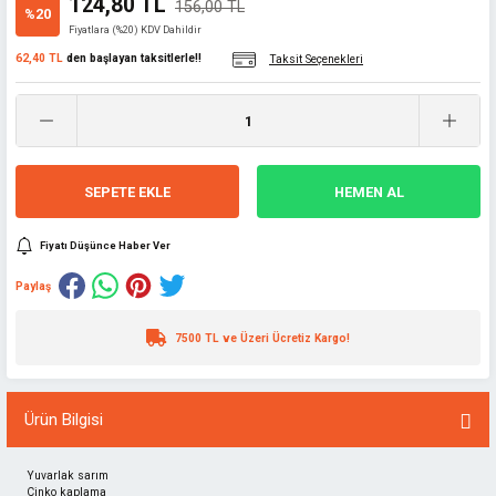
124,80 TL
156,00 TL
%20
Fiyatlara (%20) KDV Dahildir
62,40 TL
den başlayan taksitlerle!!
Taksit Seçenekleri
SEPETE EKLE
HEMEN AL
Fiyatı Düşünce Haber Ver
Paylaş
7500 TL ve Üzeri Ücretiz Kargo!
Ürün Bilgisi
Yuvarlak sarım
Çinko kaplama