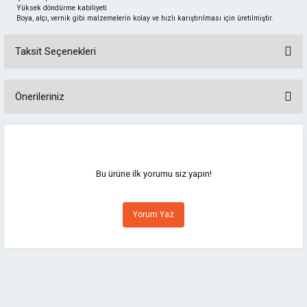
Yüksek döndürme kabiliyeti
Boya, alçı, vernik gibi malzemelerin kolay ve hızlı karıştırılması için üretilmiştir.
Taksit Seçenekleri
Önerileriniz
Bu ürünün fiyat bilgisi, resim, ürün açıklamalarında ve diğer konularda
yetersiz gördüğünüz noktaları öneri formunu kullanarak tarafımıza
iletebilirsiniz.
Görüş ve önerileriniz için teşekkür ederiz.
Bu ürüne ilk yorumu siz yapın!
Ürün resmi kalitesiz, bozuk veya görüntülenemiyor.
Yorum Yaz
Ürün açıklamasında eksik bilgiler bulunuyor.
Ürün bilgilerinde hatalar bulunuyor.
Ürün fiyatı diğer sitelerden daha pahalı.
Bu ürüne benzer farklı alternatifler olmalı.