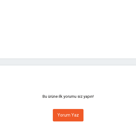
yetersiz gördüğünüz noktaları öneri formunu kullanarak tarafımıza iletebilirsini
Bu ürüne ilk yorumu siz yapın!
Yorum Yaz