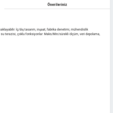
Önerileriniz
aklayabilir. İç/dış tasarım, inşaat, fabrika denetimi, mühendislik
ni su terazisi, çoklu fonksiyonlar: Maks/Min/sürekli ölçüm, veri depolama,