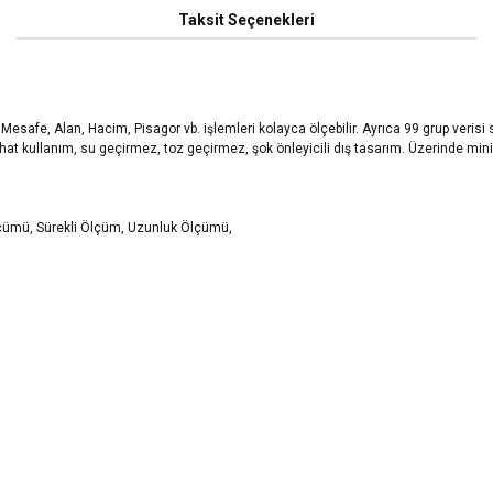
Taksit Seçenekleri
esafe, Alan, Hacim, Pisagor vb. işlemleri kolayca ölçebilir. Ayrıca 99 grup verisi s
rahat kullanım, su geçirmez, toz geçirmez, şok önleyicili dış tasarım. Üzerinde mi
ümü, Sürekli Ölçüm, Uzunluk Ölçümü,