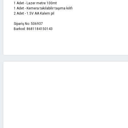
1 Adet - Lazer metre 100mt
1 Adet - Kemera takılabilir taşıma kılıfı
2 Adet - 1.5V AA Kalem pil
Sipariş No: 506937
Barkod: 8681184150143
Bu ürünün fiyat bilgisi, resim, ürün açıklamalarında ve diğer konularda 
Görüş ve önerileriniz için teşekkür ederiz.
Ürün resmi kalitesiz, bozuk veya görüntülenemiyor.
Ürün açıklamasında eksik bilgiler bulunuyor.
Ürün bilgilerinde hatalar bulunuyor.
Ürün fiyatı diğer sitelerden daha pahalı.
Bu ürüne benzer farklı alternatifler olmalı.