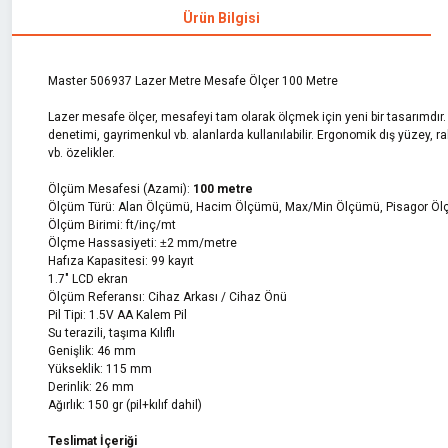
Ürün Bilgisi
Master 506937 Lazer Metre Mesafe Ölçer 100 Metre
Lazer mesafe ölçer, mesafeyi tam olarak ölçmek için yeni bir tasarımdır. M
denetimi, gayrimenkul vb. alanlarda kullanılabilir. Ergonomik dış yüzey, 
vb. özelikler.
Ölçüm Mesafesi (Azami):
100 metre
Ölçüm Türü: Alan Ölçümü, Hacim Ölçümü, Max/Min Ölçümü, Pisagor Ölç
Ölçüm Birimi: ft/inç/mt
Ölçme Hassasiyeti:
±
2 mm/metre
Hafıza Kapasitesi: 99 kayıt
1.7" LCD ekran
Ölçüm Referansı: Cihaz Arkası / Cihaz Önü
Pil Tipi: 1.5V AA Kalem Pil
Su terazili, taşıma Kılıflı
Genişlik: 46 mm
Yükseklik: 115 mm
Derinlik: 26 mm
Ağırlık: 150 gr (pil+kılıf dahil)
Teslimat İçeriği