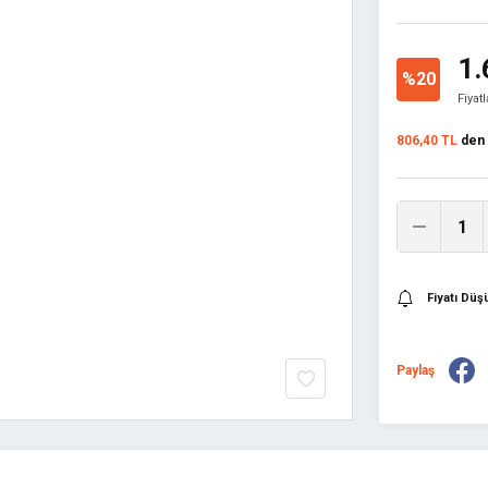
1.
%20
Fiyat
806,40 TL
den b
Fiyatı Dü
Paylaş