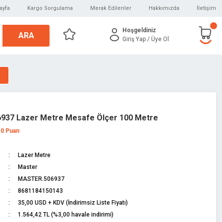
ayfa
Kargo Sorgulama
Merak Edilenler
Hakkımızda
İletişim
Hoşgeldiniz
ARA
Giriş Yap
/ Üye Ol
937 Lazer Metre Mesafe Ölçer 100 Metre
 0 Puan
Lazer Metre
Master
MASTER.506937
8681184150143
35,00 USD + KDV (İndirimsiz Liste Fiyatı)
1.564,42 TL (%3,00 havale indirimi)