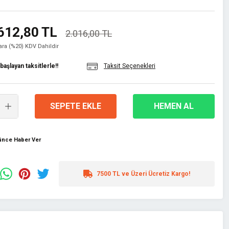
612,80 TL
2.016,00 TL
lara (%20) KDV Dahildir
aşlayan taksitlerle!!
Taksit Seçenekleri
SEPETE EKLE
HEMEN AL
şünce Haber Ver
7500 TL ve Üzeri Ücretiz Kargo!