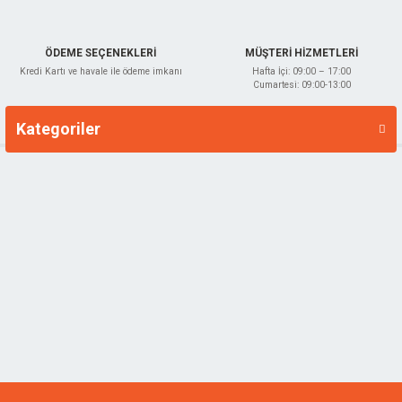
ÖDEME SEÇENEKLERİ
MÜŞTERİ HİZMETLERİ
Kredi Kartı ve havale ile ödeme imkanı
Hafta İçi: 09:00 – 17:00
Cumartesi: 09:00-13:00
Kategoriler
Markalar