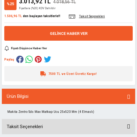
3.013,92 TL
4.018,56 TL
%25
Fiyatlara (%20) KDV Dahildir
1.506,96 TL
den başlayan taksitlerle!!
Taksit Seçenekleri
GELINCE HABER VER
Fiyatı Düşünce Haber Ver
Paylaş
7500 TL ve Üzeri Ücretiz Kargo!
Ürün Bilgisi
Makita Zentro Sds Max Matkap Ucu 25x520 Mm (4 Elmaslı)
Taksit Seçenekleri