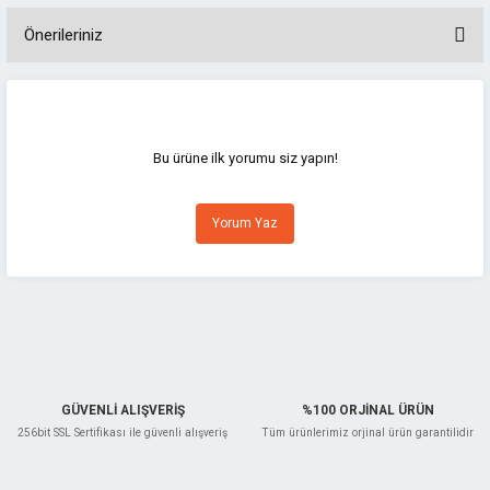
Önerileriniz
Bu ürünün fiyat bilgisi, resim, ürün açıklamalarında ve diğer konularda
yetersiz gördüğünüz noktaları öneri formunu kullanarak tarafımıza
iletebilirsiniz.
Görüş ve önerileriniz için teşekkür ederiz.
Bu ürüne ilk yorumu siz yapın!
Ürün resmi kalitesiz, bozuk veya görüntülenemiyor.
Yorum Yaz
Ürün açıklamasında eksik bilgiler bulunuyor.
Ürün bilgilerinde hatalar bulunuyor.
Ürün fiyatı diğer sitelerden daha pahalı.
Bu ürüne benzer farklı alternatifler olmalı.
GÜVENLİ ALIŞVERİŞ
%100 ORJİNAL ÜRÜN
256bit SSL Sertifikası ile güvenli alışveriş
Tüm ürünlerimiz orjinal ürün garantilidir
Gönder