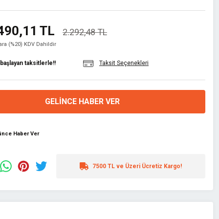
490,11 TL
2.292,48 TL
lara (%20) KDV Dahildir
aşlayan taksitlerle!!
Taksit Seçenekleri
GELINCE HABER VER
şünce Haber Ver
7500 TL ve Üzeri Ücretiz Kargo!