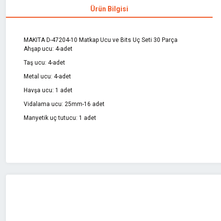
Ürün Bilgisi
MAKITA D-47204-10 Matkap Ucu ve Bits Uç Seti 30 Parça
Ahşap ucu: 4-adet
Taş ucu: 4-adet
Metal ucu: 4-adet
Havşa ucu: 1 adet
Vidalama ucu: 25mm-16 adet
Manyetik uç tutucu: 1 adet
Bu ürünün fiyat bilgisi, resim, ürün açıklamalarında ve diğer konularda 
Görüş ve önerileriniz için teşekkür ederiz.
Ürün resmi kalitesiz, bozuk veya görüntülenemiyor.
Ürün açıklamasında eksik bilgiler bulunuyor.