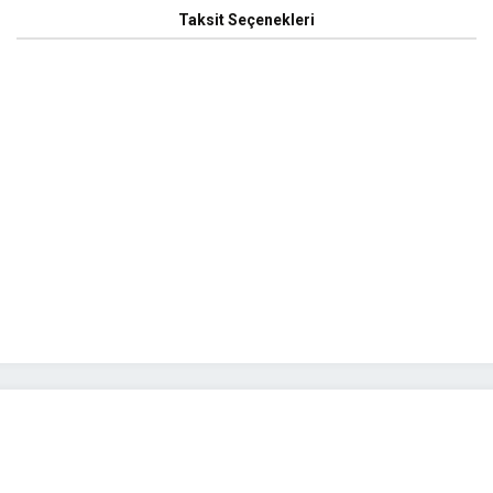
Taksit Seçenekleri
yetersiz gördüğünüz noktaları öneri formunu kullanarak tarafımıza iletebilirsini