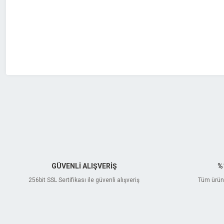
Ürün bilgilerinde hatalar bulunuyor.
Ürün fiyatı diğer sitelerden daha pahalı.
Bu ürüne benzer farklı alternatifler olmalı.
GÜVENLİ ALIŞVERİŞ
%
256bit SSL Sertifikası ile güvenli alışveriş
Tüm ürünl