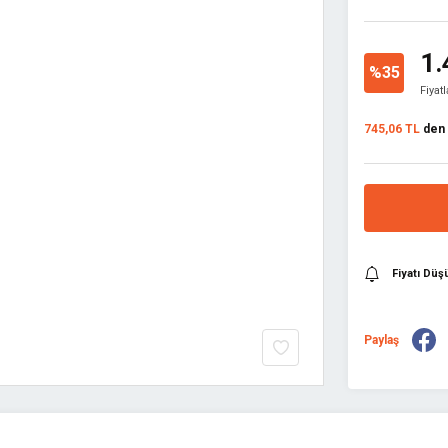
1.
%35
Fiyat
745,06 TL
den b
Fiyatı Dü
Paylaş