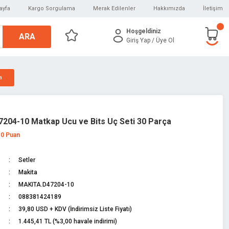
ayfa
Kargo Sorgulama
Merak Edilenler
Hakkımızda
İletişim
Hoşgeldiniz
ARA
Giriş Yap
/ Üye Ol
a
7204-10 Matkap Ucu ve Bits Uç Seti 30 Parça
 0 Puan
Setler
Makita
MAKITA.D47204-10
088381424189
39,80 USD + KDV (İndirimsiz Liste Fiyatı)
1.445,41 TL (%3,00 havale indirimi)