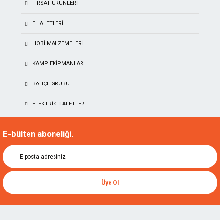
FIRSAT ÜRÜNLERİ
EL ALETLERI
HOBI MALZEMELERI
KAMP EKIPMANLARI
BAHÇE GRUBU
ELEKTRIKLI ALETLER
TITI
AKÜLÜ EL ALETLERI
E-bülten aboneliği.
NAREX
NALBURIYE & HIRDAVAT
KIRSCHEN
İŞ GÜVENLIĞI
TORMEK
Üye Ol
AKSESUARLAR GRUPLARI
MANPA
ÖLÇÜ ALETLERI