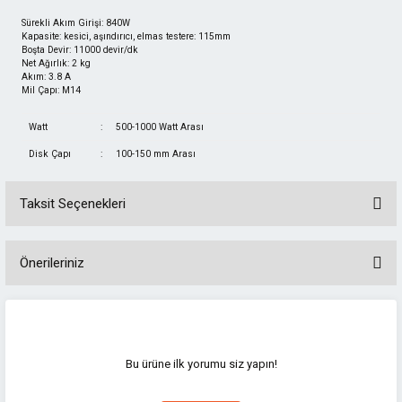
ı
Sürekli Akım Girişi: 840W
Kapasite: kesici, aşındırıcı, elmas testere: 115mm
Boşta Devir: 11000 devir/dk
Net Ağırlık: 2 kg
Akım: 3.8 A
Mil Çapı: M14
eri
Watt
:
500-1000 Watt Arası
Disk Çapı
:
100-150 mm Arası
inası
Taksit Seçenekleri
Önerileriniz
Bu ürünün fiyat bilgisi, resim, ürün açıklamalarında ve diğer konularda
ı
yetersiz gördüğünüz noktaları öneri formunu kullanarak tarafımıza
iletebilirsiniz.
k Hava
Görüş ve önerileriniz için teşekkür ederiz.
Bu ürüne ilk yorumu siz yapın!