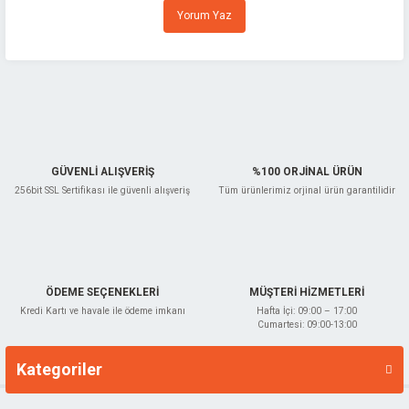
Ürün resmi kalitesiz, bozuk veya görüntülenemiyor.
Yorum Yaz
Ürün açıklamasında eksik bilgiler bulunuyor.
ncası
Ürün bilgilerinde hatalar bulunuyor.
Ürün fiyatı diğer sitelerden daha pahalı.
leri
Bu ürüne benzer farklı alternatifler olmalı.
Kesme
GÜVENLİ ALIŞVERİŞ
%100 ORJİNAL ÜRÜN
256bit SSL Sertifikası ile güvenli alışveriş
Tüm ürünlerimiz orjinal ürün garantilidir
Gönder
ÖDEME SEÇENEKLERİ
MÜŞTERİ HİZMETLERİ
Kredi Kartı ve havale ile ödeme imkanı
Hafta İçi: 09:00 – 17:00
Cumartesi: 09:00-13:00
Kategoriler
Markalar