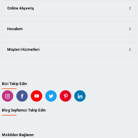
KING ARTHUR'S TOOLS
İSTIFLEME VE KALDIRMA
Online Alışveriş
SCS
YAPI MALZEMELERI
SUIZAN
Hesabım
KAINDL
Müşteri Hizmetleri
ARBORTECH
BISON
DICTUM
Bizi Takip Edin
TADPOLE
KUTZALL
Blog Sayfamızı Takip Edin
İZELTAŞ
CETA FORM
Mobilden Bağlanın