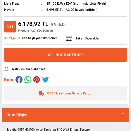
Liste Fiyatı
151,00 EUR + KDV (İndirimsiz Liste Fiyatı)
lar
Havale
5.993,55 TL (%3,00 havale indirimi)
ünleri
 El Aletleri
ları
6.178,92 TL
9.966,00 TL
%38
Fiyatlara (%20) KDV Dahildir
pman
sesuarları
3.089,46 TL
den başlayan taksitlerle!!
Taksit Seçenekleri
z
GELINCE HABER VER
i
Fiyatı Düşünce Haber Ver
ma
latma
Paylaş
edekleri
7500 TL ve Üzeri Ücretiz Kargo!
 ve Uzatma
rubu
çakları
Ürün Bilgisi
e
abanca
Makita 9557HNRGX Avuc Taslama 840 Watt Elmas Testereli