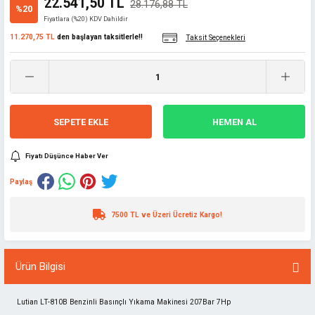
22.541,50 TL
28.176,88 TL
%20
Fiyatlara (%20) KDV Dahildir
11.270,75 TL
den başlayan taksitlerle!!
Taksit Seçenekleri
SEPETE EKLE
HEMEN AL
Fiyatı Düşünce Haber Ver
Paylaş
7500 TL ve Üzeri Ücretiz Kargo!
Ürün Bilgisi
Lutian LT-810B Benzinli Basınçlı Yıkama Makinesi 207Bar 7Hp