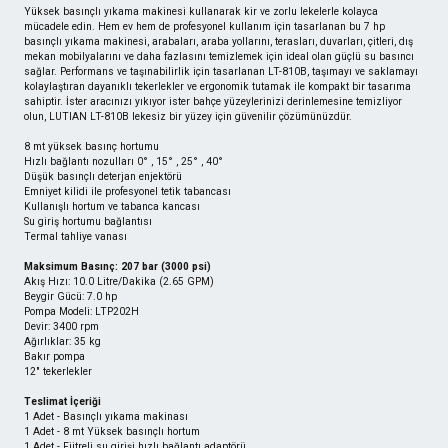
Yüksek basınçlı yıkama makinesi kullanarak kir ve zorlu lekelerle kolayca
mücadele edin. Hem ev hem de profesyonel kullanım için tasarlanan bu 7 hp
basınçlı yıkama makinesi, arabaları, araba yollarını, terasları, duvarları, çitleri, dış
mekan mobilyalarını ve daha fazlasını temizlemek için ideal olan güçlü su basıncı
sağlar. Performans ve taşınabilirlik için tasarlanan LT-810B, taşımayı ve saklamayı
kolaylaştıran dayanıklı tekerlekler ve ergonomik tutamak ile kompakt bir tasarıma
sahiptir. İster aracınızı yıkıyor ister bahçe yüzeylerinizi derinlemesine temizliyor
olun, LUTIAN LT-810B lekesiz bir yüzey için güvenilir çözümünüzdür.
8 mt yüksek basınç hortumu
Hızlı bağlantı nozulları 0° , 15° , 25° , 40°
Düşük basınçlı deterjan enjektörü
Emniyet kilidi ile profesyonel tetik tabancası
Kullanışlı hortum ve tabanca kancası
Su giriş hortumu bağlantısı
Termal tahliye vanası
Maksimum Basınç: 207 bar (3000 psi)
Akış Hızı: 10.0 Litre/Dakika (2.65 GPM)
Beygir Gücü: 7.0 hp
Pompa Modeli: LTP202H
Devir: 3400 rpm
Ağırlıklar: 35 kg
Bakır pompa
12" tekerlekler
Teslimat İçeriği
1 Adet - Basınçlı yıkama makinası
1 Adet - 8 mt Yüksek basınçlı hortum
1 Adet - Fiitreli su girişi hızlı bağlantı adaptörü