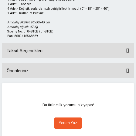
1 Adet - Tabanca
4 Adet - Değişik açılarda hızlı değiştirilebilir nozul (0° - 15° - 25° - 40°)
1 Adet - Kullanım kılavuzu
Ambalaj ölçüleri: 60x55x45 cm
Ambalaj ağırlık: 37 Kg
Sipariş No: LT04810B (LT-810B)
Ean: 8689416568889
Taksit Seçenekleri
Önerileriniz
Bu ürünün fiyat bilgisi, resim, ürün açıklamalarında ve diğer konularda
yetersiz gördüğünüz noktaları öneri formunu kullanarak tarafımıza
iletebilirsiniz.
Görüş ve önerileriniz için teşekkür ederiz.
Bu ürüne ilk yorumu siz yapın!
Ürün resmi kalitesiz, bozuk veya görüntülenemiyor.
Yorum Yaz
Ürün açıklamasında eksik bilgiler bulunuyor.