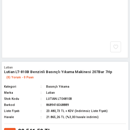
Lutian
Lutian LT-810B Benzinli Basınçlı Yıkama Makinesi 207Bar 7Hp
(0) Yorum - 0 Puan
Kategori
Basınçlı Yıkama
Marka
Lutian
Stok Kodu
LUTIAN.LT04810B
Barkod
8689416568889
Liste Fiyatı
23.480,73 TL + KDV (İndirimsiz Liste Fiyatı)
Havale
21.865,26 TL (%3,00 havale indirimi)