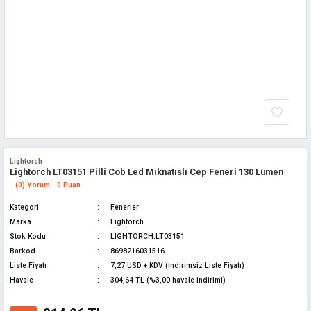
Lightorch
Lightorch LT03151 Pilli Cob Led Mıknatıslı Cep Feneri 130 Lümen
(0) Yorum - 0 Puan
Kategori
Fenerler
Marka
Lightorch
Stok Kodu
LIGHTORCH.LT03151
Barkod
8698216031516
Liste Fiyatı
7,27 USD + KDV (İndirimsiz Liste Fiyatı)
Havale
304,64 TL (%3,00 havale indirimi)