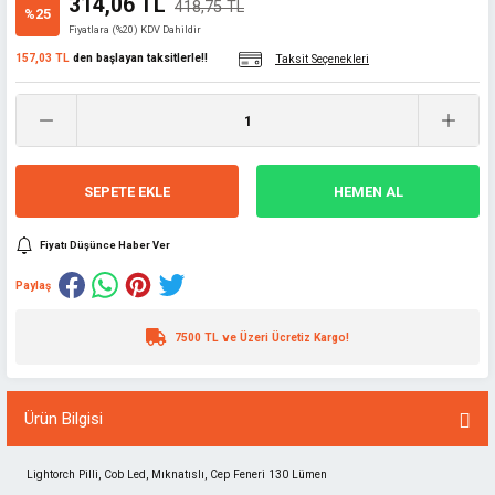
314,06 TL
418,75 TL
%25
Fiyatlara (%20) KDV Dahildir
157,03 TL
den başlayan taksitlerle!!
Taksit Seçenekleri
SEPETE EKLE
HEMEN AL
Fiyatı Düşünce Haber Ver
Paylaş
7500 TL ve Üzeri Ücretiz Kargo!
Ürün Bilgisi
Lightorch Pilli, Cob Led, Mıknatıslı, Cep Feneri 130 Lümen