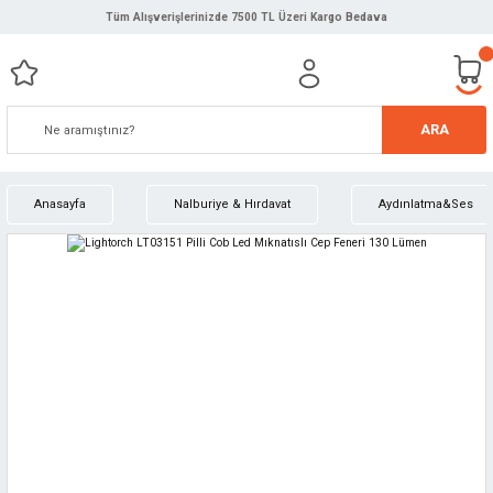
Tüm Alışverişlerinizde 7500 TL Üzeri Kargo Bedava
ARA
Anasayfa
Nalburiye & Hırdavat
Aydınlatma&Ses