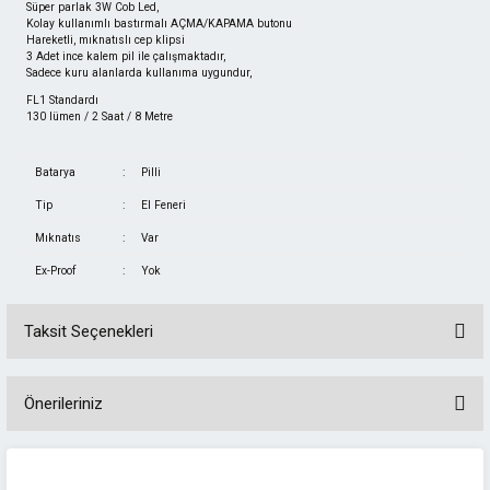
Süper parlak 3W Cob Led,
Kolay kullanımlı bastırmalı AÇMA/KAPAMA butonu
Hareketli, mıknatıslı cep klipsi
3 Adet ince kalem pil ile çalışmaktadır,
Sadece kuru alanlarda kullanıma uygundur,
FL1 Standardı
130 lümen / 2 Saat / 8 Metre
Batarya
:
Pilli
Tip
:
El Feneri
Mıknatıs
:
Var
Ex-Proof
:
Yok
Taksit Seçenekleri
Önerileriniz
Bu ürünün fiyat bilgisi, resim, ürün açıklamalarında ve diğer konularda
yetersiz gördüğünüz noktaları öneri formunu kullanarak tarafımıza