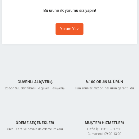
iletebilirsiniz.
Görüş ve önerileriniz için teşekkür ederiz.
Bu ürüne ilk yorumu siz yapın!
Ürün resmi kalitesiz, bozuk veya görüntülenemiyor.
Yorum Yaz
Ürün açıklamasında eksik bilgiler bulunuyor.
Ürün bilgilerinde hatalar bulunuyor.
Ürün fiyatı diğer sitelerden daha pahalı.
Bu ürüne benzer farklı alternatifler olmalı.
GÜVENLİ ALIŞVERİŞ
%100 ORJİNAL ÜRÜN
256bit SSL Sertifikası ile güvenli alışveriş
Tüm ürünlerimiz orjinal ürün garantilidir
Gönder
ÖDEME SEÇENEKLERİ
MÜŞTERİ HİZMETLERİ
Kredi Kartı ve havale ile ödeme imkanı
Hafta İçi: 09:00 – 17:00
Cumartesi: 09:00-13:00