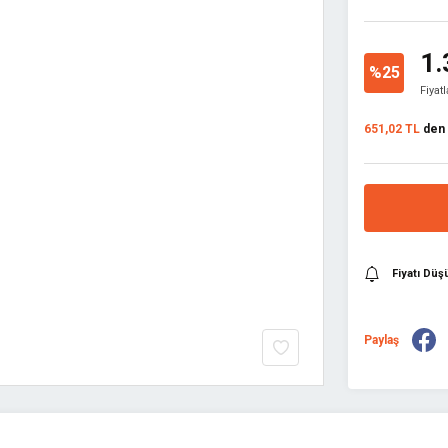
1.
%25
Fiyat
651,02 TL
den b
Fiyatı Dü
Paylaş