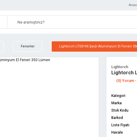
Anas
Fenerler
Lightorch LT03145 Şarjlı Alüminyum El Feneri 
Lightorch
Lightorch 
(0) Yorum -
Kategori
Marka
Stok Kodu
Barkod
Liste Fiyatı
Havale