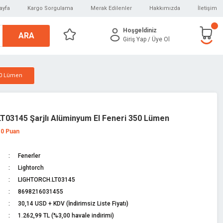
ayfa
Kargo Sorgulama
Merak Edilenler
Hakkımızda
İletişim
Hoşgeldiniz
ARA
Giriş Yap
/ Üye Ol
350 Lümen
LT03145 Şarjlı Alüminyum El Feneri 350 Lümen
 0 Puan
Fenerler
Lightorch
LIGHTORCH.LT03145
8698216031455
30,14 USD + KDV (İndirimsiz Liste Fiyatı)
1.262,99 TL (%3,00 havale indirimi)