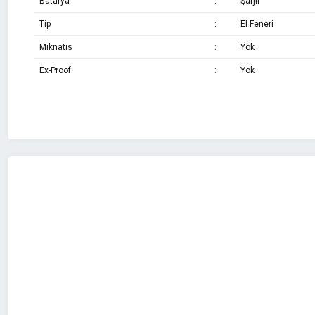
Batarya
:
Şarjlı
Tip
:
El Feneri
Mıknatıs
:
Yok
Ex-Proof
:
Yok
Bu ürünün fiyat bilgisi, resim, ürün açıklamalarında ve diğer konularda 
Görüş ve önerileriniz için teşekkür ederiz.
Ürün resmi kalitesiz, bozuk veya görüntülenemiyor.
Ürün açıklamasında eksik bilgiler bulunuyor.
Ürün bilgilerinde hatalar bulunuyor.
Ürün fiyatı diğer sitelerden daha pahalı.
Bu ürüne benzer farklı alternatifler olmalı.