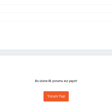
yetersiz gördüğünüz noktaları öneri formunu kullanarak tarafımıza iletebilirsini
Bu ürüne ilk yorumu siz yapın!
Yorum Yaz