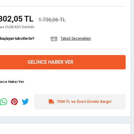
302,05 TL
1.736,06 TL
lara (%20) KDV Dahildir
aşlayan taksitlerle!!
Taksit Seçenekleri
GELINCE HABER VER
şünce Haber Ver
7500 TL ve Üzeri Ücretiz Kargo!