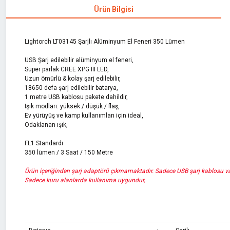
Ürün Bilgisi
Lightorch LT03145 Şarjlı Alüminyum El Feneri 350 Lümen
USB Şarj edilebilir alüminyum el feneri,
Süper parlak CREE XPG III LED,
Uzun ömürlü & kolay şarj edilebilir,
18650 defa şarj edilebilir batarya,
1 metre USB kablosu pakete dahildir,
Işık modları: yüksek / düşük / flaş,
Ev yürüyüş ve kamp kullanımları için ideal,
Odaklanan ışık,
FL1 Standardı
350 lümen / 3 Saat / 150 Metre
Ürün içeriğinden şarj adaptörü çıkmamaktadır. Sadece USB şarj kablosu va
Sadece kuru alanlarda kullanıma uygundur,