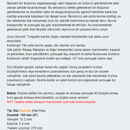
Standart bir törpünün yapamayacağı işleri başaran, en üstün el şekillendirme aleti
olacak şekilde tasarlanmıştır. Bu benzersiz aletler, geleneksel bir törpünün
şekillendirme ve düzeltme işlevi ile ahşap törpüsünün agresif malzeme kaldırma
özelliği arasında büyüleyici bir denge kurar. Benzersiz çok yönlü kesme özelliği, en
dar alanlarda bile malzemeyi hızlı bir şekilde kaldırmanıza olanak tanır. Ayrıca
kompozitler ve yumuşak taş gibi malzemelerde de etkilidir; bu malzemelerde
geleneksel çelik dişli törpüler etkisizdir veya kısa bir çalışma ömrü sunar.
Uzun ömürlü!: Tungsten-karbür dişler, standart törpülerden çok daha uzun
ömürlüdür.
Kullanışlı!: Her yöne kesim yapar; dar alanlar için harika.
Çok yönlü!: Ahşap, fiberglas ve diğer kompozitler, kalıp yapım malzemeleri, kauçuk
ve poliüretan, kum çekirdekleri, yumuşak taş, masonit ve daha fazlasında kullanın.
Kullanımı rahat!: Ergonomik konfor için entegre 127 mm yumuşak tutma sapı.
Düz törpüler gerçek zaman tasarrufu sağlar! Geniş yüzeylerin hızlıca
düzleştirilmesi veya kenarların yuvarlatılması için geniş ve düz bir yüzeye
sahiptirler. Çok yönlü kesme yetenekleri, en dar alanlarda bile malzemeyi hızlıca
çıkarmanızı sağlıyor. Ekstra konfor ve sabit kontrol için ergonomik yumuşak bir
tutuşa sahiptirler.
Bakım:
Kutzall aletleri bir pürmüz, meşale ile ve/veya yumuşak tel fırçayla birkaç
hızlı geçişle kolayca temizlenebilir, ısı dişlere zarar vermez!
NOT: Sadece metal olmayan malzemeler üzerinde kullanılmalıdır.
Tip: Düz
İnce Diş
(Flat Fine)
Uzunluk: 150 mm (6")
Genişlik: 15.2 mm
Kalınlık: 5.6 mm
Toplam uzunluk: 275 mm