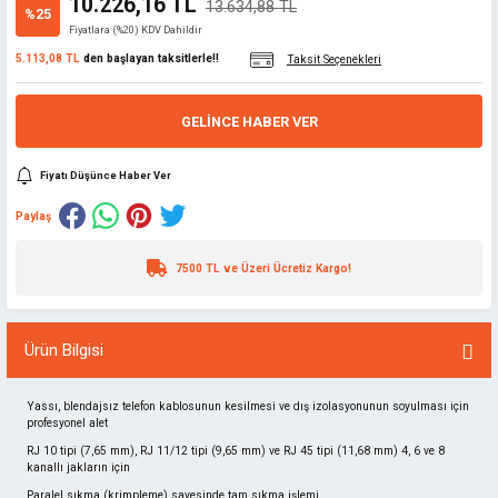
10.226,16 TL
13.634,88 TL
%25
Fiyatlara (%20) KDV Dahildir
5.113,08 TL
den başlayan taksitlerle!!
Taksit Seçenekleri
GELINCE HABER VER
Fiyatı Düşünce Haber Ver
Paylaş
7500 TL ve Üzeri Ücretiz Kargo!
Ürün Bilgisi
Yassı, blendajsız telefon kablosunun kesilmesi ve dış izolasyonunun soyulması için
profesyonel alet
RJ 10 tipi (7,65 mm), RJ 11/12 tipi (9,65 mm) ve RJ 45 tipi (11,68 mm) 4, 6 ve 8
kanallı jakların için
Paralel sıkma (krimpleme) sayesinde tam sıkma işlemi