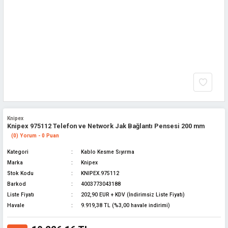
Knipex
Knipex 975112 Telefon ve Network Jak Bağlantı Pensesi 200 mm
(0) Yorum - 0 Puan
Kategori
Kablo Kesme Sıyırma
Marka
Knipex
Stok Kodu
KNIPEX.975112
Barkod
4003773043188
Liste Fiyatı
202,90 EUR + KDV (İndirimsiz Liste Fiyatı)
Havale
9.919,38 TL (%3,00 havale indirimi)