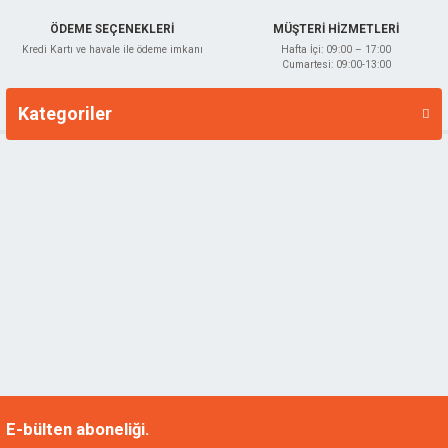
ÖDEME SEÇENEKLERİ
MÜŞTERİ HİZMETLERİ
Kredi Kartı ve havale ile ödeme imkanı
Hafta İçi: 09:00 – 17:00
Cumartesi: 09:00-13:00
Kategoriler
Markalar
E-bülten aboneliği.