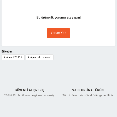
Bu ürünün fiyat bilgisi, resim, ürün açıklamalarında ve diğer konularda
yetersiz gördüğünüz noktaları öneri formunu kullanarak tarafımıza
iletebilirsiniz.
Görüş ve önerileriniz için teşekkür ederiz.
Bu ürüne ilk yorumu siz yapın!
Ürün resmi kalitesiz, bozuk veya görüntülenemiyor.
Yorum Yaz
Ürün açıklamasında eksik bilgiler bulunuyor.
Ürün bilgilerinde hatalar bulunuyor.
Ürün fiyatı diğer sitelerden daha pahalı.
Etiketler :
knipex 975112
knipex jak pensesi
Bu ürüne benzer farklı alternatifler olmalı.
GÜVENLİ ALIŞVERİŞ
%100 ORJİNAL ÜRÜN
Gönder
256bit SSL Sertifikası ile güvenli alışveriş
Tüm ürünlerimiz orjinal ürün garantilidir