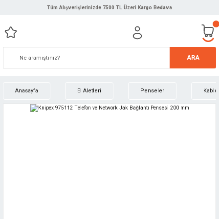
Tüm Alışverişlerinizde 7500 TL Üzeri Kargo Bedava
ARA
Anasayfa
El Aletleri
Penseler
Kablo