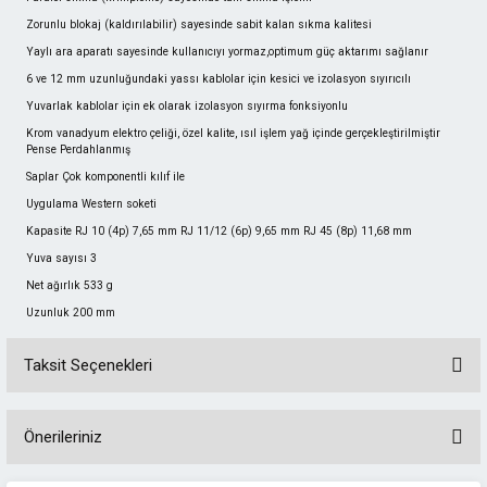
Zorunlu blokaj (kaldırılabilir) sayesinde sabit kalan sıkma kalitesi
Yaylı ara aparatı sayesinde kullanıcıyı yormaz,optimum güç aktarımı sağlanır
6 ve 12 mm uzunluğundaki yassı kablolar için kesici ve izolasyon sıyırıcılı
Yuvarlak kablolar için ek olarak izolasyon sıyırma fonksiyonlu
Krom vanadyum elektro çeliği, özel kalite, ısıl işlem yağ içinde gerçekleştirilmiştir
Pense Perdahlanmış
Saplar Çok komponentli kılıf ile
Uygulama Western soketi
Kapasite RJ 10 (4p) 7,65 mm RJ 11/12 (6p) 9,65 mm RJ 45 (8p) 11,68 mm
Yuva sayısı 3
Net ağırlık 533 g
Uzunluk 200 mm
Taksit Seçenekleri
Önerileriniz