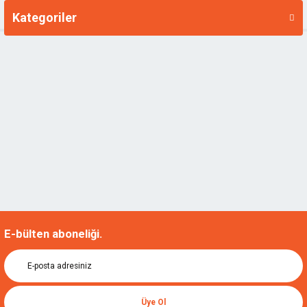
Kategoriler
Markalar
E-bülten aboneliği.
Üye Ol