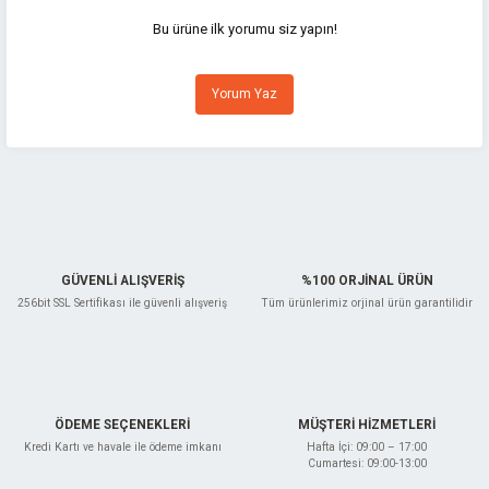
iletebilirsiniz.
Görüş ve önerileriniz için teşekkür ederiz.
Bu ürüne ilk yorumu siz yapın!
Ürün resmi kalitesiz, bozuk veya görüntülenemiyor.
Yorum Yaz
Ürün açıklamasında eksik bilgiler bulunuyor.
Ürün bilgilerinde hatalar bulunuyor.
Ürün fiyatı diğer sitelerden daha pahalı.
Bu ürüne benzer farklı alternatifler olmalı.
GÜVENLİ ALIŞVERİŞ
%100 ORJİNAL ÜRÜN
256bit SSL Sertifikası ile güvenli alışveriş
Tüm ürünlerimiz orjinal ürün garantilidir
Gönder
ÖDEME SEÇENEKLERİ
MÜŞTERİ HİZMETLERİ
Kredi Kartı ve havale ile ödeme imkanı
Hafta İçi: 09:00 – 17:00
Cumartesi: 09:00-13:00