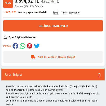
3.694,32 TL
4.925,76 TL
%25
Fiyatlara (%20) KDV Dahildir
1.847,16 TL
den başlayan taksitlerle!!
Taksit Seçenekleri
GELINCE HABER VER
Fiyatı Düşünce Haber Ver
Paylaş
7500 TL ve Üzeri Ücretiz Kargo!
Ürün Bilgisi
Yuvarlak kablo ve ıslak mekanlarda kullanılan kabloları (örneğin NYM kabloları)
zaman tasarruflu sıyırma ve dış kılıfı soyma işlemi
Sıva altı ve duvar içi buat kutularına iyi şekilde erişmek için dar kafalı ve eğik kablo
kılıf sıyırma kesicisi ile
Derinlik sınırlamalı yuvarlak kesici sayesinde kablo kılıfı kolay ve hasar vermeden
sıyrılır