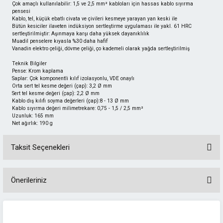
Çok amaçlı kullanılabilir: 1,5 ve 2,5 mm² kabloları için hassas kablo sıyırma
pensesi
Kablo, tel, küçük ebatlı civata ve çivileri kesmeye yarayan yan keski ile
Bütün kesiciler ilaveten indüksiyon sertleştirme uygulaması ile yakl. 61 HRC
sertleştirilmiştir: Aşınmaya karşı daha yüksek dayanıklılık
Muadil penselere kıyasla %30 daha hafif
Vanadin elektro çeliği, dövme çeliği, ço kademeli olarak yağda sertleştirilmiş
Teknik Bilgiler
Pense: Krom kaplama
Saplar: Çok komponentli kılıf izolasyonlu, VDE onaylı
Orta sert tel kesme değeri (çap): 3,2 Ø mm
Sert tel kesme değeri (çap): 2,2 Ø mm
Kablo dış kılıfı soyma değerleri (çap):
8 - 13 Ø mm
Kablo sıyırma değeri milimetrekare: 0,75 - 1,5 / 2,5 mm²
Uzunluk: 165 mm
Net ağırlık: 190 g
Taksit Seçenekleri
Önerileriniz
Bu ürünün fiyat bilgisi, resim, ürün açıklamalarında ve diğer konularda
yetersiz gördüğünüz noktaları öneri formunu kullanarak tarafımıza