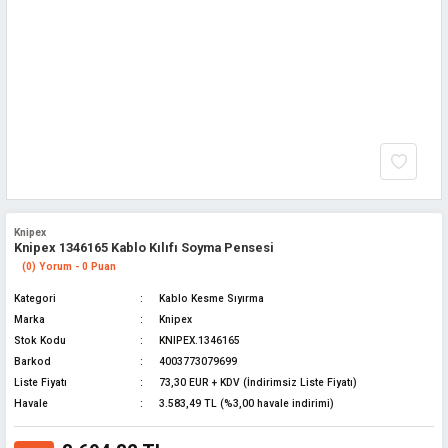
Knipex
Knipex 1346165 Kablo Kılıfı Soyma Pensesi
(0) Yorum - 0 Puan
Kategori
Kablo Kesme Sıyırma
Marka
Knipex
Stok Kodu
KNIPEX.1346165
Barkod
4003773079699
Liste Fiyatı
73,30 EUR + KDV (İndirimsiz Liste Fiyatı)
Havale
3.583,49 TL (%3,00 havale indirimi)