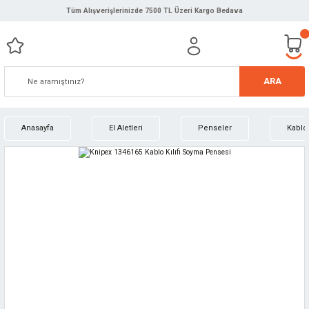
Tüm Alışverişlerinizde 7500 TL Üzeri Kargo Bedava
ARA
Anasayfa
El Aletleri
Penseler
Kablo