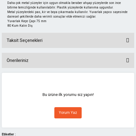
ı
Daha çok metal yüzeyler için uygun olmakla beraber ahşap yüzeylerde son ince
bitirme temizliğinde kullanılabilir. Plastik yüzeylerde kullanıma uygundur.
Metal yüzeylerdeki pas, kir ve boya çıkarmada kullanılır. Yuvarlak yapısı sayesinde
dairesel şekillerde daha verimli sonuçlar elde etmenizi sağlar.
Yuvarlak Keçe Çapı 75 mm
80 Kum Kalın Diş
eri
Taksit Seçenekleri
Önerileriniz
inası
Bu ürünün fiyat bilgisi, resim, ürün açıklamalarında ve diğer konularda
yetersiz gördüğünüz noktaları öneri formunu kullanarak tarafımıza
iletebilirsiniz.
Görüş ve önerileriniz için teşekkür ederiz.
Bu ürüne ilk yorumu siz yapın!
ı
Ürün resmi kalitesiz, bozuk veya görüntülenemiyor.
Yorum Yaz
Ürün açıklamasında eksik bilgiler bulunuyor.
k Hava
Ürün bilgilerinde hatalar bulunuyor.
Ürün fiyatı diğer sitelerden daha pahalı.
Etiketler :