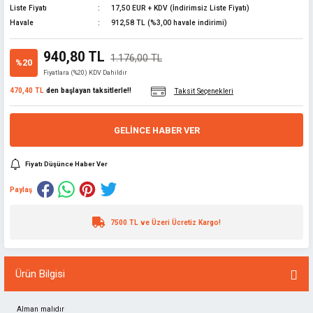
Liste Fiyatı
17,50 EUR + KDV (İndirimsiz Liste Fiyatı)
lar
Havale
912,58 TL (%3,00 havale indirimi)
ünleri
 El Aletleri
ları
940,80 TL
1.176,00 TL
%20
Fiyatlara (%20) KDV Dahildir
pman
sesuarları
470,40 TL
den başlayan taksitlerle!!
Taksit Seçenekleri
z
GELINCE HABER VER
i
Fiyatı Düşünce Haber Ver
ma
latma
Paylaş
edekleri
7500 TL ve Üzeri Ücretiz Kargo!
 ve Uzatma
rubu
çakları
Ürün Bilgisi
e
abanca
Alman malıdır