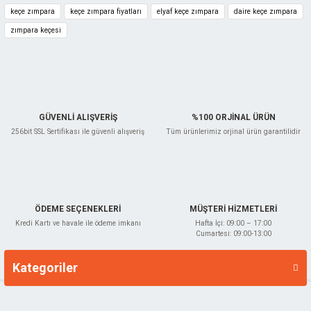
keçe zımpara
keçe zımpara fiyatları
elyaf keçe zımpara
daire keçe zımpara
Bu ürüne benzer farklı alternatifler olmalı.
zımpara keçesi
ncası
leri
Kesme
Gönder
GÜVENLİ ALIŞVERİŞ
%100 ORJİNAL ÜRÜN
256bit SSL Sertifikası ile güvenli alışveriş
Tüm ürünlerimiz orjinal ürün garantilidir
ÖDEME SEÇENEKLERİ
MÜŞTERİ HİZMETLERİ
Kredi Kartı ve havale ile ödeme imkanı
Hafta İçi: 09:00 – 17:00
Cumartesi: 09:00-13:00
Kategoriler
Markalar