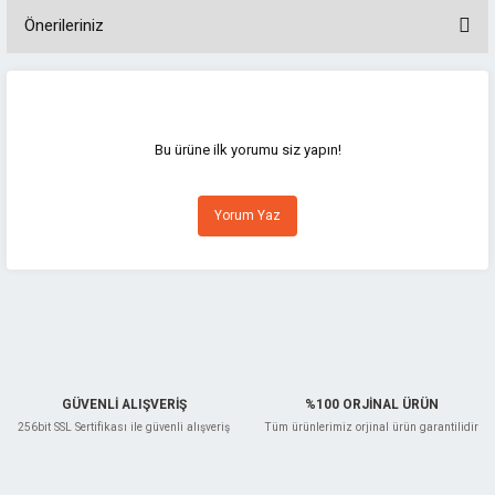
Önerileriniz
Bu ürünün fiyat bilgisi, resim, ürün açıklamalarında ve diğer konularda
yetersiz gördüğünüz noktaları öneri formunu kullanarak tarafımıza
iletebilirsiniz.
Görüş ve önerileriniz için teşekkür ederiz.
Bu ürüne ilk yorumu siz yapın!
Ürün resmi kalitesiz, bozuk veya görüntülenemiyor.
Yorum Yaz
Ürün açıklamasında eksik bilgiler bulunuyor.
Ürün bilgilerinde hatalar bulunuyor.
Ürün fiyatı diğer sitelerden daha pahalı.
Bu ürüne benzer farklı alternatifler olmalı.
GÜVENLİ ALIŞVERİŞ
%100 ORJİNAL ÜRÜN
256bit SSL Sertifikası ile güvenli alışveriş
Tüm ürünlerimiz orjinal ürün garantilidir
Gönder