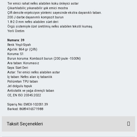
Ter emici rahat nefes alabilen koku önleyici astar
Çıkartılabilir, yıkanabilir şok emici mostra
Çift densite enjeksiyon yöntemi sayesinde ekstra dayanıklı taban.
200 J darbe dayanımlı kompozit burun
1.8-2.0 mm nefes alabilen süet deri
Örgü sistemiyle özel üretilmiş nefes alabilen tekstil kumaş.
Yerli Üretim
Numara: 39
Renk Yeşil-Siyah
Ağırlık: 864 gr (Çifti)
Koruma: S1
Burun koruma: Kombozit burun (200 joule -1500N)
Ara taban: Korumasız
Saya: Süet Deri
Astar: Ter emici nefes alabilen astar
İç taban: Nefes alan iç tabanlık
Poliüretan TPU taban
Jel dolgulu topuk
Antistatik ve yağa dirençli taban
CE, EN ISO 20345:2022
Sipariş No: EMEX-1020S1.39
Barkod: 8689416571988
Taksit Seçenekleri