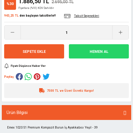
1.886,50 TL
2.695,00 TL
%30
Fiyatlara (%10) KDV Dahildir
943,25 TL
den başlayan taksitlerle!!
Taksit Seçenekleri
SEPETE EKLE
HEMEN AL
Fiyatı Düşünce Haber Ver
Paylaş
7500 TL ve Üzeri Ücretiz Kargo!
Ürün Bilgisi
Emex 1020 S1 Premium Kompozit Burun İş Ayakkabısı Yeşil - 39