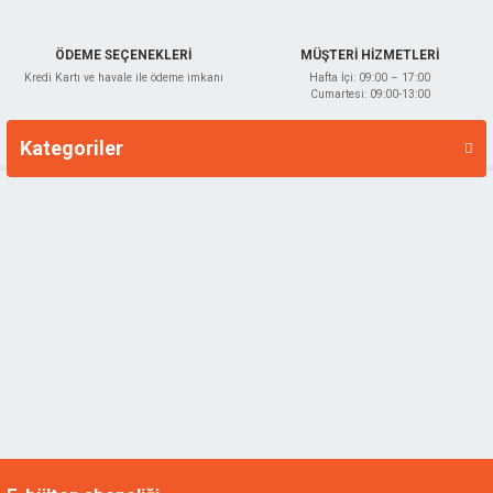
ÖDEME SEÇENEKLERİ
MÜŞTERİ HİZMETLERİ
Kredi Kartı ve havale ile ödeme imkanı
Hafta İçi: 09:00 – 17:00
Cumartesi: 09:00-13:00
Kategoriler
Markalar