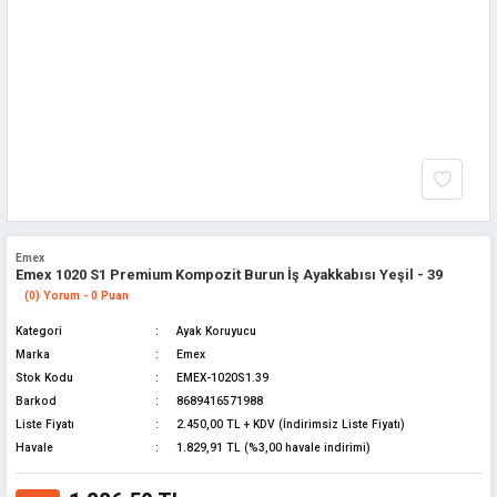
Emex
Emex 1020 S1 Premium Kompozit Burun İş Ayakkabısı Yeşil - 39
(0) Yorum - 0 Puan
Kategori
Ayak Koruyucu
Marka
Emex
Stok Kodu
EMEX-1020S1.39
Barkod
8689416571988
Liste Fiyatı
2.450,00 TL + KDV (İndirimsiz Liste Fiyatı)
Havale
1.829,91 TL (%3,00 havale indirimi)