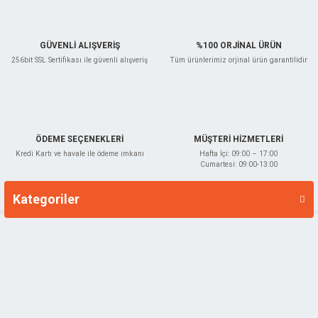
TÜKENDİ
GÜVENLİ ALIŞVERİŞ
%100 ORJİNAL ÜRÜN
256bit SSL Sertifikası ile güvenli alışveriş
Tüm ürünlerimiz orjinal ürün garantilidir
Stanley
Stanley 1-51-030 Çelik Saplı El Baltası Nacak 600 gr
ÖDEME SEÇENEKLERİ
MÜŞTERİ HİZMETLERİ
Kredi Kartı ve havale ile ödeme imkanı
Hafta İçi: 09:00 – 17:00
Cumartesi: 09:00-13:00
STANLEY.151030
Kategoriler
Markalar
873,60 TL
TÜKENDİ