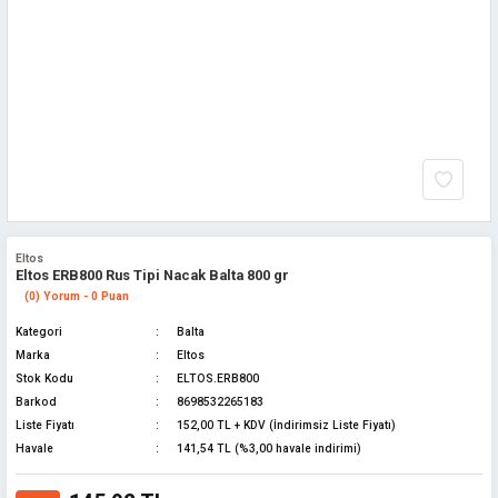
Eltos
Eltos ERB800 Rus Tipi Nacak Balta 800 gr
(0) Yorum - 0 Puan
Kategori
Balta
Marka
Eltos
Stok Kodu
ELTOS.ERB800
Barkod
8698532265183
Liste Fiyatı
152,00 TL + KDV (İndirimsiz Liste Fiyatı)
Havale
141,54 TL (%3,00 havale indirimi)