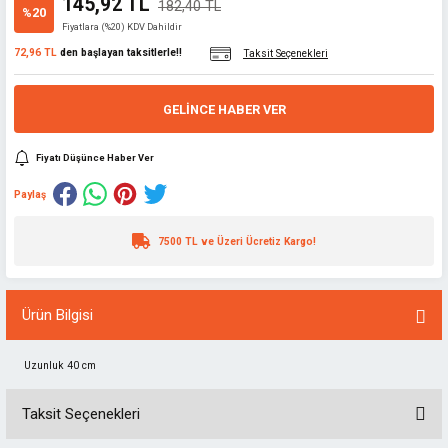
145,92 TL
182,40 TL
%20
Fiyatlara (%20) KDV Dahildir
72,96 TL
den başlayan taksitlerle!!
Taksit Seçenekleri
GELINCE HABER VER
Fiyatı Düşünce Haber Ver
Paylaş
7500 TL ve Üzeri Ücretiz Kargo!
Ürün Bilgisi
Uzunluk 40 cm
Taksit Seçenekleri