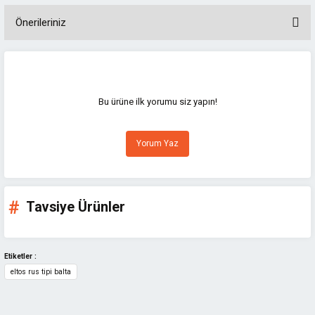
Önerileriniz
Bu ürünün fiyat bilgisi, resim, ürün açıklamalarında ve diğer konularda
yetersiz gördüğünüz noktaları öneri formunu kullanarak tarafımıza
iletebilirsiniz.
Görüş ve önerileriniz için teşekkür ederiz.
Bu ürüne ilk yorumu siz yapın!
Ürün resmi kalitesiz, bozuk veya görüntülenemiyor.
Yorum Yaz
Ürün açıklamasında eksik bilgiler bulunuyor.
Ürün bilgilerinde hatalar bulunuyor.
Ürün fiyatı diğer sitelerden daha pahalı.
Tavsiye Ürünler
Bu ürüne benzer farklı alternatifler olmalı.
Etiketler :
eltos rus tipi balta
Gönder