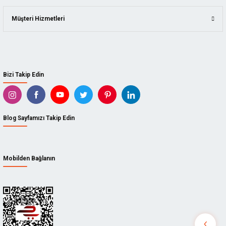
Müşteri Hizmetleri
TROY
TROY
Troy 27220 Nacak El Baltası (600gr)
Troy 27222 Nacak El Baltası (600gr)
T27220
T27222
Bizi Takip Edin
604,80 TL
633,60 TL
Blog Sayfamızı Takip Edin
Mobilden Bağlanın