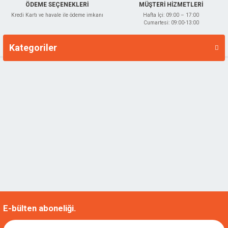
ÖDEME SEÇENEKLERİ
MÜŞTERİ HİZMETLERİ
Kredi Kartı ve havale ile ödeme imkanı
Hafta İçi: 09:00 – 17:00
Cumartesi: 09:00-13:00
Kategoriler
Markalar
E-bülten aboneliği.