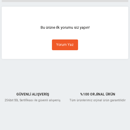
Bu ürünün fiyat bilgisi, resim, ürün açıklamalarında ve diğer konularda
yetersiz gördüğünüz noktaları öneri formunu kullanarak tarafımıza
iletebilirsiniz.
Görüş ve önerileriniz için teşekkür ederiz.
Bu ürüne ilk yorumu siz yapın!
Ürün resmi kalitesiz, bozuk veya görüntülenemiyor.
Yorum Yaz
Ürün açıklamasında eksik bilgiler bulunuyor.
Ürün bilgilerinde hatalar bulunuyor.
Ürün fiyatı diğer sitelerden daha pahalı.
Bu ürüne benzer farklı alternatifler olmalı.
GÜVENLİ ALIŞVERİŞ
%100 ORJİNAL ÜRÜN
256bit SSL Sertifikası ile güvenli alışveriş
Tüm ürünlerimiz orjinal ürün garantilidir
Gönder