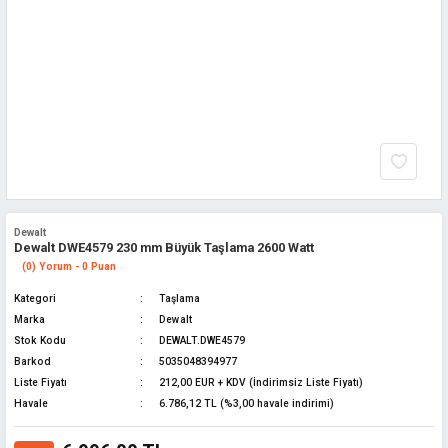
Dewalt
Dewalt DWE4579 230 mm Büyük Taşlama 2600 Watt
(0) Yorum - 0 Puan
Kategori
Taşlama
Marka
Dewalt
Stok Kodu
DEWALT.DWE4579
Barkod
5035048394977
Liste Fiyatı
212,00 EUR + KDV (İndirimsiz Liste Fiyatı)
Havale
6.786,12 TL (%3,00 havale indirimi)