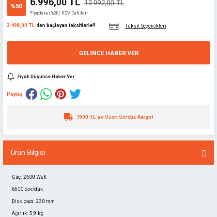
6.996,00 TL
13.992,00 TL
%50
Fiyatlara (%20) KDV Dahildir
3.498,00 TL
den başlayan taksitlerle!!
Taksit Seçenekleri
GELINCE HABER VER
Fiyatı Düşünce Haber Ver
Paylaş
7500 TL ve Üzeri Ücretiz Kargo!
Ürün Bilgisi
Güç: 2600 Watt
6500 dev/dak
Disk çapı: 230 mm
Ağırlık: 5,9 kg