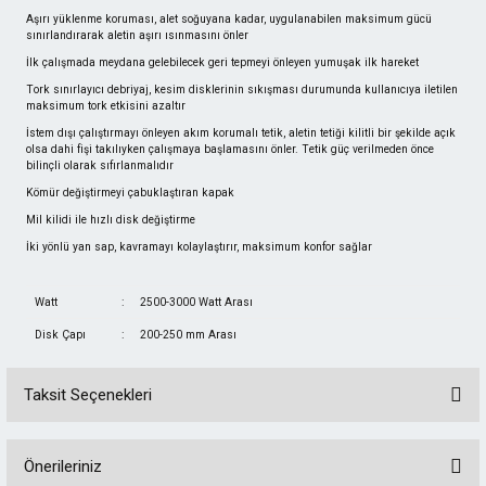
Aşırı yüklenme koruması, alet soğuyana kadar, uygulanabilen maksimum gücü
sınırlandırarak aletin aşırı ısınmasını önler
İlk çalışmada meydana gelebilecek geri tepmeyi önleyen yumuşak ilk hareket
Tork sınırlayıcı debriyaj, kesim disklerinin sıkışması durumunda kullanıcıya iletilen
maksimum tork etkisini azaltır
İstem dışı çalıştırmayı önleyen akım korumalı tetik, aletin tetiği kilitli bir şekilde açık
olsa dahi fişi takılıyken çalışmaya başlamasını önler. Tetik güç verilmeden önce
bilinçli olarak sıfırlanmalıdır
Kömür değiştirmeyi çabuklaştıran kapak
Mil kilidi ile hızlı disk değiştirme
İki yönlü yan sap, kavramayı kolaylaştırır, maksimum konfor sağlar
Watt
:
2500-3000 Watt Arası
Disk Çapı
:
200-250 mm Arası
Taksit Seçenekleri
Önerileriniz