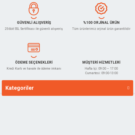
Bu ürüne benzer farklı alternatifler olmalı.
GÜVENLİ ALIŞVERİŞ
%100 ORJİNAL ÜRÜN
256bit SSL Sertifikası ile güvenli alışveriş
Tüm ürünlerimiz orjinal ürün garantilidir
Gönder
ÖDEME SEÇENEKLERİ
MÜŞTERİ HİZMETLERİ
Kredi Kartı ve havale ile ödeme imkanı
Hafta İçi: 09:00 – 17:00
Cumartesi: 09:00-13:00
Kategoriler
Markalar