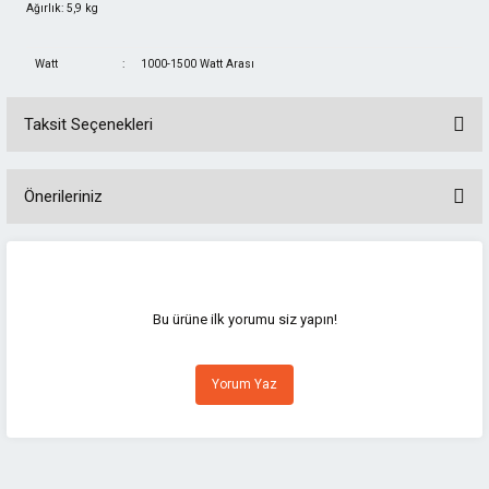
Ağırlık: 5,9 kg
Watt
:
1000-1500 Watt Arası
Taksit Seçenekleri
Önerileriniz
Bu ürünün fiyat bilgisi, resim, ürün açıklamalarında ve diğer konularda
yetersiz gördüğünüz noktaları öneri formunu kullanarak tarafımıza
iletebilirsiniz.
Görüş ve önerileriniz için teşekkür ederiz.
Bu ürüne ilk yorumu siz yapın!
Ürün resmi kalitesiz, bozuk veya görüntülenemiyor.
Yorum Yaz
Ürün açıklamasında eksik bilgiler bulunuyor.
Ürün bilgilerinde hatalar bulunuyor.
Ürün fiyatı diğer sitelerden daha pahalı.