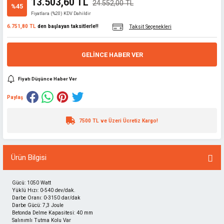
13.503,60 TL
24.552,00 TL
%45
Fiyatlara (%20) KDV Dahildir
6.751,80 TL
den başlayan taksitlerle!!
Taksit Seçenekleri
GELINCE HABER VER
Fiyatı Düşünce Haber Ver
Paylaş
7500 TL ve Üzeri Ücretiz Kargo!
Ürün Bilgisi
Gücü: 1050 Watt
Yüklü Hızı: 0-540 dev/dak.
Darbe Oranı: 0-3150 dar/dak
Darbe Gücü: 7,3 Joule
Betonda Delme Kapasitesi: 40 mm
Salınımlı Tutma Kolu Var