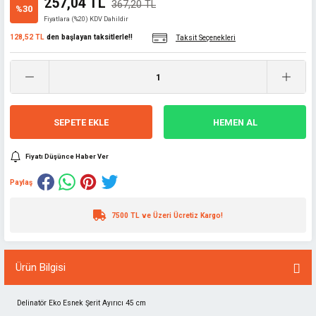
257,04 TL
367,20 TL
%30
Fiyatlara (%20) KDV Dahildir
128,52 TL
den başlayan taksitlerle!!
Taksit Seçenekleri
SEPETE EKLE
HEMEN AL
Fiyatı Düşünce Haber Ver
Paylaş
7500 TL ve Üzeri Ücretiz Kargo!
Ürün Bilgisi
Delinatör Eko Esnek Şerit Ayırıcı 45 cm