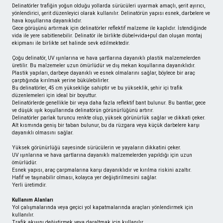
Delinatörler trafiğin yoğun olduğu yollarda sürücüleri uyarmak amaçlı, şerit ayırıcı,
yönlendirici, şerit düzenleyici olarak kullanılır. Delinatörün yapısı esnek, darbelere ve
hava koşullarına dayanıklıdır.
Gece görüşünü artırmak için delinatörler reflektif malzeme ile kaplıdır. İstendiğinde
vida ile yere sabitlenebilir. Delinatör ile birlikte dübel+vida+pul dan oluşan montaj
ekipmanı ile birlikte set halinde sevk edilmektedir.
Çoğu delinatör, UV ışınlarına ve hava şartlarına dayanıklı plastik malzemelerden
üretilir. Bu malzemeler uzun ömürlüdür ve dış mekan koşullarına dayanıklıdır.
Plastik yapıları, darbeye dayanıklı ve esnek olmalarını sağlar, böylece bir araç
çarptığında kırılmak yerine bükülebilirler.
Bu delinatörler, 45 cm yüksekliğe sahiptir ve bu yükseklik, şehir içi trafik
düzenlemeleri için ideal bir boyuttur.
Delinatörlerde genellikle bir veya daha fazla reflektif bant bulunur. Bu bantlar, gece
ve düşük ışık koşullarında delinatörün görünürlüğünü artırır.
Delinatörler parlak turuncu renkte olup, yüksek görünürlük sağlar ve dikkati çeker.
Alt kısmında geniş bir taban bulunur, bu da rüzgara veya küçük darbelere karşı
dayanıklı olmasını sağlar.
Yüksek görünürlüğü sayesinde sürücülerin ve yayaların dikkatini çeker.
UV ışınlarına ve hava şartlarına dayanıklı malzemelerden yapıldığı için uzun
ömürlüdür.
Esnek yapısı, araç çarpmalarına karşı dayanıklıdır ve kırılma riskini azaltır.
Hafif ve taşınabilir olması, kolayca yer değiştirilmesini sağlar.
Yerli üretimdir.
Kullanım Alanları
Yol çalışmalarında veya geçici yol kapatmalarında araçları yönlendirmek için
kullanılır.
Trafik akışını değiştirmek veya daraltmak için kullanılır.