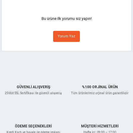
Bu ürünün fiyat bilgisi, resim, ürün açıklamalarında ve diğer konularda
yetersiz gördüğünüz noktaları öneri formunu kullanarak tarafımıza
iletebilirsiniz.
Görüş ve önerileriniz için teşekkür ederiz.
Bu ürüne ilk yorumu siz yapın!
Ürün resmi kalitesiz, bozuk veya görüntülenemiyor.
Yorum Yaz
Ürün açıklamasında eksik bilgiler bulunuyor.
Ürün bilgilerinde hatalar bulunuyor.
Ürün fiyatı diğer sitelerden daha pahalı.
Bu ürüne benzer farklı alternatifler olmalı.
GÜVENLİ ALIŞVERİŞ
%100 ORJİNAL ÜRÜN
256bit SSL Sertifikası ile güvenli alışveriş
Tüm ürünlerimiz orjinal ürün garantilidir
Gönder
ÖDEME SEÇENEKLERİ
MÜŞTERİ HİZMETLERİ
Kredi Kartı ve havale ile ödeme imkanı
Hafta İçi: 09:00 – 17:00