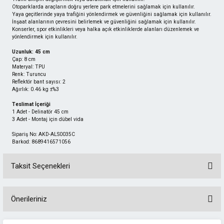
Otoparklarda araçların doğru yerlere park etmelerini sağlamak için kullanılır.
Yaya geçitlerinde yaya trafiğini yönlendirmek ve güvenliğini sağlamak için kullanılır.
İnşaat alanlarının çevresini belirlemek ve güvenliğini sağlamak için kullanılır.
Konserler, spor etkinlikleri veya halka açık etkinliklerde alanları düzenlemek ve
yönlendirmek için kullanılır.
Uzunluk: 45 cm
Çap: 8 cm
Materyal: TPU
Renk: Turuncu
Reflektör bant sayısı: 2
Ağırlık: 0.46 kg ±%3
Teslimat İçeriği
1 Adet - Delinatör 45 cm
3 Adet - Montaj için dübel vida
Sipariş No: AKD-ALS0035C
Barkod: 8689416571056
Taksit Seçenekleri
Önerileriniz