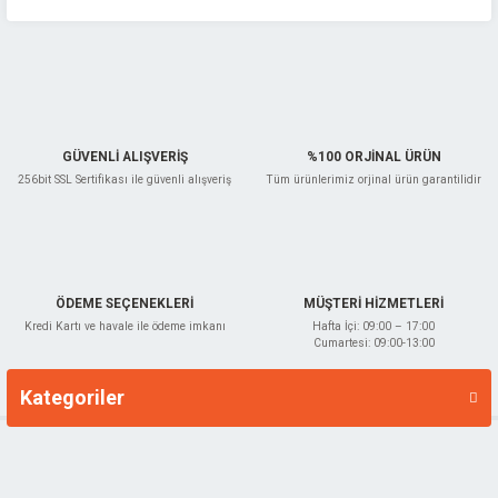
Ürün bilgilerinde hatalar bulunuyor.
Ürün fiyatı diğer sitelerden daha pahalı.
Bu ürüne benzer farklı alternatifler olmalı.
GÜVENLİ ALIŞVERİŞ
%100 ORJİNAL ÜRÜN
256bit SSL Sertifikası ile güvenli alışveriş
Tüm ürünlerimiz orjinal ürün garantilidir
Gönder
ÖDEME SEÇENEKLERİ
MÜŞTERİ HİZMETLERİ
Kredi Kartı ve havale ile ödeme imkanı
Hafta İçi: 09:00 – 17:00
Cumartesi: 09:00-13:00
Kategoriler
Markalar