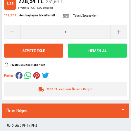
228,54 TL
351,60 TL
%35
Fiyatlara (%20) KDV Dahildir
114,27 TL
den başlayan taksitlerle!!
Taksit Seçenekleri
SEPETE EKLE
HEMEN AL
Fiyatı Düşünce Haber Ver
Paylaş
7500 TL ve Üzeri Ücretiz Kargo!
Ürün Bilgisi
Uç Ölçüsü PH1 x PH2