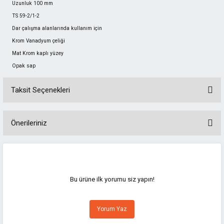
Uzunluk 100 mm
TS 59-2/1-2
Dar çalışma alanlarında kullanım için
Krom Vanadyum çeliği
Mat Krom kaplı yüzey
Opak sap
Taksit Seçenekleri
Önerileriniz
Bu ürünün fiyat bilgisi, resim, ürün açıklamalarında ve diğer konularda
yetersiz gördüğünüz noktaları öneri formunu kullanarak tarafımıza
iletebilirsiniz.
Görüş ve önerileriniz için teşekkür ederiz.
Bu ürüne ilk yorumu siz yapın!
Ürün resmi kalitesiz, bozuk veya görüntülenemiyor.
Yorum Yaz
Ürün açıklamasında eksik bilgiler bulunuyor.