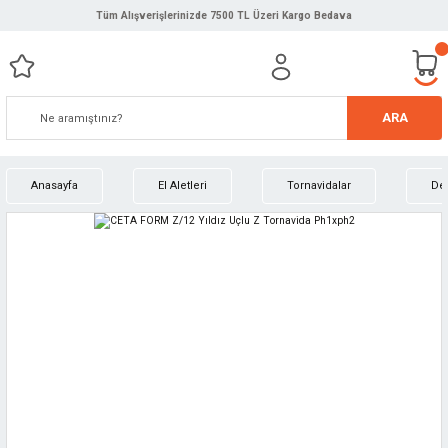
Tüm Alışverişlerinizde 7500 TL Üzeri Kargo Bedava
ARA
Anasayfa
El Aletleri
Tornavidalar
Değ