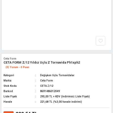
Ceta Form
CETA FORM Z/12 Yıldız Uçlu Z Tornavida Ph1xph2
(0) Yorum - 0 Puan
Kategori
Değişken Uçlu Tornavidalar
Marka
Ceta Form
Stok Kodu
CETA.Z/12
Barkod
8691486012049
Liste Fiyatı
293,00 TL + KDV (İndirimsiz Liste Fiyatı)
Havale
221,68 TL (%3,00 havale indirimi)