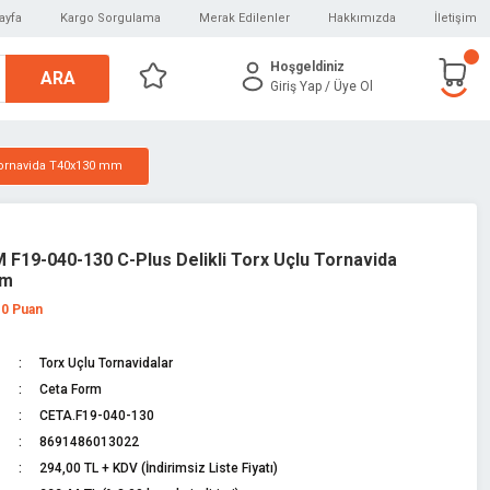
ayfa
Kargo Sorgulama
Merak Edilenler
Hakkımızda
İletişim
Hoşgeldiniz
ARA
Giriş Yap
/ Üye Ol
 Tornavida T40x130 mm
F19-040-130 C-Plus Delikli Torx Uçlu Tornavida
mm
 0 Puan
Torx Uçlu Tornavidalar
Ceta Form
CETA.F19-040-130
8691486013022
294,00 TL + KDV (İndirimsiz Liste Fiyatı)