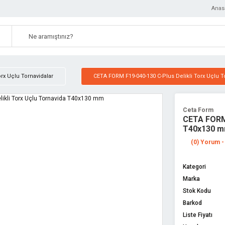
Anas
rx Uçlu Tornavidalar
CETA FORM F19-040-130 C-Plus Delikli Torx Uçlu
Ceta Form
CETA FORM 
T40x130 
(0) Yorum -
Kategori
Marka
Stok Kodu
Barkod
Liste Fiyatı