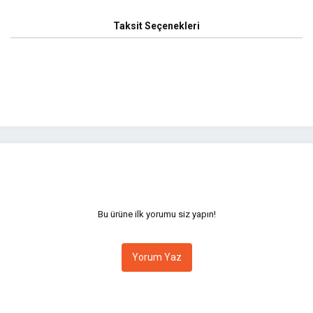
Taksit Seçenekleri
yetersiz gördüğünüz noktaları öneri formunu kullanarak tarafımıza iletebilirsini
Bu ürüne ilk yorumu siz yapın!
Yorum Yaz