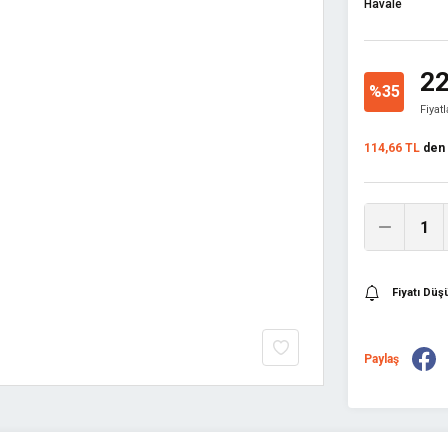
Havale
22
%35
Fiyat
114,66 TL
den b
Fiyatı Dü
Paylaş