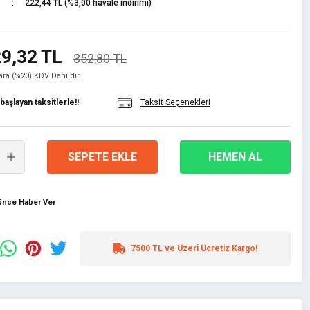
222,44 TL (%3,00 havale indirimi)
9,32 TL
352,80 TL
lara (%20) KDV Dahildir
aşlayan taksitlerle!!
Taksit Seçenekleri
SEPETE EKLE
HEMEN AL
şünce Haber Ver
7500 TL ve Üzeri Ücretiz Kargo!