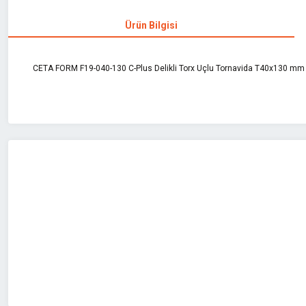
Ürün Bilgisi
CETA FORM F19-040-130 C-Plus Delikli Torx Uçlu Tornavida T40x130 mm
Bu ürünün fiyat bilgisi, resim, ürün açıklamalarında ve diğer konularda 
Görüş ve önerileriniz için teşekkür ederiz.
Ürün resmi kalitesiz, bozuk veya görüntülenemiyor.
Ürün açıklamasında eksik bilgiler bulunuyor.
Ürün bilgilerinde hatalar bulunuyor.
Ürün fiyatı diğer sitelerden daha pahalı.
Bu ürüne benzer farklı alternatifler olmalı.