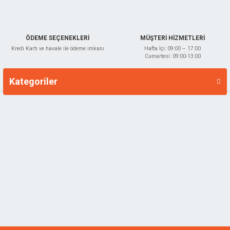
Gönder
ÖDEME SEÇENEKLERİ
MÜŞTERİ HİZMETLERİ
Kredi Kartı ve havale ile ödeme imkanı
Hafta İçi: 09:00 – 17:00
Cumartesi: 09:00-13:00
Kategoriler
Markalar