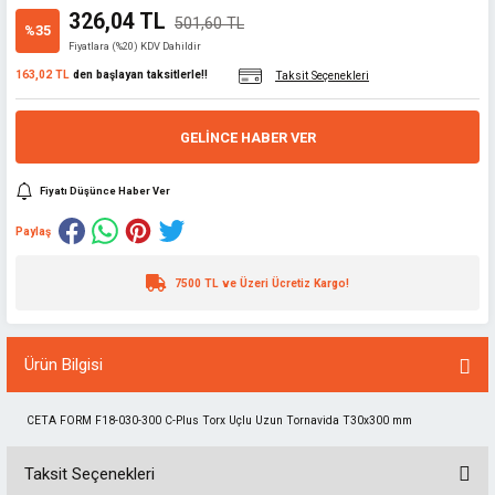
326,04 TL
501,60 TL
%35
Fiyatlara (%20) KDV Dahildir
163,02 TL
den başlayan taksitlerle!!
Taksit Seçenekleri
GELINCE HABER VER
Fiyatı Düşünce Haber Ver
Paylaş
7500 TL ve Üzeri Ücretiz Kargo!
Ürün Bilgisi
CETA FORM F18-030-300 C-Plus Torx Uçlu Uzun Tornavida T30x300 mm
Taksit Seçenekleri