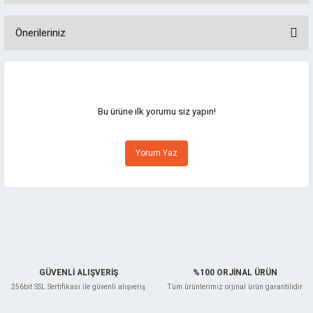
Önerileriniz
Bu ürünün fiyat bilgisi, resim, ürün açıklamalarında ve diğer konularda
yetersiz gördüğünüz noktaları öneri formunu kullanarak tarafımıza
iletebilirsiniz.
Görüş ve önerileriniz için teşekkür ederiz.
Bu ürüne ilk yorumu siz yapın!
Ürün resmi kalitesiz, bozuk veya görüntülenemiyor.
Yorum Yaz
Ürün açıklamasında eksik bilgiler bulunuyor.
Ürün bilgilerinde hatalar bulunuyor.
Ürün fiyatı diğer sitelerden daha pahalı.
Bu ürüne benzer farklı alternatifler olmalı.
GÜVENLİ ALIŞVERİŞ
%100 ORJİNAL ÜRÜN
256bit SSL Sertifikası ile güvenli alışveriş
Tüm ürünlerimiz orjinal ürün garantilidir