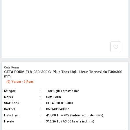
Ceta Form
CETA FORM F18-030-300 C-Plus Torx Uçlu Uzun Tornavida T30x300
mm
(0) Yorum - 0 Puan
Kategori
Torx Uçlu Tornavidalar
Marka
Ceta Form
Stok Kodu
CETA.F18-030-300
Barkod
8691486048307
Liste Fiyatı
418,00 TL + KDV (İndirimsiz Liste Fiyatı)
Havale
316,26 TL (%3,00 havale indirimi)