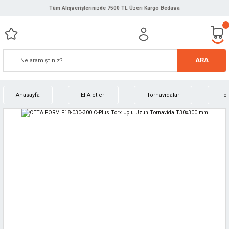
Tüm Alışverişlerinizde 7500 TL Üzeri Kargo Bedava
ARA
Anasayfa
El Aletleri
Tornavidalar
Tor