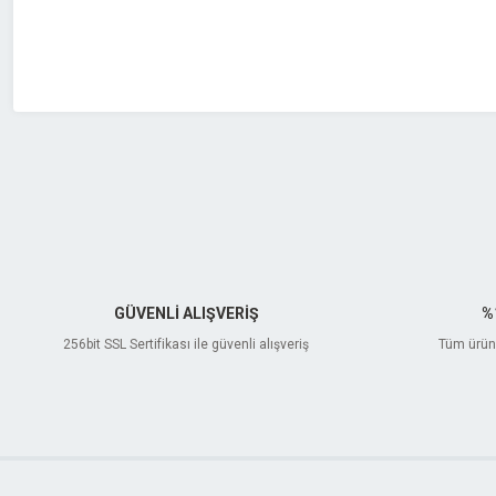
Bu ürüne benzer farklı alternatifler olmalı.
GÜVENLİ ALIŞVERİŞ
%
256bit SSL Sertifikası ile güvenli alışveriş
Tüm ürünl