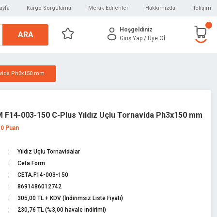
ayfa
Kargo Sorgulama
Merak Edilenler
Hakkımızda
İletişim
Hoşgeldiniz
ARA
Giriş Yap
/ Üye Ol
navida Ph3x150 mm
F14-003-150 C-Plus Yıldız Uçlu Tornavida Ph3x150 mm
 0 Puan
Yıldız Uçlu Tornavidalar
Ceta Form
CETA.F14-003-150
8691486012742
305,00 TL + KDV (İndirimsiz Liste Fiyatı)
230,76 TL (%3,00 havale indirimi)