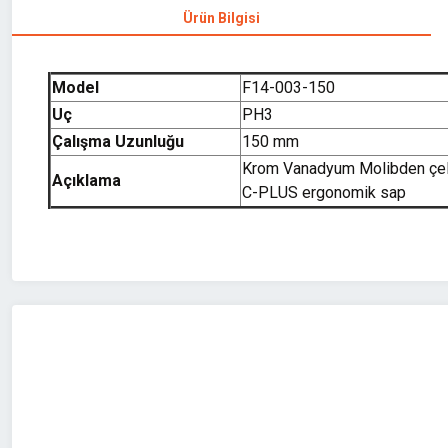
Ürün Bilgisi
Model
F14-003-150
Uç
PH3
Çalışma Uzunluğu
150 mm
Krom Vanadyum Molibden çeliğ
Açıklama
C-PLUS ergonomik sap
Bu ürünün fiyat bilgisi, resim, ürün açıklamalarında ve diğer konularda 
Görüş ve önerileriniz için teşekkür ederiz.
Ürün resmi kalitesiz, bozuk veya görüntülenemiyor.
Ürün açıklamasında eksik bilgiler bulunuyor.
Ürün bilgilerinde hatalar bulunuyor.
Ürün fiyatı diğer sitelerden daha pahalı.