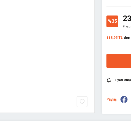
23
%35
Fiyat
118,95 TL
den b
Fiyatı Dü
Paylaş