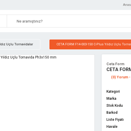
Anas
ldız Uçlu Tornavidalar
CETA FORM F14-003-150 C-Plus Yıldız Uçlu Tor
Ceta Form
CETA FORM 
(0) Yorum -
Kategori
Marka
Stok Kodu
Barkod
Liste Fiyatı
Havale