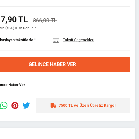
7,90 TL
366,00 TL
lara (%20) KDV Dahildir
aşlayan taksitlerle!!
Taksit Seçenekleri
GELINCE HABER VER
şünce Haber Ver
7500 TL ve Üzeri Ücretiz Kargo!