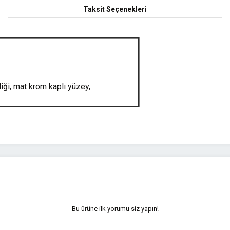
Taksit Seçenekleri
i, mat krom kaplı yüzey,
yetersiz gördüğünüz noktaları öneri formunu kullanarak tarafımıza iletebilirsini
Bu ürüne ilk yorumu siz yapın!