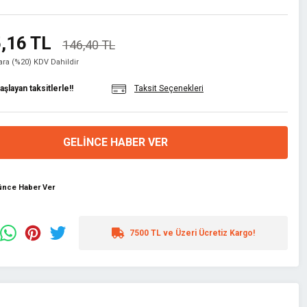
,16 TL
146,40 TL
lara (%20) KDV Dahildir
şlayan taksitlerle!!
Taksit Seçenekleri
GELINCE HABER VER
şünce Haber Ver
7500 TL ve Üzeri Ücretiz Kargo!