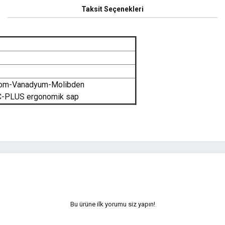
Taksit Seçenekleri
 Krom-Vanadyum-Molibden
, C-PLUS ergonomik sap
yetersiz gördüğünüz noktaları öneri formunu kullanarak tarafımıza iletebilirsini
Bu ürüne ilk yorumu siz yapın!