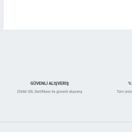
Bu ürüne benzer farklı alternatifler olmalı.
GÜVENLİ ALIŞVERİŞ
%
256bit SSL Sertifikası ile güvenli alışveriş
Tüm ürünl