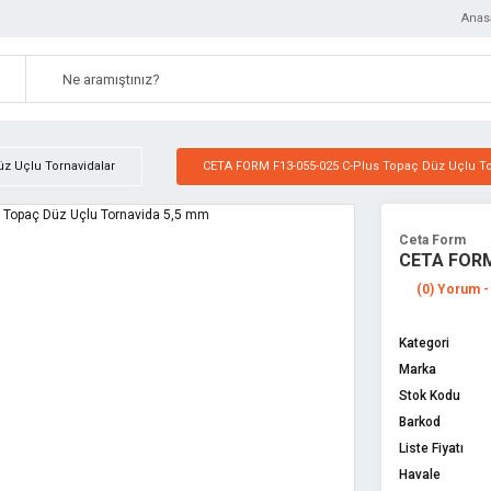
Anas
üz Uçlu Tornavidalar
CETA FORM F13-055-025 C-Plus Topaç Düz Uçlu T
Ceta Form
CETA FORM 
(0) Yorum -
Kategori
Marka
Stok Kodu
Barkod
Liste Fiyatı
Havale