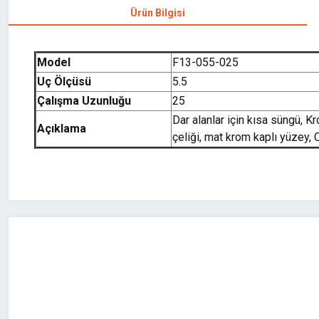
Ürün Bilgisi
Model
F13-055-025
Uç Ölçüsü
5.5
Çalışma Uzunluğu
25
Dar alanlar için kısa süngü,
Açıklama
çeliği, mat krom kaplı yüzey
Bu ürünün fiyat bilgisi, resim, ürün açıklamalarında ve diğer konularda 
Görüş ve önerileriniz için teşekkür ederiz.
Ürün resmi kalitesiz, bozuk veya görüntülenemiyor.
Ürün açıklamasında eksik bilgiler bulunuyor.
Ürün bilgilerinde hatalar bulunuyor.
Ürün fiyatı diğer sitelerden daha pahalı.