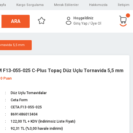
ayfa
Kargo Sorgulama
Merak Edilenler
Hakkımızda
İletişim
Hoşgeldiniz
ARA
Giriş Yap
/ Üye Ol
ornavida 5,5 mm
F13-055-025 C-Plus Topaç Düz Uçlu Tornavida 5,5 mm
 0 Puan
Düz Uçlu Tornavidalar
Ceta Form
CETA.F13-055-025
8691486013404
122,00 TL + KDV (İndirimsiz Liste Fiyatı)
92,31 TL (%3,00 havale indirimi)