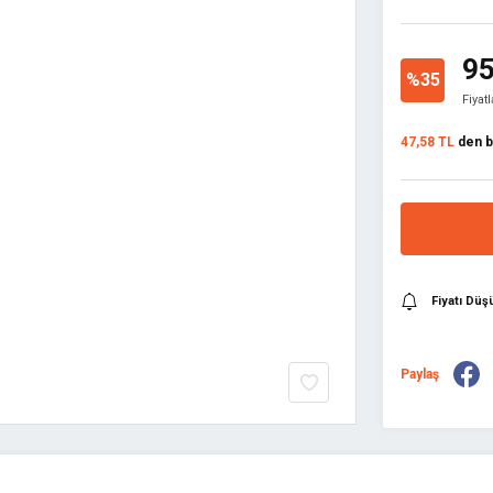
95
%35
Fiyat
47,58 TL
den ba
Fiyatı Dü
Paylaş