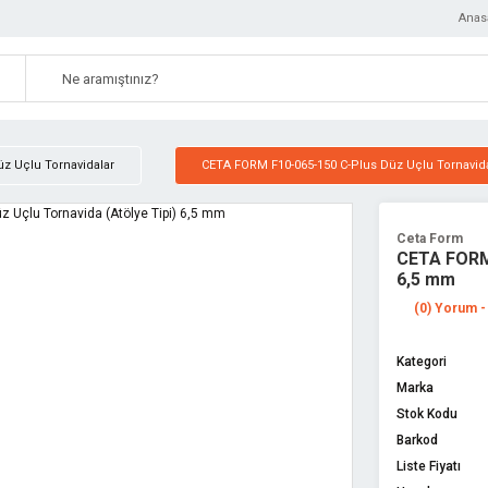
Anas
üz Uçlu Tornavidalar
CETA FORM F10-065-150 C-Plus Düz Uçlu Tornavida
Ceta Form
CETA FORM 
6,5 mm
(0) Yorum -
Kategori
Marka
Stok Kodu
Barkod
Liste Fiyatı