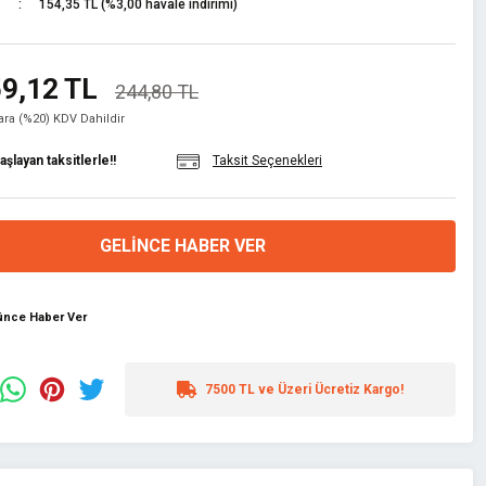
154,35 TL (%3,00 havale indirimi)
9,12 TL
244,80 TL
lara (%20) KDV Dahildir
şlayan taksitlerle!!
Taksit Seçenekleri
GELINCE HABER VER
şünce Haber Ver
7500 TL ve Üzeri Ücretiz Kargo!