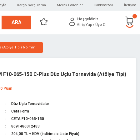
ayfa
Kargo Sorgulama
Merak Edilenler
Hakkımızda
İletişim
Hoşgeldiniz
ARA
Giriş Yap
/ Üye Ol
 (Atölye Tipi) 6,5 mm
F10-065-150 C-Plus Düz Uçlu Tornavida (Atölye Tipi)
 0 Puan
Düz Uçlu Tornavidalar
Ceta Form
CETA.F10-065-150
8691486012483
204,00 TL + KDV (İndirimsiz Liste Fiyatı)