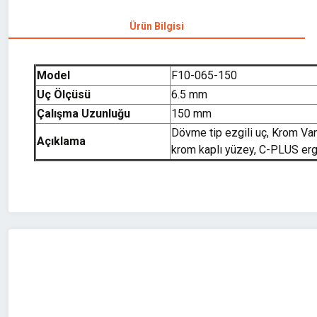
Ürün Bilgisi
Model
F10-065-150
Uç Ölçüsü
6.5 mm
Çalışma Uzunluğu
150 mm
Dövme tip ezgili uç, Krom Va
Açıklama
krom kaplı yüzey, C-PLUS er
Bu ürünün fiyat bilgisi, resim, ürün açıklamalarında ve diğer konularda 
Görüş ve önerileriniz için teşekkür ederiz.
Ürün resmi kalitesiz, bozuk veya görüntülenemiyor.
Ürün açıklamasında eksik bilgiler bulunuyor.
Ürün bilgilerinde hatalar bulunuyor.