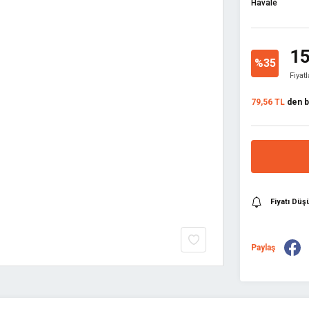
Havale
15
%35
Fiyat
79,56 TL
den ba
Fiyatı Dü
Paylaş