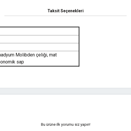
Taksit Seçenekleri
nadyum Molibden çeliği, mat
gonomik sap
yetersiz gördüğünüz noktaları öneri formunu kullanarak tarafımıza iletebilirsini
Bu ürüne ilk yorumu siz yapın!