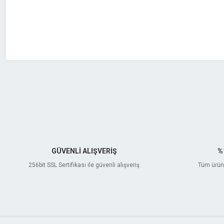
Ürün fiyatı diğer sitelerden daha pahalı.
Bu ürüne benzer farklı alternatifler olmalı.
GÜVENLİ ALIŞVERİŞ
%
256bit SSL Sertifikası ile güvenli alışveriş
Tüm ürünl