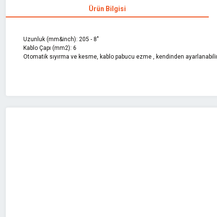
Ürün Bilgisi
Uzunluk (mm&inch): 205 - 8"
Kablo Çapı (mm2): 6
Otomatik sıyırma ve kesme, kablo pabucu ezme , kendinden ayarlanabi
Bu ürünün fiyat bilgisi, resim, ürün açıklamalarında ve diğer konularda 
Görüş ve önerileriniz için teşekkür ederiz.
Ürün resmi kalitesiz, bozuk veya görüntülenemiyor.
Ürün açıklamasında eksik bilgiler bulunuyor.
Ürün bilgilerinde hatalar bulunuyor.
Ürün fiyatı diğer sitelerden daha pahalı.
Bu ürüne benzer farklı alternatifler olmalı.