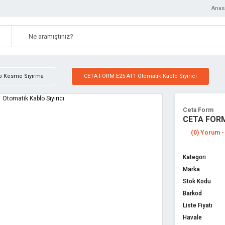
Anas
o Kesme Sıyırma
CETA FORM E25-AT1 Otomatik Kablo Sıyırıcı
Ceta Form
CETA FORM 
(0) Yorum -
Kategori
Marka
Stok Kodu
Barkod
Liste Fiyatı
Havale