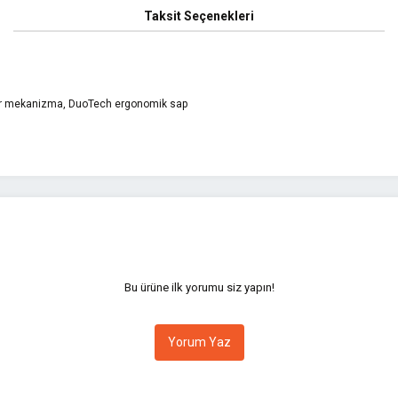
Taksit Seçenekleri
lir mekanizma, DuoTech ergonomik sap
yetersiz gördüğünüz noktaları öneri formunu kullanarak tarafımıza iletebilirsini
Bu ürüne ilk yorumu siz yapın!
Yorum Yaz