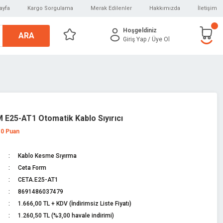
ayfa
Kargo Sorgulama
Merak Edilenler
Hakkımızda
İletişim
Hoşgeldiniz
ARA
Giriş Yap
/ Üye Ol
E25-AT1 Otomatik Kablo Sıyırıcı
 0 Puan
Kablo Kesme Sıyırma
Ceta Form
CETA.E25-AT1
8691486037479
1.666,00 TL + KDV (İndirimsiz Liste Fiyatı)
1.260,50 TL (%3,00 havale indirimi)