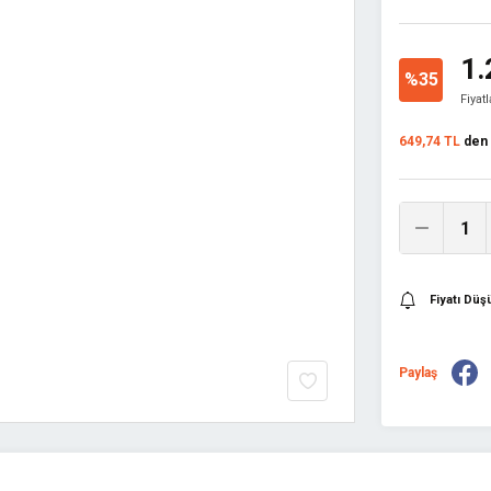
1.
%35
Fiyat
649,74 TL
den b
Fiyatı Dü
Paylaş