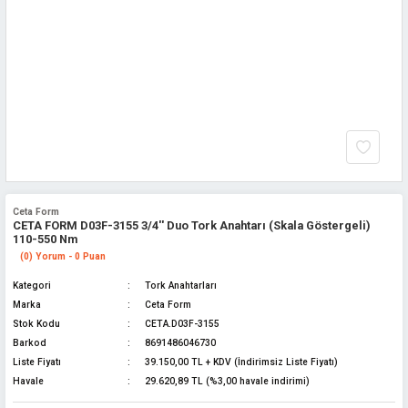
Ceta Form
CETA FORM D03F-3155 3/4'' Duo Tork Anahtarı (Skala Göstergeli)
110-550 Nm
(0) Yorum - 0 Puan
Kategori
Tork Anahtarları
Marka
Ceta Form
Stok Kodu
CETA.D03F-3155
Barkod
8691486046730
Liste Fiyatı
39.150,00 TL + KDV (İndirimsiz Liste Fiyatı)
Havale
29.620,89 TL (%3,00 havale indirimi)