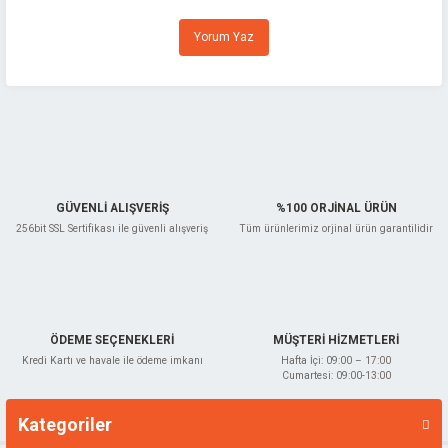
Ürün resmi kalitesiz, bozuk veya görüntülenemiyor.
Yorum Yaz
Ürün açıklamasında eksik bilgiler bulunuyor.
Ürün bilgilerinde hatalar bulunuyor.
Ürün fiyatı diğer sitelerden daha pahalı.
Bu ürüne benzer farklı alternatifler olmalı.
GÜVENLİ ALIŞVERİŞ
%100 ORJİNAL ÜRÜN
256bit SSL Sertifikası ile güvenli alışveriş
Tüm ürünlerimiz orjinal ürün garantilidir
Gönder
ÖDEME SEÇENEKLERİ
MÜŞTERİ HİZMETLERİ
Kredi Kartı ve havale ile ödeme imkanı
Hafta İçi: 09:00 – 17:00
Cumartesi: 09:00-13:00
Kategoriler
Markalar