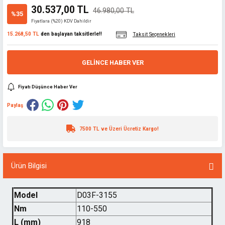
30.537,00 TL
46.980,00 TL
%35
Fiyatlara (%20) KDV Dahildir
15.268,50 TL
den başlayan taksitlerle!!
Taksit Seçenekleri
GELINCE HABER VER
Fiyatı Düşünce Haber Ver
Paylaş
7500 TL ve Üzeri Ücretiz Kargo!
Ürün Bilgisi
Model
D03F-3155
Nm
110-550
L (mm)
918