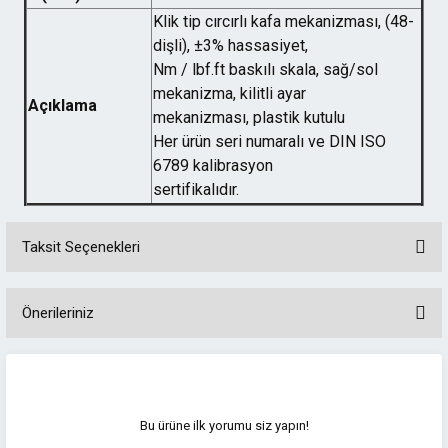
Klik tip cırcırlı kafa mekanizması, (48-
dişli), ±3% hassasiyet,
Nm / lbf.ft baskılı skala, sağ/sol
mekanizma, kilitli ayar
Açıklama
mekanizması, plastik kutulu
Her ürün seri numaralı ve DIN ISO
6789 kalibrasyon
sertifikalıdır.
Taksit Seçenekleri
Önerileriniz
Bu ürünün fiyat bilgisi, resim, ürün açıklamalarında ve diğer konularda
yetersiz gördüğünüz noktaları öneri formunu kullanarak tarafımıza
iletebilirsiniz.
Görüş ve önerileriniz için teşekkür ederiz.
Bu ürüne ilk yorumu siz yapın!