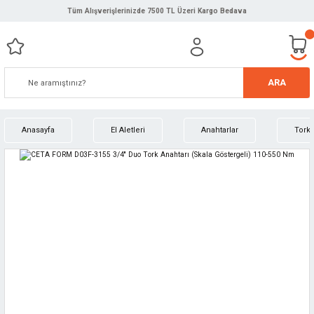
Tüm Alışverişlerinizde 7500 TL Üzeri Kargo Bedava
ARA
Anasayfa
El Aletleri
Anahtarlar
Tork 