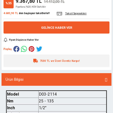
9.367,80 TL
14.412,00 TL
%35
Fiyatlara (%20) KDV Dahildir
4.683,90 TL
den başlayan taksitlerle!!
Taksit Seçenekleri
GELINCE HABER VER
Fiyatı Düşünce Haber Ver
Paylaş
7500 TL ve Üzeri Ücretiz Kargo!
Ürün Bilgisi
Model
D03-2114
Nm
25 - 135
Inch
1/2"