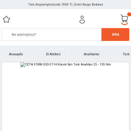
Tüm Alışverişlerinizde 7500 TL Üzeri Kargo Bedava
ARA
Anasayfa
El Aletleri
Anahtarlar
Tork 