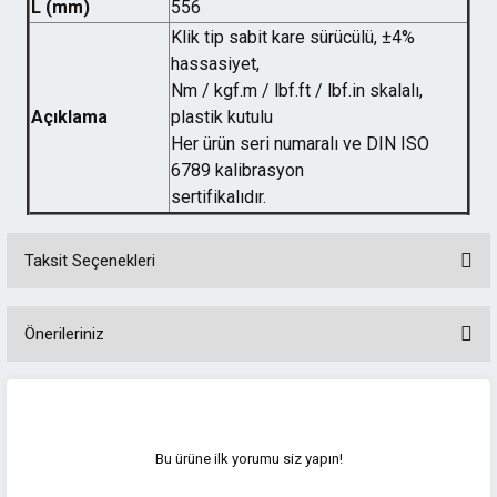
L (mm)
556
Klik tip sabit kare sürücülü, ±4%
hassasiyet,
Nm / kgf.m / lbf.ft / lbf.in skalalı,
Açıklama
plastik kutulu
Her ürün seri numaralı ve DIN ISO
6789 kalibrasyon
sertifikalıdır.
Taksit Seçenekleri
Önerileriniz
Bu ürünün fiyat bilgisi, resim, ürün açıklamalarında ve diğer konularda
yetersiz gördüğünüz noktaları öneri formunu kullanarak tarafımıza
iletebilirsiniz.
Görüş ve önerileriniz için teşekkür ederiz.
Bu ürüne ilk yorumu siz yapın!