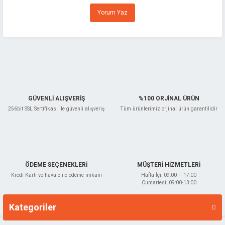
Ürün resmi kalitesiz, bozuk veya görüntülenemiyor.
Yorum Yaz
Ürün açıklamasında eksik bilgiler bulunuyor.
Ürün bilgilerinde hatalar bulunuyor.
Ürün fiyatı diğer sitelerden daha pahalı.
Bu ürüne benzer farklı alternatifler olmalı.
GÜVENLİ ALIŞVERİŞ
%100 ORJİNAL ÜRÜN
256bit SSL Sertifikası ile güvenli alışveriş
Tüm ürünlerimiz orjinal ürün garantilidir
Gönder
ÖDEME SEÇENEKLERİ
MÜŞTERİ HİZMETLERİ
Kredi Kartı ve havale ile ödeme imkanı
Hafta İçi: 09:00 – 17:00
Cumartesi: 09:00-13:00
Kategoriler
Markalar