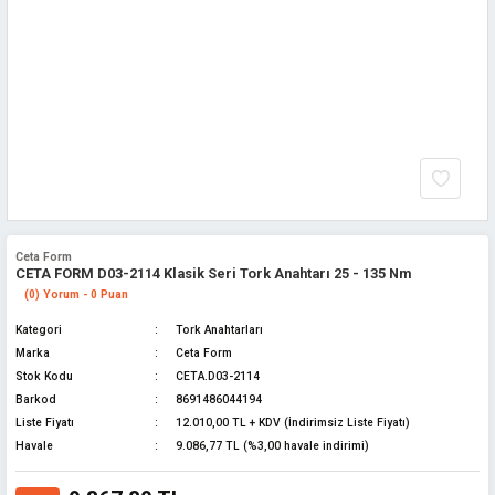
Ceta Form
CETA FORM D03-2114 Klasik Seri Tork Anahtarı 25 - 135 Nm
(0) Yorum - 0 Puan
Kategori
Tork Anahtarları
Marka
Ceta Form
Stok Kodu
CETA.D03-2114
Barkod
8691486044194
Liste Fiyatı
12.010,00 TL + KDV (İndirimsiz Liste Fiyatı)
Havale
9.086,77 TL (%3,00 havale indirimi)